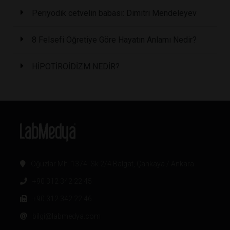
Periyodik cetvelin babası: Dimitri Mendeleyev
8 Felsefi Öğretiye Göre Hayatın Anlamı Nedir?
HİPOTİROİDİZM NEDİR?
Oğuzlar Mh. 1374. Sk 2/4 Balgat, Çankaya / Ankara
+90 312 342 22 45
+90 312 342 22 46
bilgi@labmedya.com