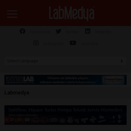
Labmedya - Laboratuv
facebook
twitter
linkedin
instagram
youtube
Labmedya