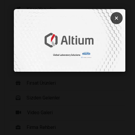
Köşe Yazarları
×
Şirket Haberleri
Etkinlikler
Yayınlarımız
Haberler
Fırsat Ürünleri
Sizden Gelenler
Video Galeri
Firma Rehberi