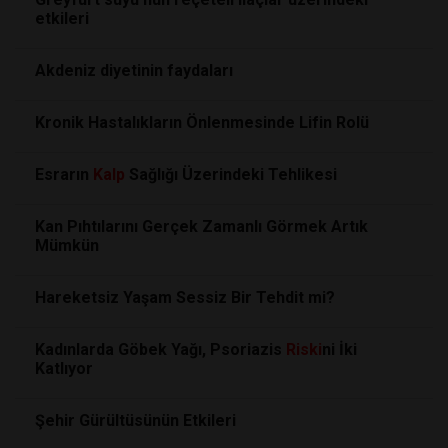
etkileri
Akdeniz diyetinin faydaları
Kronik Hastalıkların Önlenmesinde Lifin Rolü
Esrarın
Kalp
Sağlığı Üzerindeki Tehlikesi
Kan Pıhtılarını Gerçek Zamanlı Görmek Artık
Mümkün
Hareketsiz Yaşam Sessiz Bir Tehdit mi?
Kadınlarda Göbek Yağı, Psoriazis
Riski
ni İki
Katlıyor
Şehir Gürültüsünün Etkileri