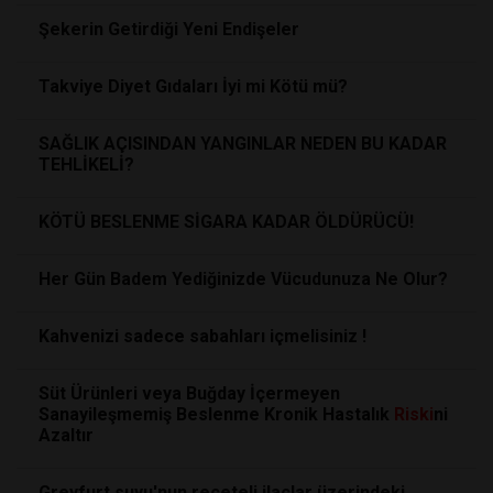
Şekerin Getirdiği Yeni Endişeler
Takviye Diyet Gıdaları İyi mi Kötü mü?
SAĞLIK AÇISINDAN YANGINLAR NEDEN BU KADAR
TEHLİKELİ?
KÖTÜ BESLENME SİGARA KADAR ÖLDÜRÜCÜ!
Her Gün Badem Yediğinizde Vücudunuza Ne Olur?
Kahvenizi sadece sabahları içmelisiniz !
Süt Ürünleri veya Buğday İçermeyen
Sanayileşmemiş Beslenme Kronik Hastalık
Riski
ni
Azaltır
Greyfurt suyu'nun reçeteli ilaçlar üzerindeki