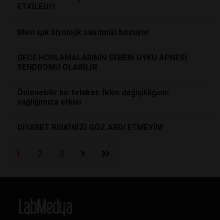
ETKİLEDİ?
Mavi ışık biyolojik saatimizi bozuyor
GECE HORLAMALARININ SEBEBİ UYKU APNESİ
SENDROMU OLABİLİR
Önlenebilir bir felaket: İklim değişikliğinin
sağlığımıza etkisi
DİYABET RİSKİNİZİ GÖZ ARDI ETMEYİN!
1
2
3