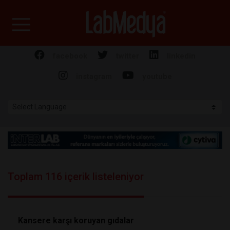
Labmedya - Laboratuv
facebook
twitter
linkedin
instagram
youtube
Toplam 116 içerik listeleniyor
Kansere karşı koruyan gıdalar