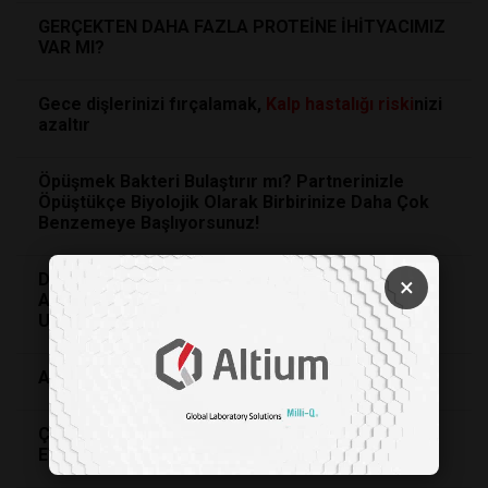
GERÇEKTEN DAHA FAZLA PROTEİNE İHİTYACIMIZ
VAR MI?
Gece dişlerinizi fırçalamak,
Kalp
hastalığı
riski
nizi
azaltır
Öpüşmek Bakteri Bulaştırır mı? Partnerinizle
Öpüştükçe Biyolojik Olarak Birbirinize Daha Çok
Benzemeye Başlıyorsunuz!
Diş Fırçalamamak Kalbinizi Nasıl Tehdit Ediyor:
×
Ağzınızdaki Gizli Bakterilerin Aort Kapağına
Uzanan Tehlikeli Yolculuğu
ASPARTAM VE YAN ETKİ GERÇEKLERİ
ÇİNKO TAKVİYELERİ: FAYDALARI, DOZU VE YAN
ETKİLERİ