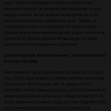
yaşar. Sindirimin başlamasına yardımcı olurlar, zararlı
patojenlere karşı bir ilk savunma hattı oluştururlar ve ağız
sağlığını korurlar. Ancak dudaklar birleştiğinde, bu izole
ekosistemlerin kapıları sonuna kadar açılır. Tükürük, bu
mikroskobik canlılar için mükemmel bir taşıma aracıdır.
Öpüşme eylemi sırasında artan tükürük salgısı, milyonlarca
bakterinin bir ağızdan diğerine akmasına, yeni bölgeler
keşfetmesine ve yerleşmesine olanak tanır.
Çiftlerin Biyolojik Senkronizasyonu: "Sana Benziyorum"
Demenin Yeni Hali
Araştırmanın en ilginç bulgularından biri, uzun süreli ilişkisi
olan çiftlerin ağız floralarının zamanla birbirine benzemeye
başlamasıdır. Bilim insanları, sık sık öpüşen çiftlerin
dillerindeki bakteri kompozisyonunun, birbirini tanımayan iki
yabancıya kıyasla çok daha benzer olduğunu tespit etti. Bu
durum, partnerinizle sadece hayatı, evi veya duyguları değil;
aynı zamanda biyolojik kimliğinizin bir parçasını da