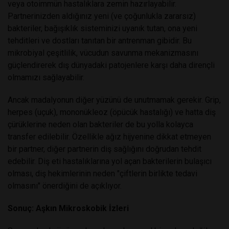
veya otoimmün hastalıklara zemin hazırlayabilir.
Partnerinizden aldığınız yeni (ve çoğunlukla zararsız)
bakteriler, bağışıklık sisteminizi uyanık tutan, ona yeni
tehditleri ve dostları tanıtan bir antrenman gibidir. Bu
mikrobiyal çeşitlilik, vücudun savunma mekanizmasını
güçlendirerek dış dünyadaki patojenlere karşı daha dirençli
olmamızı sağlayabilir.
Ancak madalyonun diğer yüzünü de unutmamak gerekir. Grip,
herpes (uçuk), mononükleoz (öpücük hastalığı) ve hatta diş
çürüklerine neden olan bakteriler de bu yolla kolayca
transfer edilebilir. Özellikle ağız hijyenine dikkat etmeyen
bir partner, diğer partnerin diş sağlığını doğrudan tehdit
edebilir. Diş eti hastalıklarına yol açan bakterilerin bulaşıcı
olması, diş hekimlerinin neden "çiftlerin birlikte tedavi
olmasını" önerdiğini de açıklıyor.
Sonuç: Aşkın Mikroskobik İzleri