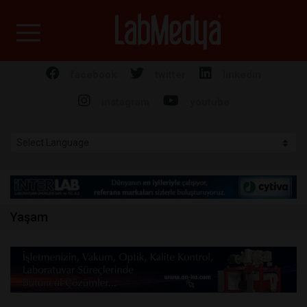
Labmedya - Laboratuv
facebook
twitter
linkedin
instagram
youtube
Yaşam