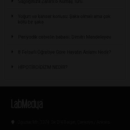
Sağlığınıza Zararlı 6 Kumaş Türü
Yoğurt ve kanser konusu: Şaka olmalı ama çok
kötü bir şaka
Periyodik cetvelin babası: Dimitri Mendeleyev
8 Felsefi Öğretiye Göre Hayatın Anlamı Nedir?
HİPOTİROİDİZM NEDİR?
Oğuzlar Mh. 1374. Sk 2/4 Balgat, Çankaya / Ankara