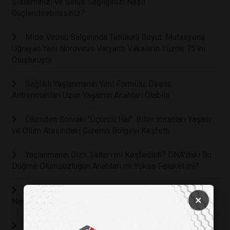
Sisteminizi ve Sinüs Sağlığınızı Nasıl
Güçlendirebilirsiniz?
Mide Virüsü Salgınında Tehlikeli Boyut: Mutasyona
Uğrayan Yeni Norovirüs Varyantı Vakaların Yüzde 75'ini
Oluşturuyor
Sağlıklı Yaşlanmanın Yeni Formülü: Direnç
Antrenmanları Uzun Yaşamın Anahtarı Olabilir
Ölümden Sonraki "Üçüncü Hal": Bilim İnsanları Yaşam
ve Ölüm Arasındaki Gizemli Bölgeyi Keşfetti
Yaşlanmanın Gizli Şalteri mi Keşfedildi? DNA'daki Bu
Düğme Ölümsüzlüğün Anahtarı mı Yoksa Felaket mi?
İnsan Beyni Sadece 12 Watt ile Çalışıyor: Yapay Zekâ
×
Neden Bu Kadar Enerji Tüketiyor?
Helsinki Üniversitesi Araştırması Ortaya Koydu: