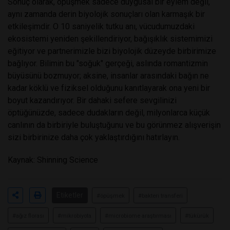
Sonuç olarak, öpüşmek sadece duygusal bir eylem değil,
aynı zamanda derin biyolojik sonuçları olan karmaşık bir
etkileşimdir. O 10 saniyelik tutku anı, vücudumuzdaki
ekosistemi yeniden şekillendiriyor, bağışıklık sistemimizi
eğitiyor ve partnerimizle bizi biyolojik düzeyde birbirimize
bağlıyor. Bilimin bu "soğuk" gerçeği, aslında romantizmin
büyüsünü bozmuyor; aksine, insanlar arasındaki bağın ne
kadar köklü ve fiziksel olduğunu kanıtlayarak ona yeni bir
boyut kazandırıyor. Bir dahaki sefere sevgilinizi
öptüğünüzde, sadece dudakların değil, milyonlarca küçük
canlının da birbiriyle buluştuğunu ve bu görünmez alışverişin
sizi birbirinize daha çok yaklaştırdığını hatırlayın.
Kaynak: Shinning Science
Etiketler
#öpüşmek
#bakteri transferi
#ağız florası
#mikrobiyota
#microbiome araştırması
#tükürük