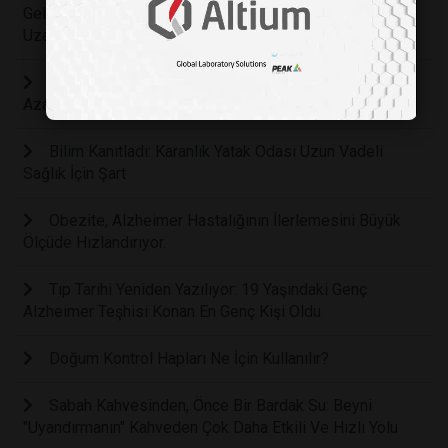
Geleneksel El İşleri ve Bahçecilik Ömrü Sekiz Yıla Kadar
Uzatıyor
Günde Sadece 5-10 Dakika: Bu Basit Poz Stresinizi
Azaltıp Zihninizi Sakinleştiriyor
Bilim Kanıtladı: Karanlık Yatak Odası Uzun Vadeli
Sağlık İçin Şart
Obezite, Alzheimer Hastalığının İlerlemesini Büyük
Ölçüde Hızlandırıyor.
Tıp Tarihi Yeniden Yazılıyor: 19 Yaşındaki Genç
Alzheimer Teşhisi Konan En Genç Kişi Oldu
Doğum Kontrol Hapları Ne İçin Kullanılır?
Sabah Kahvesinden, Önce Bir Bardak Su: Beyni
"Uyandırmanın" Kahveden Çok Daha Etkili Ve Hızlı Yolu