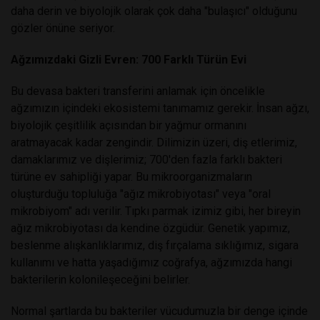
daha derin ve biyolojik olarak çok daha "bulaşıcı" olduğunu
gözler önüne seriyor.
Ağzımızdaki Gizli Evren: 700 Farklı Türün Evi
Bu devasa bakteri transferini anlamak için öncelikle
ağzımızın içindeki ekosistemi tanımamız gerekir. İnsan ağzı,
biyolojik çeşitlilik açısından bir yağmur ormanını
aratmayacak kadar zengindir. Dilimizin üzeri, diş etlerimiz,
damaklarımız ve dişlerimiz; 700'den fazla farklı bakteri
türüne ev sahipliği yapar. Bu mikroorganizmaların
oluşturduğu topluluğa "ağız mikrobiyotası" veya "oral
mikrobiyom" adı verilir. Tıpkı parmak izimiz gibi, her bireyin
ağız mikrobiyotası da kendine özgüdür. Genetik yapımız,
beslenme alışkanlıklarımız, diş fırçalama sıklığımız, sigara
kullanımı ve hatta yaşadığımız coğrafya, ağzımızda hangi
bakterilerin kolonileşeceğini belirler.
Normal şartlarda bu bakteriler vücudumuzla bir denge içinde