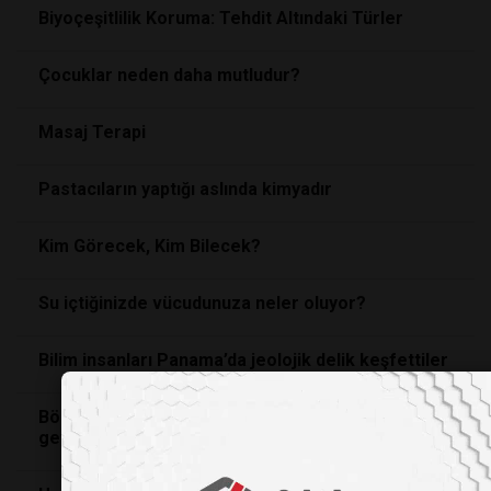
Biyoçeşitlilik Koruma: Tehdit Altındaki Türler
Çocuklar neden daha mutludur?
Masaj Terapi
Pastacıların yaptığı aslında kimyadır
Kim Görecek, Kim Bilecek?
Su içtiğinizde vücudunuza neler oluyor?
Bilim insanları Panama’da jeolojik delik keşfettiler
Böbrek dokusu karmaşık yapısıyla 3 boyutlu hale
getirildi