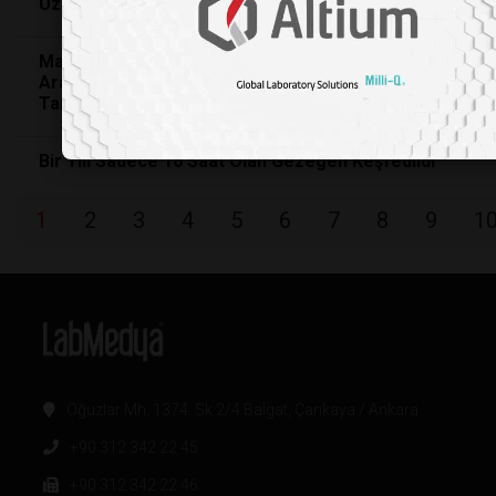
Uzaktan Çalışma ve Geleceğin İş Modelleri
Maymunların Zekası ve Sosyal Belleği: Çarpıcı
Araştırmalar ve Şempanzelerin Yıllar Sonra
Tanıma Yetenekleri"
Bir Yılı Sadece 16 Saat Olan Gezegen Keşfedildi
1
2
3
4
5
6
7
8
9
1
Oğuzlar Mh. 1374. Sk 2/4 Balgat, Çankaya / Ankara
+90 312 342 22 45
+90 312 342 22 46