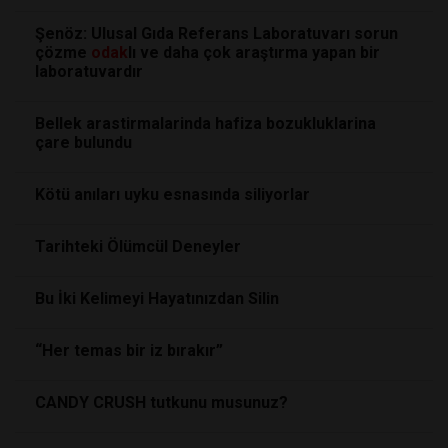
Şenöz: Ulusal Gıda Referans Laboratuvarı sorun
çözme
odak
lı ve daha çok araştırma yapan bir
laboratuvardır
Bellek arastirmalarinda hafiza bozukluklarina
çare bulundu
Kötü anıları uyku esnasında siliyorlar
Tarihteki Ölümcül Deneyler
Bu İki Kelimeyi Hayatınızdan Silin
“Her temas bir iz bırakır”
CANDY CRUSH tutkunu musunuz?