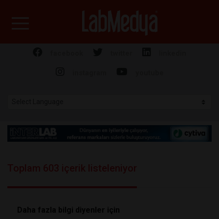
Labmedya - Laboratuv
facebook
twitter
linkedin
instagram
youtube
Toplam 603 içerik listeleniyor
Daha fazla bilgi diyenler için