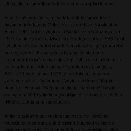
altına alınan narkotik maddeler ile psikotropları kapsar.
Esasen, uyuşturucu ile mücadele politikalarının temel
dayanağını Birleşmiş Milletler’in üç sözleşmesi oluşturur.
Bunlar, 1961 tarihli Uyuşturucu Maddeler Tek Sözleşmesi,
1971 tarihli Psikotrop Maddeler Sözleşmesi ve 1988 tarihli
uyuşturucu ve psikotrop maddelerin kaçakçılığına karşı BM
sözleşmesidir. Bu belgelere uymayı taahhüt eden,
aralarında Türkiye’nin de bulunduğu 190’a yakın ülkenin arz
ve taleple mücadelesinin sözleşmelere uygunluğunu,
BM’nin 13 üyeli kısaca INCB olarak bilinen, ambargo
yetkisine sahip Uluslararası Uyuşturucu Kontrol Kurulu
denetler. Bugünkü “Bağımlı suçlu mu, hasta mı?” başlıklı
konuşmam 2010 yılında başkanlığını da üstlenmiş olduğum
INCB’nin görüşlerini yansıtacaktır.
Anılan sözleşmeler, uyuşturucunun arzı ve talebi ile
mücadelenin entegre, çok disiplinli, bütüncül ve dengeli
olmasını şart koşar. Toplum sağlığı ve güvenliğine ilişkin