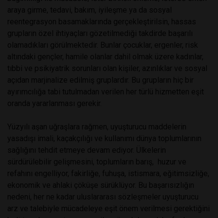
araya girme, tedavi, bakım, iyileşme ya da sosyal
reentegrasyon basamaklarında gerçekleştirilsin, hassas
grupların özel ihtiyaçları gözetilmediği takdirde başarılı
olamadıkları görülmektedir. Bunlar çocuklar, ergenler, risk
altındaki gençler, hamile olanlar dahil olmak üzere kadınlar,
tıbbi ve psikiyatrik sorunları olan kişiler, azınlıklar ve sosyal
açıdan marjinalize edilmiş gruplardır. Bu grupların hiç bir
ayırımcılığa tabi tutulmadan verilen her türlü hizmetten eşit
oranda yararlanması gerekir.
Yüzyılı aşan uğraşlara rağmen, uyuşturucu maddelerin
yasadışı imali, kaçakçılığı ve kullanımı dünya toplumlarının
sağlığını tehdit etmeye devam ediyor. Ülkelerin
sürdürülebilir gelişmesini, toplumların barış, huzur ve
refahını engelliyor, fakirliğe, fuhuşa, istismara, eğitimsizliğe,
ekonomik ve ahlaki çöküşe sürüklüyor. Bu başarısızlığın
nedeni, her ne kadar uluslararası sözleşmeler uyuşturucu
arz ve talebiyle mücadeleye eşit önem verilmesi gerektiğini