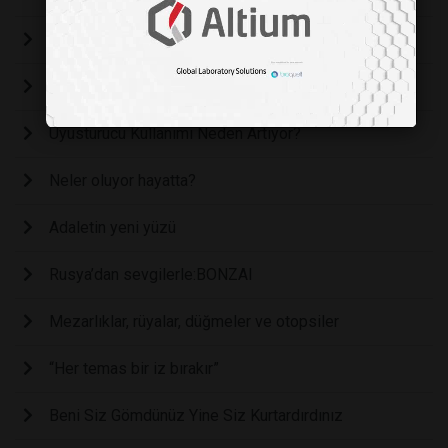
Hayvan Öldüren Insan Öldürür
Bagımlı; Suçlu Mu, Hasta Mı?
Uyusturucu Kullanımı Neden Artıyor?
Neler oluyor hayatta?
Adaletin yeni yüzü
Rusya’dan sevgilerle:BONZAI
Mezarlıklar, rüyalar, düğmeler ve otopsiler
“Her temas bir iz bırakır”
Beni Siz Gömdünüz Yine Siz Kurtardırdınız