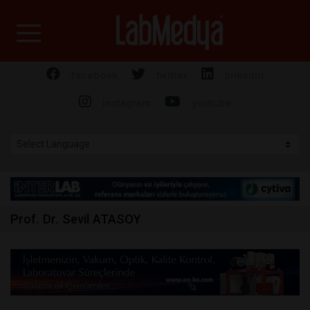
Labmedya - Laboratuv
facebook
twitter
linkedin
instagram
youtube
Prof. Dr. Sevil ATASOY