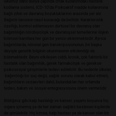
ülkemiz dahil dünya çapında ortak kullanımdaki hastalık
kodlama sistemi, ICD-10’da Psikoaktif madde kullanımına
bağlı zihin ve davranış bozukluklarının arasında yer alır.
Bağımlı tanısının nasıl konacağı da bellidir. Karakteristik
özelliği, kontrol edilemeyen dürtüsel bir davranış olan
bağımlılığın nörobiyolojik ve davranışsal temellerine ilişkin
bilimsel kanıtlara her gün bir yenisi eklenmektedir. Ayrıca
bağımlılarda, nöronal gen transkripsiyonunun, bir başka
deyişle genetik bilginin okunmasının etkilendiği de
bilinmektedir. Beyni etkileyen ciddi, kronik, çok faktörlü bir
hastalık olan bağımlılık, gerek farmakolojik ve gerekse
psikososyal girişimlerle tedavi edilebilir. Bu nedenle ülkeler,
bağımlılığı bir suç değil, sağlık sorunu olarak kabul etmeli,
bağımlıların cezaevleri dahil, bulundukları her ortamda
tedavi, bakım ve sosyal entegrasyonuna önem vermelidir.
Bildiğiniz gibi kalp hastalığı ve kanser, yaşamı boyunca hiç
sigara içmemiş ya da her zaman sağlıklı beslenen kişilerde
de görülebilir. Hiç kimse, kalp hastası ya da kanser olan bir