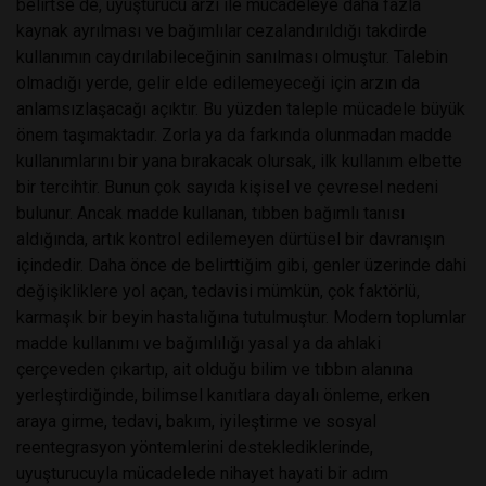
belirtse de, uyuşturucu arzı ile mücadeleye daha fazla
kaynak ayrılması ve bağımlılar cezalandırıldığı takdirde
kullanımın caydırılabileceğinin sanılması olmuştur. Talebin
olmadığı yerde, gelir elde edilemeyeceği için arzın da
anlamsızlaşacağı açıktır. Bu yüzden taleple mücadele büyük
önem taşımaktadır. Zorla ya da farkında olunmadan madde
kullanımlarını bir yana bırakacak olursak, ilk kullanım elbette
bir tercihtir. Bunun çok sayıda kişisel ve çevresel nedeni
bulunur. Ancak madde kullanan, tıbben bağımlı tanısı
aldığında, artık kontrol edilemeyen dürtüsel bir davranışın
içindedir. Daha önce de belirttiğim gibi, genler üzerinde dahi
değişikliklere yol açan, tedavisi mümkün, çok faktörlü,
karmaşık bir beyin hastalığına tutulmuştur. Modern toplumlar
madde kullanımı ve bağımlılığı yasal ya da ahlaki
çerçeveden çıkartıp, ait olduğu bilim ve tıbbın alanına
yerleştirdiğinde, bilimsel kanıtlara dayalı önleme, erken
araya girme, tedavi, bakım, iyileştirme ve sosyal
reentegrasyon yöntemlerini desteklediklerinde,
uyuşturucuyla mücadelede nihayet hayati bir adım