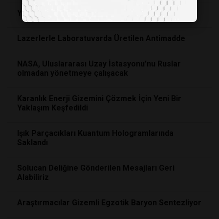
Yeni, Daha Hızlı Bir Kuantum Bilgisayar Türü
Lazerlerle Laboratuvarda Üretilen Antimadde
NASA, Uluslararası Uzay İstasyonu’nu Ruslar
olmadan yönetmeye çalışacak
Karanlık Enerji Gizemini Çözmek İçin Yeni Bir
Yaklaşım Keşfedildi
Işık Parçacıkları Kuantum Hologramlarında
Saklandı
Solucan Deliğine Gönderilen Mesajları Geri
Alabiliriz
Araştırmacılar Gizemli Egzotik Baryon Sentezliyor