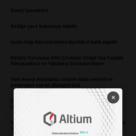
Enerji İçecekleri
Kelliğe çare bulunmuş olabilir
İnsan kalp hücrelerinden biyohibrit balık yapıldı
Kataliz Sorununa Altın Çözümü: Doğal Gaz Faydalı
Kimyasallara ve Yakıtlara Dönüştürülüyor
Yeni enerji depolama sistemi daha verimli ve
potansiyel olarak dönüştürücü
×
Stephen Hawking'in son teorisi "Çoklu Evren"e
ışık tutuyor
Sokaklardan Stratosfere: Temiz Sürüş Teknolojisi
Daha Çevreci Roket Yakıtı Sağlıyor