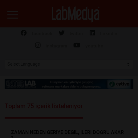
Labmedya - Laboratuv
facebook
twitter
linkedin
instagram
youtube
Toplam 75 içerik listeleniyor
ZAMAN NEDEN GERIYE DEGIL, ILERI DOGRU AKAR