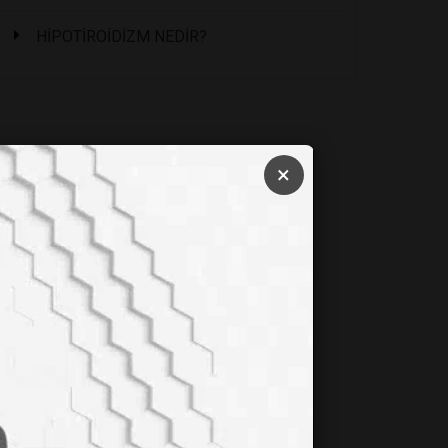
HİPOTİROİDİZM NEDİR?
×