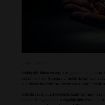
03 EKIM 2025, CUMA
Antibiyotik tıbbın en büyük keşiflerinden biri ancak
etkisini yitiriyor. Gücünü yitirmekle de kalmıyor vüc
mi? Neden bu kadar sık reçetelendiriliyor?” soruları
Aslında cevap düşündüğümüz kadar karmaşık değil. A
etkililer. Grip ya da soğuk algınlığı gibi viral hasta