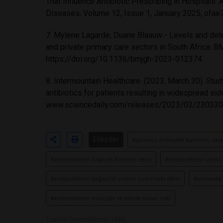
That Influence Antibiotic Prescribing in Hospitals
Diseases, Volume 12, Issue 1, January 2025, ofae
7. Mylene Lagarde, Duane Blaauw - Levels and deter
and private primary care sectors in South Africa: 
https://doi.org/10.1136/bmjgh-2023-012374
8. Intermountain Healthcare. (2023, March 30). S
antibiotics for patients resulting in widespread si
www.sciencedaily.com/releases/2023/03/23033
Etiketler
#gereksiz antibiyotik kullanımı zarar
#antibiyotiklerin bağırsak florasına etkisi
#antibiyotiklerin yanlı
#antibiyotiklerin bağışıklık sistemi üzerindeki etkisi
#antibiyotik
#antibiyotiklerin karaciğer ve böbrek hasarı riski
Toplam Görüntülenme 1436