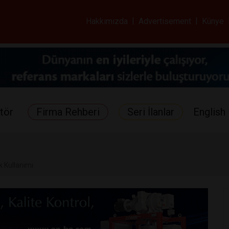
ar ve Sağlık Gazetes
Hakkımızda
|
Advertisement
|
Künye
tör
Firma Rehberi
Seri İlanlar
English 
ik Kullanımı