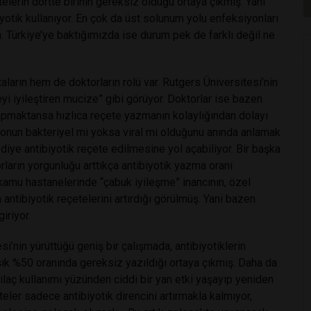
lerin dörtte birinin gereksiz olduğu ortaya çıkmış. Yani
iyotik kullanıyor. En çok da üst solunum yolu enfeksiyonları
da. Türkiye’ye baktığımızda ise durum pek de farklı değil ne
ların hem de doktorların rolü var. Rutgers Üniversitesi’nin
şeyi iyileştiren mucize” gibi görüyor. Doktorlar ise bazen
pmaktansa hızlıca reçete yazmanın kolaylığından dolayı
siyonun bakteriyel mi yoksa viral mi olduğunu anında anlamak
 diye antibiyotik reçete edilmesine yol açabiliyor. Bir başka
rların yorgunluğu arttıkça antibiyotik yazma oranı
 kamu hastanelerinde “çabuk iyileşme” inancının, özel
antibiyotik reçetelerini artırdığı görülmüş. Yani bazen
iriyor.
’nin yürüttüğü geniş bir çalışmada, antibiyotiklerin
şık %50 oranında gereksiz yazıldığı ortaya çıkmış. Daha da
 ilaç kullanımı yüzünden ciddi bir yan etki yaşayıp yeniden
eler sadece antibiyotik direncini artırmakla kalmıyor,