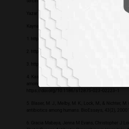
tercih olmanın ötesinde.
Yazar: Eylül Rüzgar Üzer
Kaynak
1.
https://www.acibadem.com.tr/hayat/gereksiz-anti
2.
https://time.com/5504760/antibiotic-prescripti
3.
https://www.rutgers.edu/news/why-people-overu
4. Kasse, G.E., Humphries, J., Cosh, S.M. et al. Facto
among primary health care physicians: a systematic
https://doi.org/10.1186/s12875-023-02223-1
5. Blaser, M. J., Melby, M. K., Lock, M., & Nichter, M
antibiotics among humans. BioEssays, 43(2), 2000
6. Gracia Mabaya, Jenna M Evans, Christopher J Lo