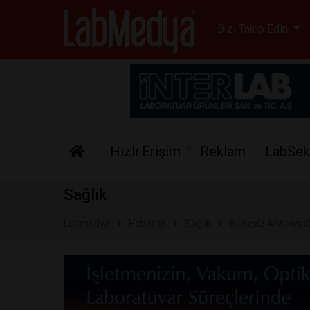
Labmedya - Laboratuv
Bizi Takip Edin
Hızlı Erişim
Reklam
LabSek
Sağlık
Labmedya
Haberler
Sağlık
Bilinçsiz Antibiyot