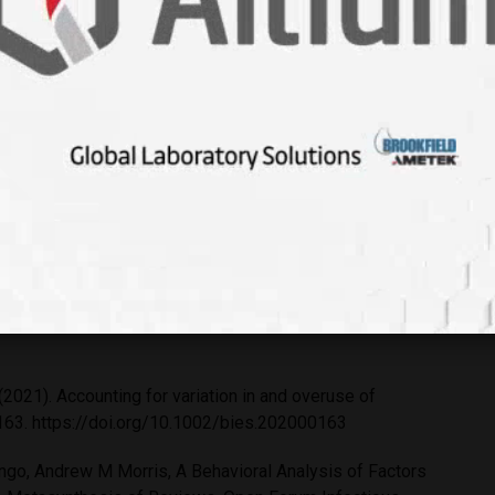
biyotik-kullanmanin-6-zarari/
ons-overuse
se-antibiotics
?
rs contributing to the variation in antibiotic prescribing
 review. BMC Prim. Care 25, 8 (2024).
. (2021). Accounting for variation in and overuse of
163.
https://doi.org/10.1002/bies.202000163
ngo, Andrew M Morris, A Behavioral Analysis of Factors