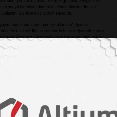
eselesine gelecek olursak… Bu artık gelecekte yaşanacak
nci her yıl bir milyondan fazla ölümle ilişkilendiriliyor.
ullanımı, bu süreci daha da hızlandırdı.
ayayım sonra hasta olduğumda kullanırım” diyerek
 Vücutlarınıza verdiğiniz zararlarda biraz değinmek isteriz.
 tetikleyebiliyor, yani hem ruhsal hem bedensel sağlığımızı
rlı bakterileri değil aynı zamanda bağırsak florasının
. Bu durum metabolizmayı bozarak obezitenin, sindirim
 zayıflamasının önünü açıyor. Sancaktepe Bölge
klarda obezite, ishal, böbrek ve karaciğer fonksiyon
liyor. Ayrıca alerjik reaksiyonlar, nefes darlığından ani
arlara, kalp ritim bozukluklarından deri döküntüsüne kadar
yat kurtaran ilaçlardır. Ancak her hastalık için “otomatik
ktadır. Hastaların bilinçsiz tutumları, hekimlerin üzerindeki
 bu sorunu daha da büyütmektedir. Bu farkındalığı
bireylerinin sorumluluğudur. Çünkü bu mesele kişisel bir