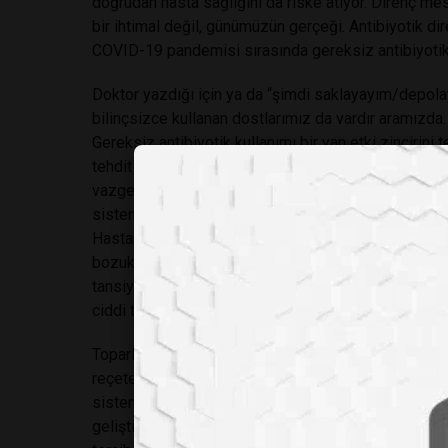
doğrudan hasta sağlığını da riske atıyor. Direnç m
bir ihtimal değil, günümüzün gerçeği. Antibiyotik dire
COVID-19 pandemisi sırasında gereksiz antibiyotik k
Doktor yazdığı için ya da “şimdi saklayayım/depol
bilinçsizce kullanan dostlarımız da vardır aramızda.
Gereksiz antibiyotik kullanımı bir yan etki zincirini
tehdit edebiliyor. Örneğin antibiyotikler sadece zara
vazgeçilmez faydalı mikroplarını da yok edebiliyor
sistemi rahatsızlıklarının ve bağışıklık sisteminin
Hastanesi’nin derlediği verilere göre özellikle çocu
bozuklukları bu yanlış kullanıma bağlı olarak gelişebi
tansiyon düşüklüğüne, karaciğer ve böbreklerde has
ciddi tablolarla kendini gösterebiliyor.
Toparlayacak olursak, evet antibiyotikler etkili ve ha
reçete” gibi görülmeleri, bireysel sağlığı riske atma
sistemsel baskılar ve belirsizlikten doğan kararlar
geliştirmek sadece hekimlerin değil, toplumun tüm 