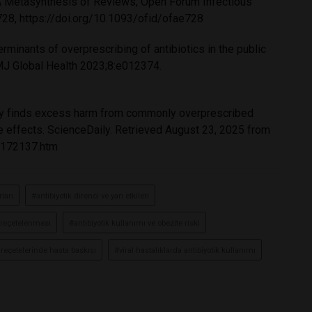
: A Metasynthesis of Reviews, Open Forum Infectious
728,
https://doi.org/10.1093/ofid/ofae728
minants of overprescribing of antibiotics in the public
BMJ Global Health 2023;8:e012374.
tudy finds excess harm from commonly overprescribed
de effects. ScienceDaily. Retrieved August 23, 2025 from
0172137.htm
ları
#antibiyotik direnci ve yan etkileri
ş reçetelenmesi
#antibiyotik kullanımı ve obezite riski
 reçetelerinde hasta baskısı
#viral hastalıklarda antibiyotik kullanımı