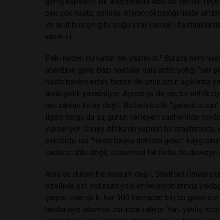
geniş kapsamlı bir araştırmada ABD’de verilen reçete
pek çok hasta, aslında ihtiyacı olmadığı halde antib
ve akut bronşit gibi, çoğu viral kaynaklı hastalıklar
yazık ki.
Peki neden bu kadar sık yazılıyor? Burada hem hasta
analizine göre, bazı hastalar hala antibiyotiği “her 
hasta baskısından, bazen de uzun uzun açıklama ya
antibiyotik yazabiliyor. Ayrıca şu da var, bir enfek
her zaman kolay değil. Bu belirsizlik “garanti olsun”
ilginç bulgu da şu, günün ilerleyen saatlerinde dokto
yükseliyor. Güney Afrika’da yapılan bir araştırmada,
sektörde ise “hasta başka doktora gider” kaygısının 
sadece tıbbi değil, sistemsel faktörler de devreye g
Ama bu durum hiç masum değil. Stanford Üniversitesi
özellikle üst solunum yolu enfeksiyonlarında yakla
çarpıcı olan şu ki her 300 hastadan biri bu gereksiz
hastaneye dönmek zorunda kalıyor. Yani yanlış reçet