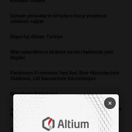
Kutluyor Olabilir
Uçmak yarasaların virüslere karşı yenilmez
olmasını sağlar
Röportaj Altium Türkiye
Mikroplastiklerin birikme yerleri hakkında yeni
bilgiler
Parkinson Proteinine Yeni Rol: Sinir Hücrelerinde
Öldürücü, Cilt Kanserinde Destekleyici
Ritüellerin Psikolojisi
×
Ameliyatsız Böbrek Taşı Tedavisinde Devrim: Mini
Robot
Saha
da
Öpüşmek Bakteri Bulaştırır mı? Partnerinizle