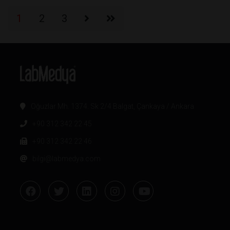
1
2
3
Oğuzlar Mh. 1374. Sk 2/4 Balgat, Çankaya / Ankara
+90 312 342 22 45
+90 312 342 22 46
bilgi@labmedya.com