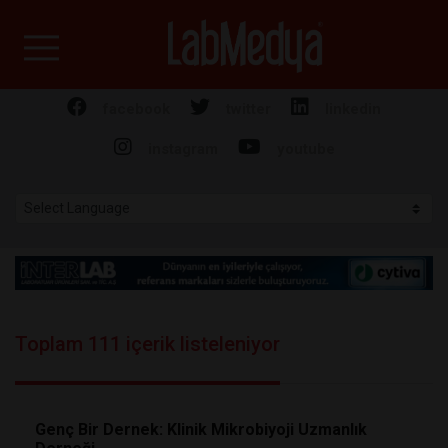
Labmedya - Laboratuv
facebook
twitter
linkedin
instagram
youtube
Toplam 111 içerik listeleniyor
Genç Bir Dernek: Klinik Mikrobiyoji Uzmanlık