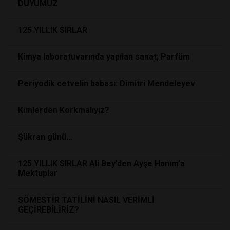
DUYUMUZ
125 YILLIK SIRLAR
Kimya laboratuvarında yapılan sanat; Parfüm
Periyodik cetvelin babası: Dimitri Mendeleyev
Kimlerden Korkmalıyız?
Şükran günü...
125 YILLIK SIRLAR Ali Bey’den Ayşe Hanım’a
Mektuplar
SÖMESTİR TATİLİNİ NASIL VERİMLİ
GEÇİREBİLİRİZ?