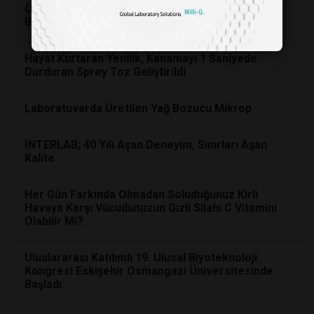
Öpüştükçe Biyolojik Olarak Birbirinize Daha Çok
Benzemeye Başlıyorsunuz!
Hayat Kurtaran Yenilik, Kanamayı 1 Saniyede
Durduran Sprey Toz Geliştirildi
Laboratuvarda Üretilen Yağ Bozucu Mikrop
İNTERLAB; 40 Yılı Aşan Deneyim, Sınırları Aşan
Kalite
Her Gün Farkında Olmadan Soluduğunuz Kirli
Havaya Karşı Vücudunuzun Gizli Silahı C Vitamini
Olabilir Mi?
Uluslararası Katılımlı 19. Ulusal Biyoteknoloji
Kongresi Eskişehir Osmangazi Üniversitesinde
Başladı