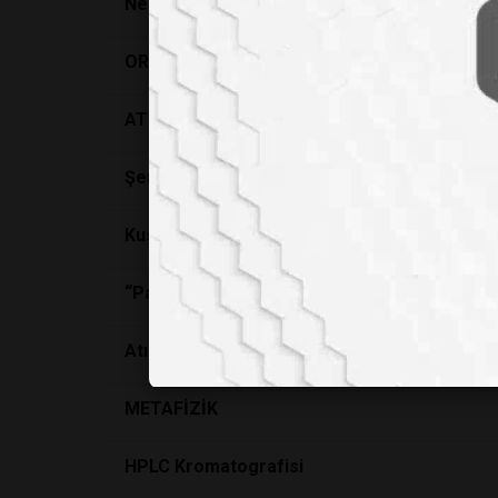
Neden aşık oluruz ?
ORLAB’dan Gençlere Tam Destek
ATIK YÖNETİM PLANI - 1
Şenöz: Ulusal Gıda Referans Laboratuvarı so
Kusursuz cinayet mümkün mü?
“Para para para ! “
Atık Yönetim Planı - 2
METAFİZİK
HPLC Kromatografisi