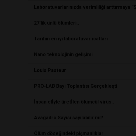
Laboratuvarlarınızda verimliliği arttırmaya “
27'lik ünlü ölümleri..
Tarihin en iyi laboratuvar icatları
Nano teknolojinin gelişimi
Louis Pasteur
PRO-LAB Bayi Toplantısı Gerçekleşti
İnsan elİyle üretİlen ölümcül virüs..
Avagadro Sayısı sayılabilir mi?
Ölüm döseğindeki pişmanlıklar