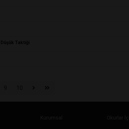
 Düşük Taktiği
9
10
Kurumsal
Okurlar İç