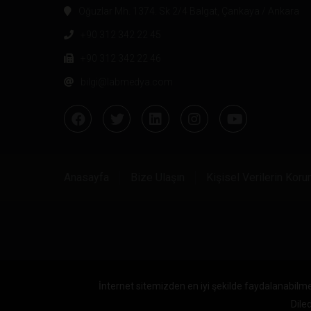
Oğuzlar Mh. 1374. Sk 2/4 Balgat, Çankaya / Ankara
+90 312 342 22 45
+90 312 342 22 46
bilgi@labmedya.com
Anasayfa
Bize Ulaşın
Kişisel Verilerin Kor
İnternet sitemizden en iyi şekilde faydalanabilme
Diled