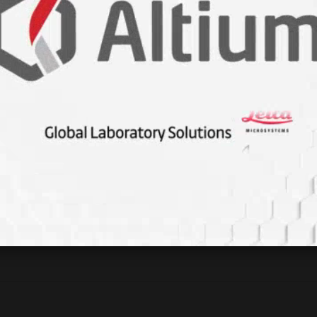
run çözme odaklı ve daha çok araştırma yapan bir laboratu