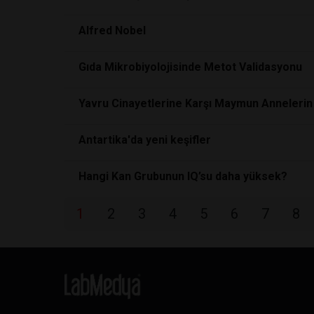
Alfred Nobel
Gıda Mikrobiyolojisinde Metot Validasyonu
Yavru Cinayetlerine Karşı Maymun Annelerin
Antartika'da yeni keşifler
Hangi Kan Grubunun IQ’su daha yüksek?
1
2
3
4
5
6
7
8