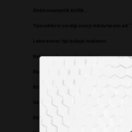
Elektromanyetik kirlilik...
Yiyeceklerin verdiği enerji miktarlarının adı “ K
Laboratuvar tipi bulaşık makinesi
Batıl inançlar nereden geliyor
Radyasyon ve yaşam
Böylede ölünmez ki !
Genç Bir Dernek: Klinik Mikrobiyoji Uzmanlık
Renklerle tedavi olmaya hazır mısınız?