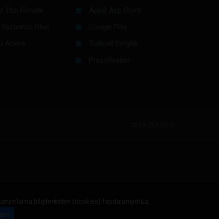
/ Yazı Gönder
Apple App Store
 Yazarımız Olun
Google Play
u Anketi
Turkcell Dergilik
PressReader
©
LABMEDYA
 tanımlama bilgilerinden (cookies) faydalanıyoruz.
am