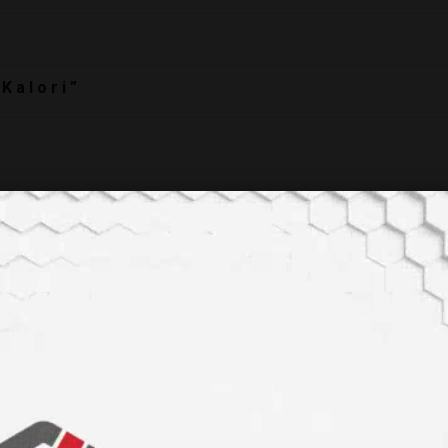
 a l o r i ”
 Derneği