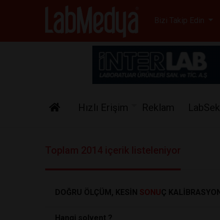
Labmedya - Laboratuv
Bizi Takip Edin
Hızlı Erişim
Reklam
LabSek
Toplam 2014 içerik listeleniyor
DOĞRU ÖLÇÜM, KESİN
SONU
Ç KALİBRASYON
Hangi solvent ?