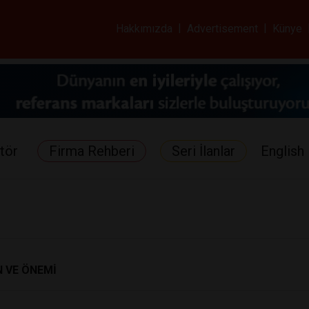
ar ve Sağlık Gazetes
Hakkımızda
|
Advertisement
|
Künye
tör
Firma Rehberi
Seri İlanlar
English 
 VE ÖNEMİ