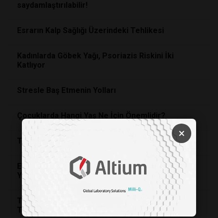
saydamlaştırılabilir!
Esrarın Kalp Sağlığı Üzerindeki Tehlikesi
Kadınlarda Göbek Yağı, Psoriazis Riskini İki
Katlıyor
Stresle Baş Etmenin Yolları
Çocuklarda Hangi Yaş Ne İçin Önemlidir?
×
Teknoloji ve Bellek Boşlukları
Evdeki Dağınıklık, Kadınlarda Stres Hormonunu
Yükseltiyor Ve Erkekleri Etkilemiyor
Tek Bir Diş Kaybı Bile Ağız Ve Çene Sağlığını
Tehdit Ediyor! Zincirleme Reaksiyona Dikkat!