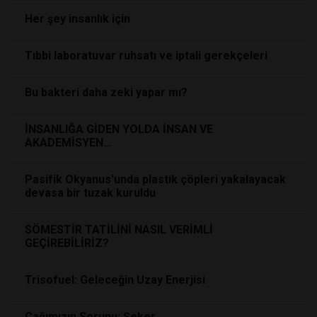
Her şey insanlık için
Tıbbi laboratuvar ruhsatı ve iptali gerekçeleri
Bu bakteri daha zeki yapar mı?
İNSANLIĞA GİDEN YOLDA İNSAN VE
AKADEMİSYEN…
Pasifik Okyanus'unda plastik çöpleri yakalayacak
devasa bir tuzak kuruldu
SÖMESTİR TATİLİNİ NASIL VERİMLİ
GEÇİREBİLİRİZ?
Trisofuel: Geleceğin Uzay Enerjisi
Çağımızın Sorunu: Şeker