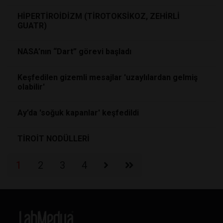
HİPERTİROİDİZM (TİROTOKSİKOZ, ZEHİRLİ
GUATR)
NASA’nın “Dart” görevi başladı
Keşfedilen gizemli mesajlar 'uzaylılardan gelmiş
olabilir'
Ay’da 'soğuk kapanlar' keşfedildi
TİROİT NODÜLLERİ
1
2
3
4