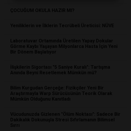
ÇOCUĞUM OKULA HAZIR MI?
Yeniliklerin ve İlklerin Tecrübeli Üreticisi: NÜVE
Laboratuvar Ortamında Üretilen Yapay Dokular
Görme Kaybı Yaşayan Milyonlarca Hasta İçin Yeni
Bir Dönem Başlatıyor
İlişkilerin Sigortası "5 Saniye Kuralı": Tartışma
Anında Beyni Resetlemek Mümkün mü?
Bilim Kurgudan Gerçeğe: Fizikçiler Yeni Bir
Araştırmayla Warp Sürücüsünün Teorik Olarak
Mümkün Olduğunu Kanıtladı
Vücudunuzda Gizlenen "Ölüm Noktası": Sadece Bir
Dakikalık Dokunuşla Stresi Sıfırlamanın Bilimsel
Sırrı