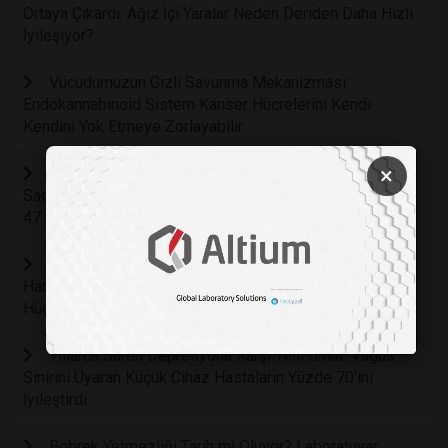
Ortaya Çıkardı: Ağız İçi Yaralar Neden Deriden Daha Hızlı
İyileşiyor?
Vücudumuzun Gizli Savunma Mekanizması:
Endokannabinoid Sistem Kanser Hücrelerini Kendi
Kendini Yok Etmeye Zorlayabilir
×
Beyin Sağlığını Koruyan Gizli Kahraman: Haftada
Sadece Bir Yumurta Tüketmek Alzheimer Riskini Yüzde
47 Oranında Azaltabilir
Kemoterapinin Sonunu Getirebilecek Keşif: Işıkla
Harekete Geçen Mikroskobik Moleküller Kanser
Hücrelerinin Yüzde 99'unu Yok Etti
Yıllarca Süren Depresyona Karşı Yeni Umut: Vagus
Sinirini Uyaran Küçük Cihaz Hastaların Yüzde 70'ini
İyileştirdi
Böbrek Yetmezliği Tarih mi Oluyor? Laboratuvar