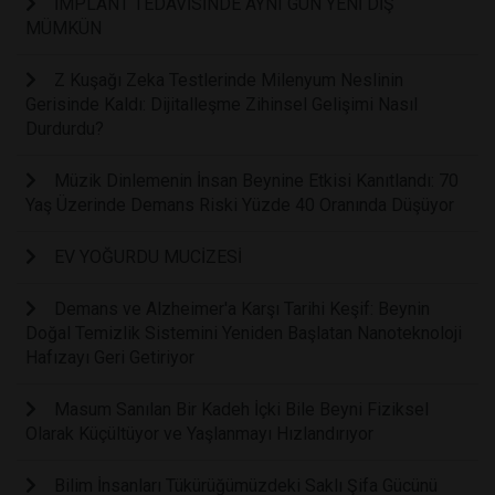
İMPLANT TEDAVİSİNDE AYNI GÜN YENİ DİŞ
MÜMKÜN
Z Kuşağı Zeka Testlerinde Milenyum Neslinin
Gerisinde Kaldı: Dijitalleşme Zihinsel Gelişimi Nasıl
Durdurdu?
Müzik Dinlemenin İnsan Beynine Etkisi Kanıtlandı: 70
Yaş Üzerinde Demans Riski Yüzde 40 Oranında Düşüyor
EV YOĞURDU MUCİZESİ
Demans ve Alzheimer'a Karşı Tarihi Keşif: Beynin
Doğal Temizlik Sistemini Yeniden Başlatan Nanoteknoloji
Hafızayı Geri Getiriyor
Masum Sanılan Bir Kadeh İçki Bile Beyni Fiziksel
Olarak Küçültüyor ve Yaşlanmayı Hızlandırıyor
Bilim İnsanları Tükürüğümüzdeki Saklı Şifa Gücünü