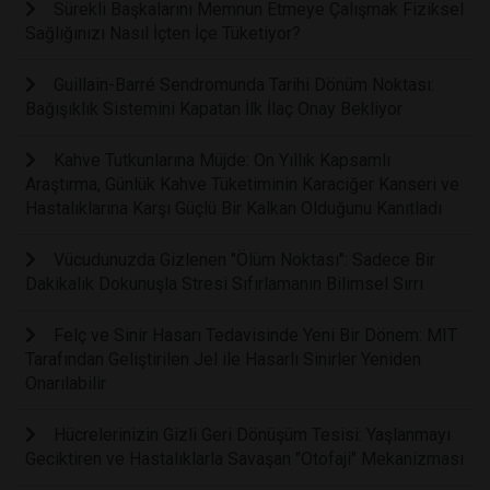
Sürekli Başkalarını Memnun Etmeye Çalışmak Fiziksel
Sağlığınızı Nasıl İçten İçe Tüketiyor?
Guillain-Barré Sendromunda Tarihi Dönüm Noktası:
Bağışıklık Sistemini Kapatan İlk İlaç Onay Bekliyor
Kahve Tutkunlarına Müjde: On Yıllık Kapsamlı
Araştırma, Günlük Kahve Tüketiminin Karaciğer Kanseri ve
Hastalıklarına Karşı Güçlü Bir Kalkan Olduğunu Kanıtladı
Vücudunuzda Gizlenen "Ölüm Noktası": Sadece Bir
Dakikalık Dokunuşla Stresi Sıfırlamanın Bilimsel Sırrı
Felç ve Sinir Hasarı Tedavisinde Yeni Bir Dönem: MIT
Tarafından Geliştirilen Jel ile Hasarlı Sinirler Yeniden
Onarılabilir
Hücrelerinizin Gizli Geri Dönüşüm Tesisi: Yaşlanmayı
Geciktiren ve Hastalıklarla Savaşan "Otofaji" Mekanizması