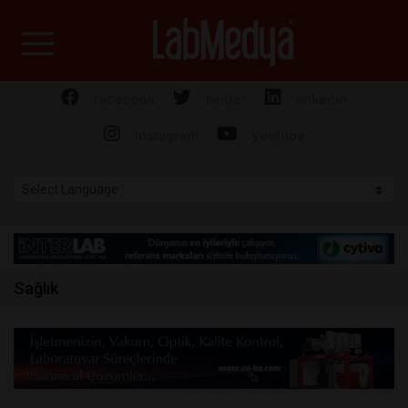
Labmedya - Laboratuv
facebook
twitter
linkedin
instagram
youtube
Sağlık