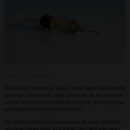
14 ARALIK 2023, PERŞEMBE
RTS,S/AS01 (Mosquirix): Bu aşı, Dünya Sağlık Örgütü (WHO)
tarafından onaylanan ilk sıtma aşısıdır. Ancak, düşük etkinlik
oranları ve kısıtlı sürdürülebilirlik nedeniyle, yeni nesil aşılar
üzerindeki araştırmalar hız kazanmıştır.
R21/Matrix-M: Oxford Üniversitesi ve Novavax işbirliğiyle
geliştirilen bu aşı adayı, RTS,S/AS01'den daha umut verici