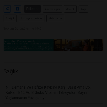
Etiketler
#sıtma aşısı
#sinek
#aşı
#sağlık
#bulaşıcı hastalık
#labmedya
Toplam Görüntülenme 1940
Sağlık
Demans Ve Hafıza Kaybına Karşı Basit Ama Etkili
Kalkan: B12 Ve B Grubu Vitamin Takviyeleri Beyin
Yaşlanmasını Yavaşlatıyor