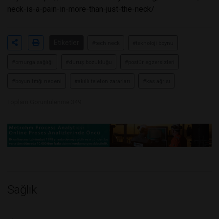
neck-is-a-pain-in-more-than-just-the-neck/
Etiketler
#tech neck
#teknoloji boynu
#omurga sağlığı
#duruş bozukluğu
#postür egzersizleri
#boyun fıtığı nedeni
#akıllı telefon zararları
#kas ağrısı
Toplam Görüntülenme 349
Sağlık