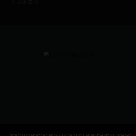
©
LABMEDYA
İnternet sitemizden en iyi şekilde faydalanabilmeniz ve internet