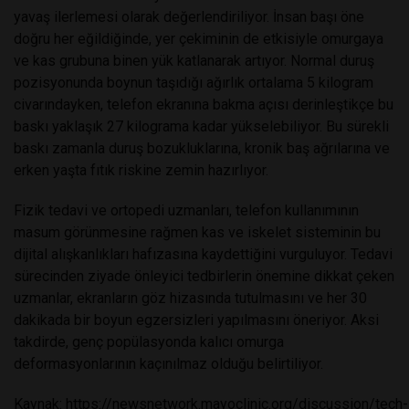
yavaş ilerlemesi olarak değerlendiriliyor. İnsan başı öne
doğru her eğildiğinde, yer çekiminin de etkisiyle omurgaya
ve kas grubuna binen yük katlanarak artıyor. Normal duruş
pozisyonunda boynun taşıdığı ağırlık ortalama 5 kilogram
civarındayken, telefon ekranına bakma açısı derinleştikçe bu
baskı yaklaşık 27 kilograma kadar yükselebiliyor. Bu sürekli
baskı zamanla duruş bozukluklarına, kronik baş ağrılarına ve
erken yaşta fıtık riskine zemin hazırlıyor.
Fizik tedavi ve ortopedi uzmanları, telefon kullanımının
masum görünmesine rağmen kas ve iskelet sisteminin bu
dijital alışkanlıkları hafızasına kaydettiğini vurguluyor. Tedavi
sürecinden ziyade önleyici tedbirlerin önemine dikkat çeken
uzmanlar, ekranların göz hizasında tutulmasını ve her 30
dakikada bir boyun egzersizleri yapılmasını öneriyor. Aksi
takdirde, genç popülasyonda kalıcı omurga
deformasyonlarının kaçınılmaz olduğu belirtiliyor.
Kaynak:
https://newsnetwork.mayoclinic.org/discussion/tech-