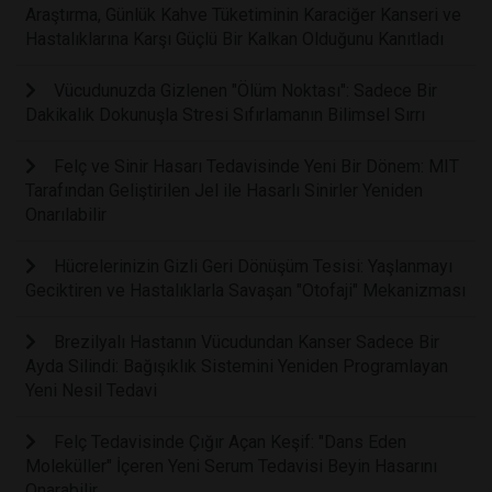
Araştırma, Günlük Kahve Tüketiminin Karaciğer Kanseri ve
Hastalıklarına Karşı Güçlü Bir Kalkan Olduğunu Kanıtladı
Vücudunuzda Gizlenen "Ölüm Noktası": Sadece Bir
Dakikalık Dokunuşla Stresi Sıfırlamanın Bilimsel Sırrı
Felç ve Sinir Hasarı Tedavisinde Yeni Bir Dönem: MIT
Tarafından Geliştirilen Jel ile Hasarlı Sinirler Yeniden
Onarılabilir
Hücrelerinizin Gizli Geri Dönüşüm Tesisi: Yaşlanmayı
Geciktiren ve Hastalıklarla Savaşan "Otofaji" Mekanizması
Brezilyalı Hastanın Vücudundan Kanser Sadece Bir
Ayda Silindi: Bağışıklık Sistemini Yeniden Programlayan
Yeni Nesil Tedavi
Felç Tedavisinde Çığır Açan Keşif: "Dans Eden
Moleküller" İçeren Yeni Serum Tedavisi Beyin Hasarını
Onarabilir