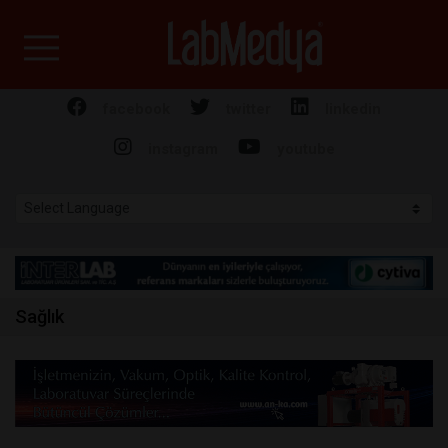
Labmedya - Laboratuv
facebook
twitter
linkedin
instagram
youtube
Sağlık