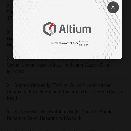
Beyin Sağlığını Koruyan Gizli Kahraman: Haftada
×
Sadece Bir Yumurta Tüketmek Alzheimer Riskini Yüzde
47 Oranında Azaltabilir
Kemoterapinin Sonunu Getirebilecek Keşif: Işıkla
Harekete Geçen Mikroskobik Moleküller Kanser
Hücrelerinin Yüzde 99'unu Yok Etti
Yıllarca Süren Depresyona Karşı Yeni Umut: Vagus
Sinirini Uyaran Küçük Cihaz Hastaların Yüzde 70'ini
İyileştirdi
Böbrek Yetmezliği Tarih mi Oluyor? Laboratuvar
Ortamında Böbrek Hasarını Tamamen Geri Çeviren Çarpıcı
Keşif
Sadece Bir Uyku Problemi Değil: Geceleri Sürekli
Horlamak Beyin Hasarına Yol Açabilir