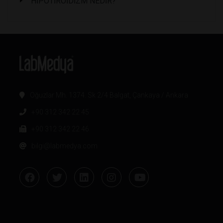
HİPOTİROİDİZM NEDİR?
Oğuzlar Mh. 1374. Sk 2/4 Balgat, Çankaya / Ankara
+90 312 342 22 45
+90 312 342 22 46
bilgi@labmedya.com