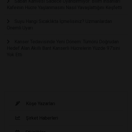
Sabah Kahvesi Sadece Uyandırmıyor: Bilim İnsanları
Kafeinin Hücre Yaşlanmasını Nasıl Yavaşlattığını Keşfetti
Suyu Hangi Sıcaklıkta İçmelisiniz? Uzmanlardan
Önemli Uyarı
Kanser Tedavisinde Yeni Dönem: Tümörü Doğrudan
Hedef Alan Akıllı Bant Kanserli Hücrelerin Yüzde 97'sini
Yok Etti
Köşe Yazarları
Şirket Haberleri