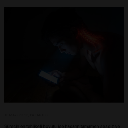
18 MAYIS 2026, PAZARTESI
Sürecin en tehlikeli boyutu ise hasarın tamamen sessiz ve