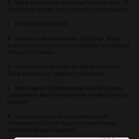
Müzik Dinlemenin İnsan Beynine Etkisi Kanıtlandı: 70
Yaş Üzerinde Demans Riski Yüzde 40 Oranında Düşüyor
EV YOĞURDU MUCİZESİ
Demans ve Alzheimer'a Karşı Tarihi Keşif: Beynin
Doğal Temizlik Sistemini Yeniden Başlatan Nanoteknoloji
Hafızayı Geri Getiriyor
Masum Sanılan Bir Kadeh İçki Bile Beyni Fiziksel
Olarak Küçültüyor ve Yaşlanmayı Hızlandırıyor
Bilim İnsanları Tükürüğümüzdeki Saklı Şifa Gücünü
Ortaya Çıkardı: Ağız İçi Yaralar Neden Deriden Daha Hızlı
İyileşiyor?
Vücudumuzun Gizli Savunma Mekanizması:
Endokannabinoid Sistem Kanser Hücrelerini Kendi
Kendini Yok Etmeye Zorlayabilir