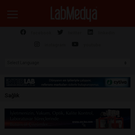
Labmedya - Laboratuv
facebook
twitter
linkedin
instagram
youtube
Sağlık