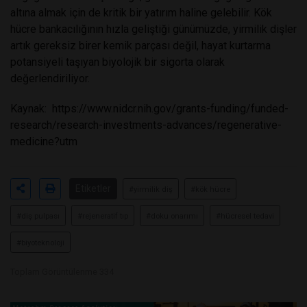
altına almak için de kritik bir yatırım haline gelebilir. Kök
hücre bankacılığının hızla geliştiği günümüzde, yirmilik dişler
artık gereksiz birer kemik parçası değil, hayat kurtarma
potansiyeli taşıyan biyolojik bir sigorta olarak
değerlendiriliyor.
Kaynak:
https://www.nidcr.nih.gov/grants-funding/funded-
research/research-investments-advances/regenerative-
medicine?utm
Etiketler
#yirmilik diş
#kök hücre
#diş pulpası
#rejeneratif tıp
#doku onarımı
#hücresel tedavi
#biyoteknoloji
Toplam Görüntülenme 334