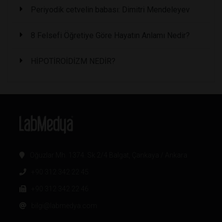
Periyodik cetvelin babası: Dimitri Mendeleyev
8 Felsefi Öğretiye Göre Hayatın Anlamı Nedir?
HİPOTİROİDİZM NEDİR?
Oğuzlar Mh. 1374. Sk 2/4 Balgat, Çankaya / Ankara
+90 312 342 22 45
+90 312 342 22 46
bilgi@labmedya.com