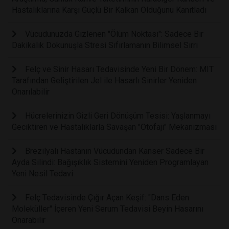
Hastalıklarına Karşı Güçlü Bir Kalkan Olduğunu Kanıtladı
Vücudunuzda Gizlenen "Ölüm Noktası": Sadece Bir
Dakikalık Dokunuşla Stresi Sıfırlamanın Bilimsel Sırrı
Felç ve Sinir Hasarı Tedavisinde Yeni Bir Dönem: MIT
Tarafından Geliştirilen Jel ile Hasarlı Sinirler Yeniden
Onarılabilir
Hücrelerinizin Gizli Geri Dönüşüm Tesisi: Yaşlanmayı
Geciktiren ve Hastalıklarla Savaşan "Otofaji" Mekanizması
Brezilyalı Hastanın Vücudundan Kanser Sadece Bir
Ayda Silindi: Bağışıklık Sistemini Yeniden Programlayan
Yeni Nesil Tedavi
Felç Tedavisinde Çığır Açan Keşif: "Dans Eden
Moleküller" İçeren Yeni Serum Tedavisi Beyin Hasarını
Onarabilir