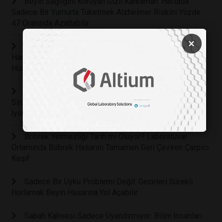
Beyin Sağlığını Koruyan Gizli Kahraman: Haftada
Sadece Bir Yumurta Tüketmek Alzheimer Riskini Yüzde
47 Oranında Azaltabilir
×
Kemoterapinin Sonunu Getirebilecek Keşif: Işıkla
Harekete Geçen Mikroskobik Moleküller Kanser
Hücrelerinin Yüzde 99'unu Yok Etti
Yıllarca Süren Depresyona Karşı Yeni Umut: Vagus
Sinirini Uyaran Küçük Cihaz Hastaların Yüzde 70'ini
İyileştirdi
Böbrek Yetmezliği Tarih mi Oluyor? Laboratuvar
Ortamında Böbrek Hasarını Tamamen Geri Çeviren Çarpıcı
Keşif
Sadece Bir Uyku Problemi Değil: Geceleri Sürekli
Horlamak Beyin Hasarına Yol Açabilir
Sabah Kahvesi Sadece Uyandırmıyor: Bilim İnsanları