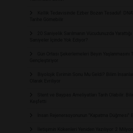
Kellik Tedavisinde Ezber Bozan Tesadüf: DNA'
Tarihe Gömebilir
20 Saniyelik Sarılmanın Vücudunuzda Yarattığ
Saniyeler İçinde Yok Ediyor?
Gün Ortası Şekerlemeleri Beyin Yaşlanmasını T
Gençleştiriyor
Biyolojik Evrimin Sonu Mu Geldi? Bilim İnsanla
Olarak Evriliyor
Stent ve Baypas Ameliyatları Tarih Olabilir: Bi
Keşfetti
İnsan Rejenerasyonunun "Kapatma Düğmesi" Bu
İletişimin Kökenleri Yeniden Yazılıyor: 2 Mily