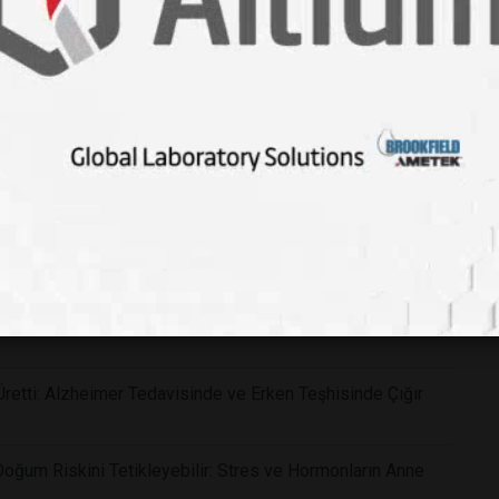
m Niteliğinde Keşif: Dünyanın En Zehirli Yılanlarına Karşı
 Kalbiniz Başkalarıyla Bilmediğimiz Elektromanyetik Bir
 Üretti: Alzheimer Tedavisinde ve Erken Teşhisinde Çığır
Doğum Riskini Tetikleyebilir: Stres ve Hormonların Anne