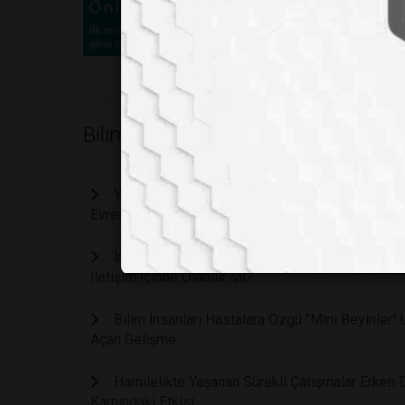
Bilim
Yılan Sokmalarında Ölüm Riskini Bitirecek Devri
Evrensel Panzehir Üretildi
İnsanlar Arasındaki Görünmez Bağ: Beyniniz ve
İletişim İçinde Olabilir Mi?
Bilim İnsanları Hastalara Özgü "Mini Beyinler"
Açan Gelişme
Hamilelikte Yaşanan Sürekli Çatışmalar Erken 
Karnındaki Etkisi