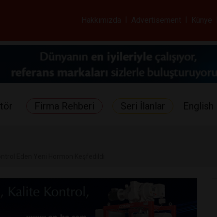
ar ve Sağlık Gazetes
Hakkımızda
|
Advertisement
|
Künye
tör
Firma Rehberi
Seri İlanlar
English 
trol Eden Yeni Hormon Keşfedildi