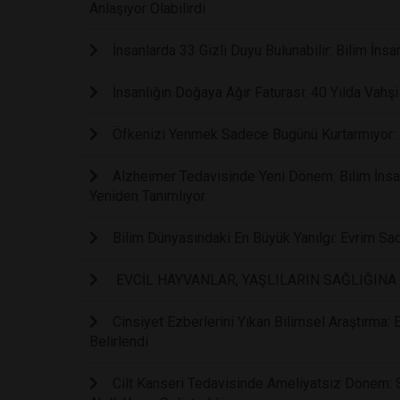
Anlaşıyor Olabilirdi
İnsanlarda 33 Gizli Duyu Bulunabilir: Bilim İnsan
İnsanlığın Doğaya Ağır Faturası: 40 Yılda Vahş
Öfkenizi Yenmek Sadece Bugünü Kurtarmıyor: B
Alzheimer Tedavisinde Yeni Dönem: Bilim İnsanl
Yeniden Tanımlıyor
Bilim Dünyasındaki En Büyük Yanılgı: Evrim Sa
EVCİL HAYVANLAR, YAŞLILARIN SAĞLIĞINA 
Cinsiyet Ezberlerini Yıkan Bilimsel Araştırma:
Belirlendi
Cilt Kanseri Tedavisinde Ameliyatsız Dönem: 