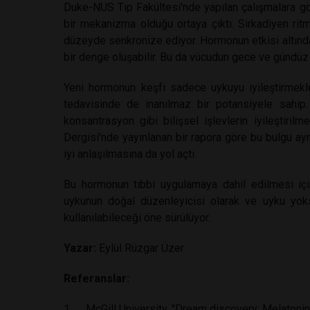
Duke-NUS Tıp Fakültesi'nde yapılan çalışmalara g
bir mekanizma olduğu ortaya çıktı. Sirkadiyen rit
düzeyde senkronize ediyor. Hormonun etkisi altında
bir denge oluşabilir. Bu da vücudun gece ve gündüz
Yeni hormonun keşfi sadece uykuyu iyileştirmekle
tedavisinde de inanılmaz bir potansiyele sahip. 
konsantrasyon gibi bilişsel işlevlerin iyileştirilm
Dergisi'nde yayınlanan bir rapora göre bu bulgu 
iyi anlaşılmasına da yol açtı.
Bu hormonun tıbbi uygulamaya dahil edilmesi için
uykunun doğal düzenleyicisi olarak ve uyku yoksu
kullanılabileceği öne sürülüyor.
Yazar:
Eylül Rüzgar Üzer
Referanslar:
1. McGill University. "Dream discovery: Melatonin'