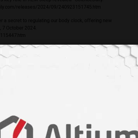
ily.com/releases/2024/09/240923151745.htm
a secret to regulating our body clock, offering new
y, 7 October 2024.
7115447.htm
es/10.1186/s12883-023-03330-3
public-education/brain-basics/brain-basics-understanding-
uyku düzeni
#melatonin
#kortizol
#bilişsel işlevler