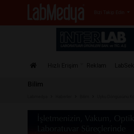
Labmedya - Laboratuv
Bizi Takip Edin
Hızlı Erişim
Reklam
LabSek
Bilim
Labmedya
Haberler
Bilim
Uyku Döngüsünü Kon