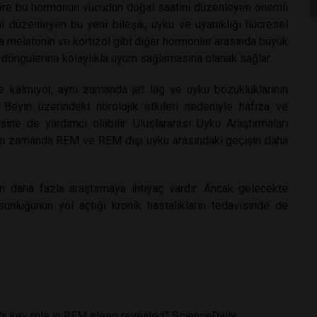
öre bu hormonun vücudun doğal saatini düzenleyen önemli
mi düzenleyen bu yeni bileşik, uyku ve uyanıklığı hücresel
 melatonin ve kortizol gibi diğer hormonlar arasında büyük
 döngülerine kolaylıkla uyum sağlamasına olanak sağlar.
 kalmıyor, aynı zamanda jet lag ve uyku bozukluklarının
Beyin üzerindeki nörolojik etkileri nedeniyle hafıza ve
esine de yardımcı olabilir. Uluslararası Uyku Araştırmaları
aynı zamanda REM ve REM dışı uyku arasındaki geçişin daha
 daha fazla araştırmaya ihtiyaç vardır. Ancak gelecekte
nluğunun yol açtığı kronik hastalıkların tedavisinde de
s key role in REM sleep revealed." ScienceDaily.