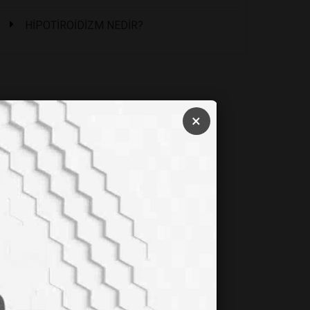
HİPOTİROİDİZM NEDİR?
×