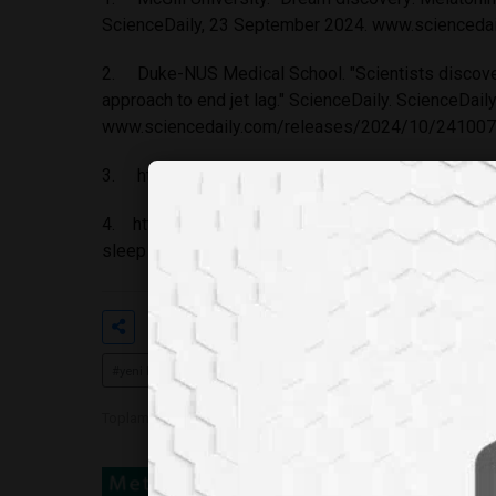
ScienceDaily, 23 September 2024.
www.scienceda
2. Duke-NUS Medical School. "Scientists discover 
approach to end jet lag." ScienceDaily. ScienceDail
www.sciencedaily.com/releases/2024/10/24100
3.
https://bmcneurol.biomedcentral.com/articl
4.
https://www.ninds.nih.gov/health-information/
sleep
Etiketler
#sirkadiyen ritim
#jet lag
#
#yeni hormon keşfi
Toplam Görüntülenme 1402