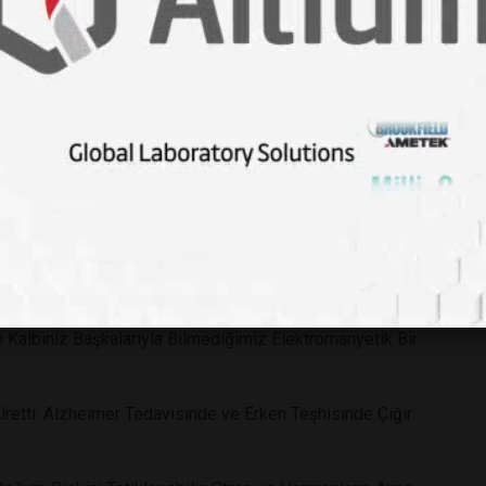
m Niteliğinde Keşif: Dünyanın En Zehirli Yılanlarına Karşı
 Kalbiniz Başkalarıyla Bilmediğimiz Elektromanyetik Bir
 Üretti: Alzheimer Tedavisinde ve Erken Teşhisinde Çığır