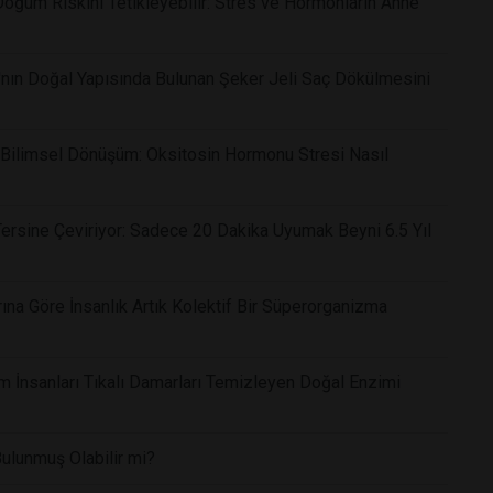
Doğum Riskini Tetikleyebilir: Stres ve Hormonların Anne
nın Doğal Yapısında Bulunan Şeker Jeli Saç Dökülmesini
ı Bilimsel Dönüşüm: Oksitosin Hormonu Stresi Nasıl
ersine Çeviriyor: Sadece 20 Dakika Uyumak Beyni 6.5 Yıl
rına Göre İnsanlık Artık Kolektif Bir Süperorganizma
lim İnsanları Tıkalı Damarları Temizleyen Doğal Enzimi
lunmuş Olabilir mi?