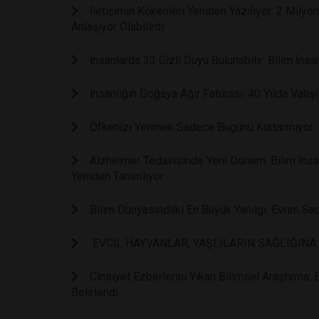
İletişimin Kökenleri Yeniden Yazılıyor: 2 Mily
Anlaşıyor Olabilirdi
İnsanlarda 33 Gizli Duyu Bulunabilir: Bilim İnsan
İnsanlığın Doğaya Ağır Faturası: 40 Yılda Vahş
Öfkenizi Yenmek Sadece Bugünü Kurtarmıyor: B
Alzheimer Tedavisinde Yeni Dönem: Bilim İnsanl
Yeniden Tanımlıyor
Bilim Dünyasındaki En Büyük Yanılgı: Evrim Sa
EVCİL HAYVANLAR, YAŞLILARIN SAĞLIĞINA 
Cinsiyet Ezberlerini Yıkan Bilimsel Araştırma:
Belirlendi