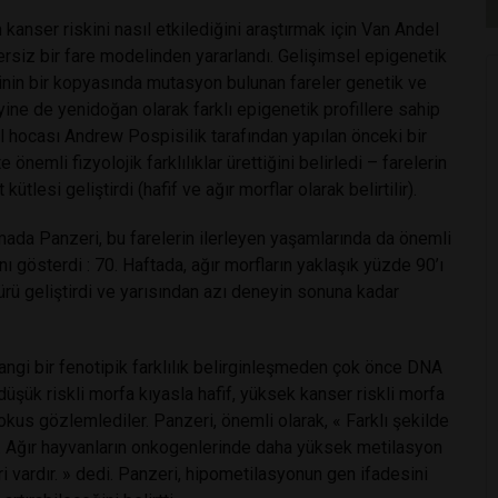
 kanser riskini nasıl etkilediğini araştırmak için Van Andel
ersiz bir fare modelinden yararlandı. Gelişimsel epigenetik
ninin bir kopyasında mutasyon bulunan fareler genetik ve
yine de yenidoğan olarak farklı epigenetik profillere sahip
kıl hocası Andrew Pospisilik tarafından yapılan önceki bir
e önemli fizyolojik farklılıklar ürettiğini belirledi – farelerin
kütlesi geliştirdi (hafif ve ağır morflar olarak belirtilir).
mada Panzeri, bu farelerin ilerleyen yaşamlarında da önemli
ını gösterdi : 70. Haftada, ağır morfların yaklaşık yüzde 90’ı
türü geliştirdi ve yarısından azı deneyin sonuna kadar
hangi bir fenotipik farklılık belirginleşmeden çok önce DNA
, düşük riskli morfa kıyasla hafif, yüksek kanser riskli morfa
okus gözlemlediler. Panzeri, önemli olarak, « Farklı şekilde
r. Ağır hayvanların onkogenlerinde daha yüksek metilasyon
ri vardır. » dedi. Panzeri, hipometilasyonun gen ifadesini