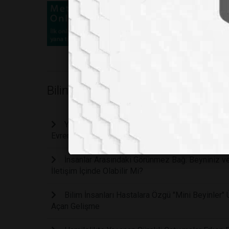
Bilim
Yılan Sokmalarında Ölüm Riskini Bitirecek Devri
Evrensel Panzehir Üretildi
İnsanlar Arasındaki Görünmez Bağ: Beyniniz ve
İletişim İçinde Olabilir Mi?
Bilim İnsanları Hastalara Özgü "Mini Beyinler"
Açan Gelişme