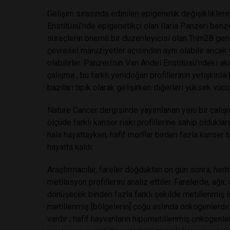
Gelişim sırasında edinilen epigenetik değişikliklerin
Enstitüsü’nde epigenetikçi olan Ilaria Panzeri benz
süreçlerin önemli bir düzenleyicisi olan Trim28 ge
çevresel maruziyetler açısından aynı olabilir ancak 
olabilirler. Panzeri’nin Van Andel Enstitüsü’ndeki a
çalışma , bu farklı yenidoğan profillerinin yetişkinlikt
bazıları tipik olarak gelişirken diğerleri yüksek vücut 
Nature Cancer dergisinde yayımlanan yeni bir çalış
ölçüde farklı kanser riski profillerine sahip olduklar
hala hayattayken, hafif morflar birden fazla kanser 
hayatta kaldı.
Araştırmacılar, fareler doğduktan on gün sonra, her
metilasyon profillerini analiz ettiler. Farelerde, ağır
dönüşecek binden fazla farklı şekilde metillenmiş l
metillenmiş [bölgelerin] çoğu aslında onkogenlerdi
vardır ; hafif hayvanların hipometillenmiş onkogenle