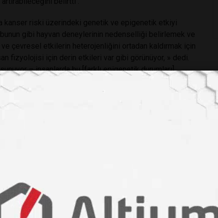
rtırabileceğini belirtti .
a kanser riski üzerindeki genetik ve epigenetik etkiyi
bunun gibi hayvan deneylerinin nedenselliği belirlemek ve
ve çevresel etkilerin heterojenliğini ortadan kaldırmak için
n fizyolojisi için derin etkileri var gibi görünüyor, » dedi.
unuyor – insanlarda bu [farklı epigenetik durumları]
azaltamayacağımızı görmek. »
me-cancer-risk-determined-before-birth-72778
klikler
#trim28 geni
#dna metilasyonu
#genetik mutasyonlar