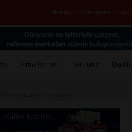
ar ve Sağlık Gazetes
Hakkımızda
|
Advertisement
|
Künye
tör
Firma Rehberi
Seri İlanlar
English 
Riski Artık Doğumdan Önce Belirleniyor