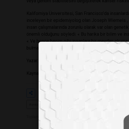
veya genom stabilitesini değiştirerek kanser riskini a
Kaliforniya Üniversitesi, San Francisco’da insanlard
inceleyen bir epidemiyolog olan Joseph Wiemels , 
insan çalışmalarında zorunlu olarak var olan genetik 
önemli olduğunu söyledi. « Bu harika bir bilim ve insa
« Ve bence benim gibi insanlara bir meydan okuma s
bulmak ve bunları etkileyip kanser riskini azaltıp 
Yazar: Bassma Bouanani
Kaynakça:
https://www.the-scientist.com/is-lifeti
Etiketler
#kanser riski
#epigenetik değişi
#onkogenler
Toplam Görüntülenme 1628