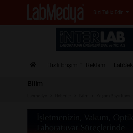
Labmedya - Laboratuv
Bizi Takip Edin
Hızlı Erişim
Reklam
LabSek
Bilim
Labmedya
Haberler
Bilim
Yaşam Boyu Kanser 