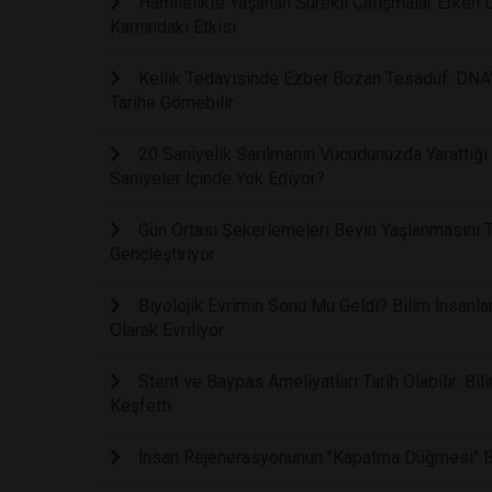
Hamilelikte Yaşanan Sürekli Çatışmalar Erken 
Karnındaki Etkisi
Kellik Tedavisinde Ezber Bozan Tesadüf: DNA'
Tarihe Gömebilir
20 Saniyelik Sarılmanın Vücudunuzda Yarattığ
Saniyeler İçinde Yok Ediyor?
Gün Ortası Şekerlemeleri Beyin Yaşlanmasını T
Gençleştiriyor
Biyolojik Evrimin Sonu Mu Geldi? Bilim İnsanla
Olarak Evriliyor
Stent ve Baypas Ameliyatları Tarih Olabilir: Bi
Keşfetti
İnsan Rejenerasyonunun "Kapatma Düğmesi" Bu