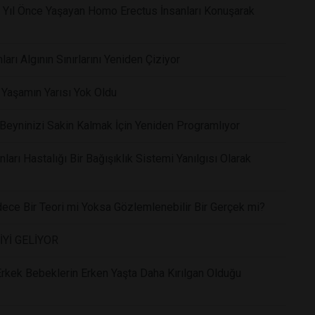
on Yıl Önce Yaşayan Homo Erectus İnsanları Konuşarak
ları Algının Sınırlarını Yeniden Çiziyor
i Yaşamın Yarısı Yok Oldu
eyninizi Sakin Kalmak İçin Yeniden Programlıyor
arı Hastalığı Bir Bağışıklık Sistemi Yanılgısı Olarak
dece Bir Teori mi Yoksa Gözlemlenebilir Bir Gerçek mi?
İYİ GELİYOR
 Erkek Bebeklerin Erken Yaşta Daha Kırılgan Olduğu