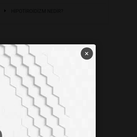
HİPOTİROİDİZM NEDİR?
×