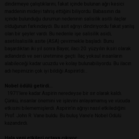
dindirmeye çalıştıklarını, fakat içinde bulunan ağrı kesici
maddenin mideyi tahriş ettiğini biliyordu. Babasının da
içinde bulunduğu durumun nedeninin salisilik asitli ilaçlar
olduğunun farkındaydı. Bu asit ağrıyı dindiriyordu fakat yanlış
olan bir şeyler vardı. Bu nedenle işe salisilik asidi,
asetilsalisilik asite (ASA) çevirmekle başladı. Bunu
başardıktan iki yıl sonra Bayer, ilacı 20. yüzyılın iksiri olarak
adlandırdı ve seri üretimine geçti. İlaç yoksul insanların
alabileceği kadar ucuzdu ve kolay bulunabiliyordu. Bu ilacın
adı hepimizin çok iyi bildiği Aspirin’di…
Nobel ödülü getirdi…
1971’lere kadar Aspirin neredeyse bir sır olarak kaldı.
Çünkü, insanlar önemini ve işlevini anlayamamış ve vücuda
etkisini bilememişlerdi. Aspirin’in ağrıyı nasıl etkilediğini
Prof. John R. Vane buldu. Bu buluş Vane’e Nobel Ödülü
kazandırdı.
Hala yeni etkileri ortaya çıkıyor