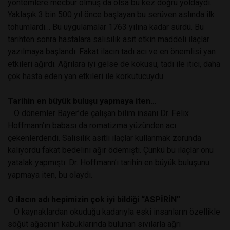
yöntemlere mecbur olmuş da olsa bu kez doğru yoldaydı.
Yaklaşık 3 bin 500 yıl önce başlayan bu serüven aslında ilk
tohumlardı… Bu uygulamalar 1763 yılına kadar sürdü. Bu
tarihten sonra hastalara salisilik asit etkin maddeli ilaçlar
yazılmaya başlandı. Fakat ilacın tadı acı ve en önemlisi yan
etkileri ağırdı. Ağrılara iyi gelse de kokusu, tadı ile itici, daha
çok hasta eden yan etkileri ile korkutucuydu.
Tarihin en büyük buluşu yapmaya iten…
O dönemler Bayer’de çalışan bilim insanı Dr. Felix
Hoffmann’ın babası da romatizma yüzünden acı
çekenlerdendi. Salisilik asitli ilaçlar kullanmak zorunda
kalıyordu fakat bedelini ağır ödemişti. Çünkü bu ilaçlar onu
yatalak yapmıştı. Dr. Hoffmann’ı tarihin en büyük buluşunu
yapmaya iten, bu olaydı.
O ilacın adı hepimizin çok iyi bildiği “ASPİRİN”
O kaynaklardan okuduğu kadarıyla eski insanların özellikle
söğüt ağacının kabuklarında bulunan sıvılarla ağrı