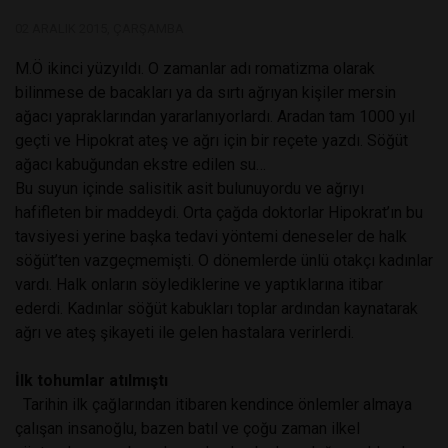
02 ARALIK 2015, ÇARŞAMBA
M.Ö ikinci yüzyıldı. O zamanlar adı romatizma olarak
bilinmese de bacakları ya da sırtı ağrıyan kişiler mersin
ağacı yapraklarından yararlanıyorlardı. Aradan tam 1000 yıl
geçti ve Hipokrat ateş ve ağrı için bir reçete yazdı. Söğüt
ağacı kabuğundan ekstre edilen su…
Bu suyun içinde salisitik asit bulunuyordu ve ağrıyı
hafifleten bir maddeydi. Orta çağda doktorlar Hipokrat’ın bu
tavsiyesi yerine başka tedavi yöntemi deneseler de halk
söğüt’ten vazgeçmemişti. O dönemlerde ünlü otakçı kadınlar
vardı. Halk onların söylediklerine ve yaptıklarına itibar
ederdi. Kadınlar söğüt kabukları toplar ardından kaynatarak
ağrı ve ateş şikayeti ile gelen hastalara verirlerdi.
İlk tohumlar atılmıştı
Tarihin ilk çağlarından itibaren kendince önlemler almaya
çalışan insanoğlu, bazen batıl ve çoğu zaman ilkel