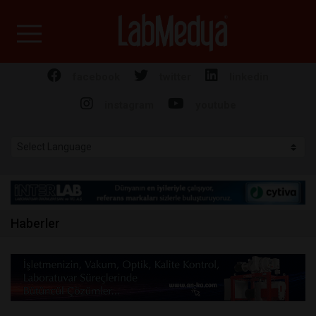
Labmedya - Laboratuv
facebook
twitter
linkedin
instagram
youtube
Haberler