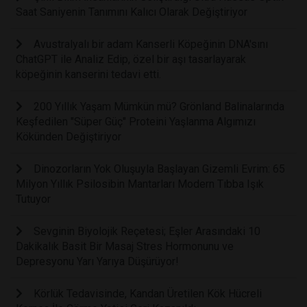
Saat Saniyenin Tanımını Kalıcı Olarak Değiştiriyor
Avustralyalı bir adam Kanserli Köpeğinin DNA'sını
ChatGPT ile Analiz Edip, özel bir aşı tasarlayarak
köpeğinin kanserini tedavi etti.
200 Yıllık Yaşam Mümkün mü? Grönland Balinalarında
Keşfedilen "Süper Güç" Proteini Yaşlanma Algımızı
Kökünden Değiştiriyor
Dinozorların Yok Oluşuyla Başlayan Gizemli Evrim: 65
Milyon Yıllık Psilosibin Mantarları Modern Tıbba Işık
Tutuyor
Sevginin Biyolojik Reçetesi; Eşler Arasındaki 10
Dakikalık Basit Bir Masaj Stres Hormonunu ve
Depresyonu Yarı Yarıya Düşürüyor!
Körlük Tedavisinde, Kandan Üretilen Kök Hücreli