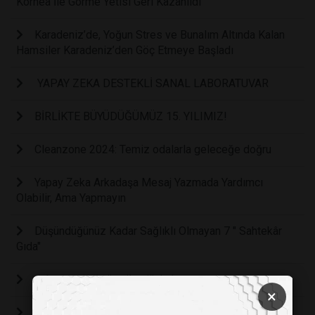
Kornea İle Görme Yetisi Geri Kazanıldı
Karadeniz’de, Yoğun Stres ve Bunalım Altında Kalan
Hamsiler Karadeniz’den Göç Etmeye Başladı
YAPAY ZEKA DESTEKLİ SANAL LABORATUVAR
BİRLİKTE BÜYÜDÜĞÜMÜZ 15. YILIMIZ!
Cleanzone 2024: Temiz odalarla geleceğe doğru
Yapay Zeka Arkadaşa Mesaj Yazmada Yardımcı
Olabilir, Ama Yapmayın
Düşündüğünüz Kadar Sağlıklı Olmayan 7 " Sahtekâr
Gıda"
Laboratuvarda üretilen ilk kahve
×
Aç Mıyım Yoksa Sıkıldım Mı?