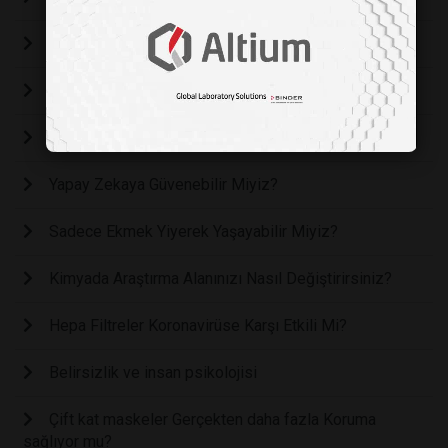
3.4 Milyar Dozun Ardından Covid-19 Aşıları
Ay’ı Dünya’nın Oksijeni Mi Paslandırdı?
Lazerlerle Laboratuvarda Üretilen Antimadde
Yapay Zekaya Güvenebilir Miyiz?
Sadece Ekmek Yiyerek Yaşayabilir Miyiz?
Kimyada Araştırma Alanınızı Nasıl Değiştirirsiniz?
Hepa Filtreler Koronavirüse Karşı Etkili Mi?
Belirsizlik ve insan psikolojisi
Çift kat maskeler Gerçekten daha fazla Koruma
sağlıyor mu?