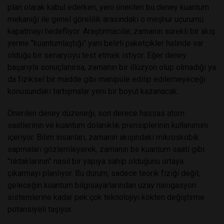
plan olarak kabul ederken, yeni önerilen bu deney kuantum
mekaniği ile genel görelilik arasındaki o meşhur uçurumu
kapatmayı hedefliyor. Araştırmacılar, zamanın sürekli bir akış
yerine "kuantumlaştığı" yani belirli paketçikler halinde var
olduğu bir senaryoyu test etmek istiyor. Eğer deney
başarıyla sonuçlanırsa, zamanın bir illüzyon olup olmadığı ya
da fiziksel bir madde gibi manipüle edilip edilemeyeceği
konusundaki tartışmalar yeni bir boyut kazanacak.
Önerilen deney düzeneği, son derece hassas atom
saatlerinin ve kuantum dolanıklık prensiplerinin kullanımını
içeriyor. Bilim insanları, zamanın akışındaki mikroskobik
sapmaları gözlemleyerek, zamanın bir kuantum saati gibi
"tiktaklarının" nasıl bir yapıya sahip olduğunu ortaya
çıkarmayı planlıyor. Bu durum, sadece teorik fiziği değil,
geleceğin kuantum bilgisayarlarından uzay navigasyon
sistemlerine kadar pek çok teknolojiyi kökten değiştirme
potansiyeli taşıyor.