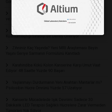
Görünmez Ağı Keşfedildi
Kalbin Gizli Zekası: Nörolojik Bir Merkez Olarak Kalp
ve Beyin Arasındaki Görünmez Bağ
Zamanın Kırılma Noktası: Fizikçiler Zamanın
Kuantumlaştığı Sıradışı Bir Deney Öneriyor
Zihniniz Kaç Yaşında? Yeni MRI Araştırması Beyin
Yaşını Geriye Sarmanın Formülünü Kanıtladı
Karahindiba Kökü Kolon Kanserine Karşı Umut Vaat
Ediyor: 48 Saatte Yüzde 90 Başarı
Yaşlanmayı Durdurmanın Yeni Anahtarı Mantarlar mı?
Psilosibin Hücre Ömrünü Yüzde 57 Uzatıyor
Kanserle Mücadelede Işık Devrimi: Sadece 30
Dakikalık LED Terapisi Sağlıklı Hücrelere Zarar Vermeden
Tümörleri Yok Ediyor