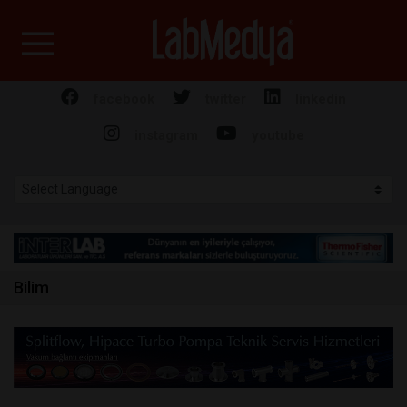
Labmedya - Laboratuv
facebook
twitter
linkedin
instagram
youtube
Bilim