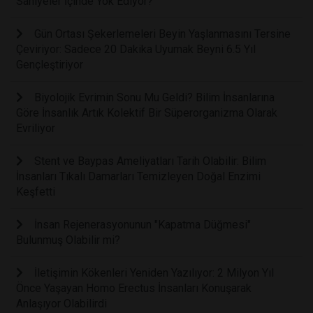
Saniyeler İçinde Yok Ediyor?
Gün Ortası Şekerlemeleri Beyin Yaşlanmasını Tersine
Çeviriyor: Sadece 20 Dakika Uyumak Beyni 6.5 Yıl
Gençleştiriyor
Biyolojik Evrimin Sonu Mu Geldi? Bilim İnsanlarına
Göre İnsanlık Artık Kolektif Bir Süperorganizma Olarak
Evriliyor
Stent ve Baypas Ameliyatları Tarih Olabilir: Bilim
İnsanları Tıkalı Damarları Temizleyen Doğal Enzimi
Keşfetti
İnsan Rejenerasyonunun "Kapatma Düğmesi"
Bulunmuş Olabilir mi?
İletişimin Kökenleri Yeniden Yazılıyor: 2 Milyon Yıl
Önce Yaşayan Homo Erectus İnsanları Konuşarak
Anlaşıyor Olabilirdi