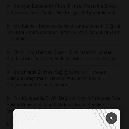
Cinsiyet Ezberlerini Yıkan Bilimsel Araştırma: Erkek
Bebeklerin Erken Yaşta Daha Kırılgan Olduğu Belirlendi
Cilt Kanseri Tedavisinde Ameliyatsız Dönem: Sağlıklı
Dokulara Zarar Vermeden Tümörleri Yok Eden Akıllı Yama
Geliştirildi
Bilim Kurgu Gerçek Oluyor: Bilim İnsanları Kanseri
Kendi İçinden Yok Eden Akıllı Bir Bakteri Ordusu Geliştirdi
Çocuklarda Zihinsel Sağlığın Anahtarı Hareket:
Bilimsel Araştırmalar Fiziksel Aktivitenin Beyin
Gelişimindeki Rolünü Kanıtladı
Diş Koltuğunda Büyük Değişim: Koyun Yününden Elde
Edilen Mucize Protein Diş Etlerini Kendi Kendine
Onaracak
×
Hücresel İletişimde Işık Devrimi: Mitokondrilerin