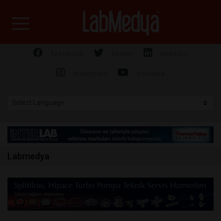
Labmedya - Laboratuv
facebook
twitter
linkedin
instagram
youtube
Labmedya