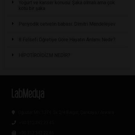
Yoğurt ve kanser konusu: Şaka olmalı ama çok
kötü bir şaka
Periyodik cetvelin babası: Dimitri Mendeleyev
8 Felsefi Öğretiye Göre Hayatın Anlamı Nedir?
HİPOTİROİDİZM NEDİR?
Oğuzlar Mh. 1374. Sk 2/4 Balgat, Çankaya / Ankara
+90 312 342 22 45
+90 312 342 22 46