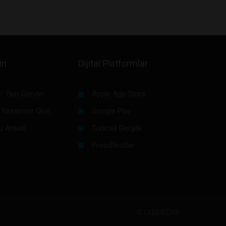
in
Dijital Platformlar
/ Yazı Gönder
Apple App Store
 Yazarımız Olun
Google Play
u Anketi
Turkcell Dergilik
PressReader
©
LABMEDYA