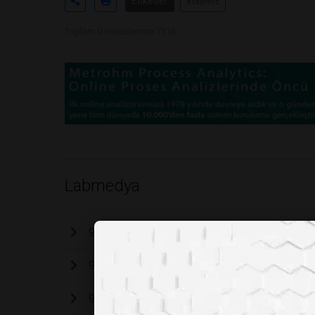
Etiketler
#sayımız
Toplam Görüntülenme 7316
Labmedya
96. Sayımız
95. Sayımız
94. Sayımız