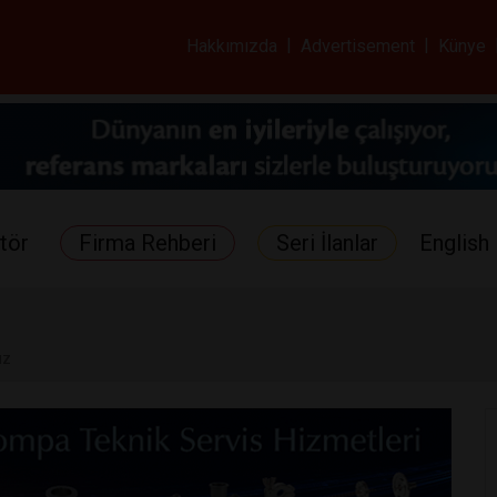
ar ve Sağlık Gazetes
Hakkımızda
|
Advertisement
|
Künye
tör
Firma Rehberi
Seri İlanlar
English 
ız