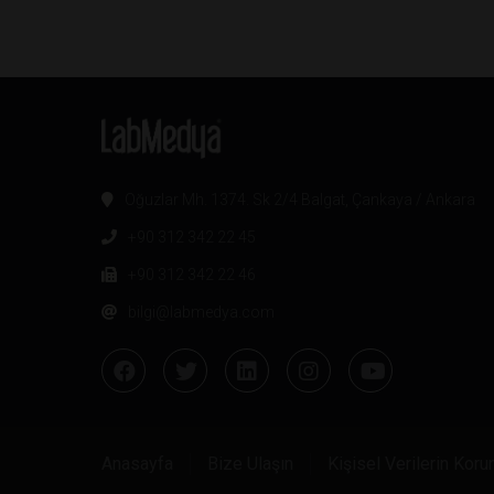
Oğuzlar Mh. 1374. Sk 2/4 Balgat, Çankaya / Ankara
+90 312 342 22 45
+90 312 342 22 46
bilgi@labmedya.com
Anasayfa
Bize Ulaşın
Kişisel Verilerin Kor