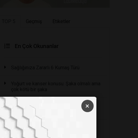
TOP 5
Geçmiş
Etiketler
En Çok Okunanlar
Sağlığınıza Zararlı 6 Kumaş Türü
Yoğurt ve kanser konusu: Şaka olmalı ama
çok kötü bir şaka
×
Periyodik cetvelin babası: Dimitri
Mendeleyev
8 Felsefi Öğretiye Göre Hayatın Anlamı
Nedir?