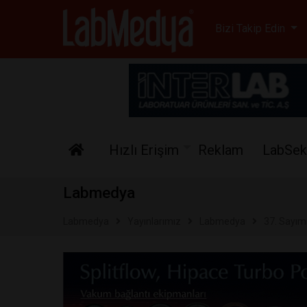
Labmedya - Laboratuv
Bizi Takip Edin
Hızlı Erişim
Reklam
LabSek
Labmedya
Labmedya
Yayınlarımız
Labmedya
37. Sayım