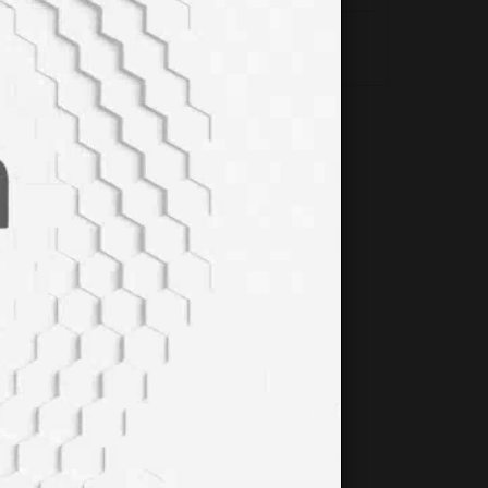
HİPOTİROİDİZM NEDİR?