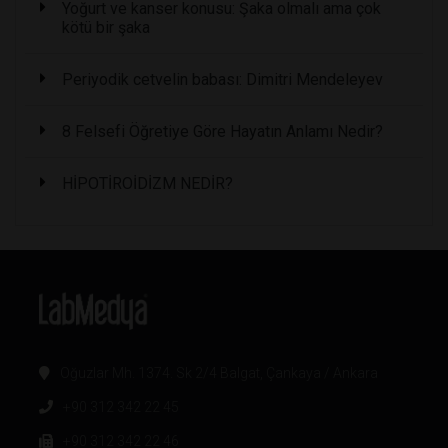
Yoğurt ve kanser konusu: Şaka olmalı ama çok
kötü bir şaka
Periyodik cetvelin babası: Dimitri Mendeleyev
8 Felsefi Öğretiye Göre Hayatın Anlamı Nedir?
HİPOTİROİDİZM NEDİR?
Oğuzlar Mh. 1374. Sk 2/4 Balgat, Çankaya / Ankara
+90 312 342 22 45
+90 312 342 22 46