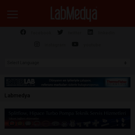
Labmedya - Laboratuv
facebook
twitter
linkedin
instagram
youtube
Labmedya