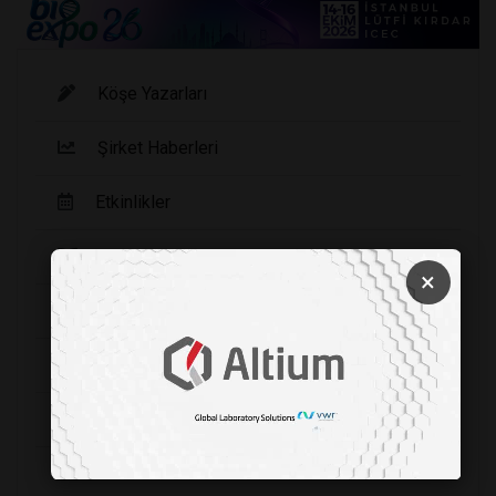
Köşe Yazarları
Şirket Haberleri
Etkinlikler
Yayınlarımız
×
Haberler
Fırsat Ürünleri
Sizden Gelenler
Video Galeri