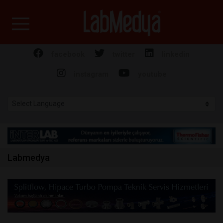
Labmedya - Laboratuv
facebook
twitter
linkedin
instagram
youtube
Labmedya