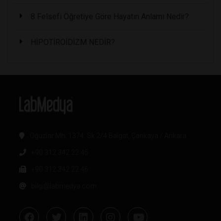
8 Felsefi Öğretiye Göre Hayatın Anlamı Nedir?
HİPOTİROİDİZM NEDİR?
Oğuzlar Mh. 1374. Sk 2/4 Balgat, Çankaya / Ankara
+90 312 342 22 45
+90 312 342 22 46
bilgi@labmedya.com