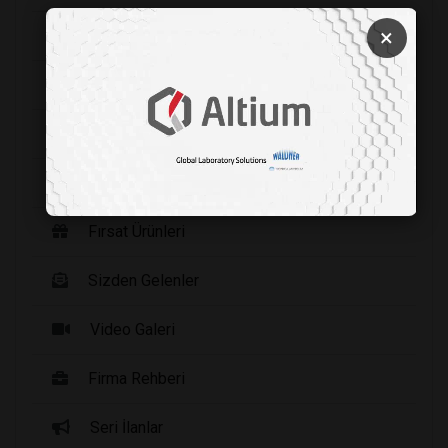
×
Şirket Haberleri
Etkinlikler
Yayınlarımız
Haberler
Fırsat Ürünleri
Sizden Gelenler
Video Galeri
Firma Rehberi
Seri İlanlar