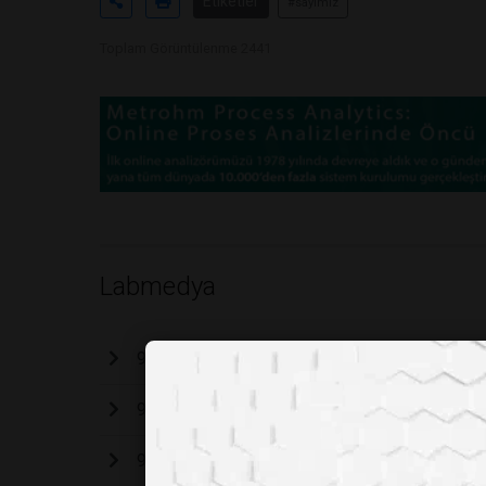
Etiketler
#sayımız
Toplam Görüntülenme 2441
Labmedya
96. Sayımız
95. Sayımız
94. Sayımız