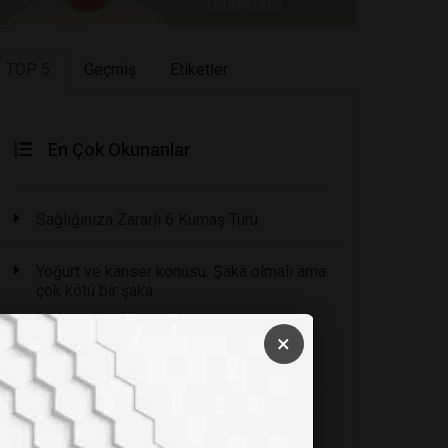
TOP 5
Geçmiş
Etiketler
En Çok Okunanlar
Sağlığınıza Zararlı 6 Kumaş Türü
Yoğurt ve kanser konusu: Şaka olmalı ama
çok kötü bir şaka
×
Periyodik cetvelin babası: Dimitri
Mendeleyev
8 Felsefi Öğretiye Göre Hayatın Anlamı
Nedir?