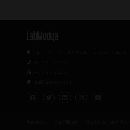
Oğuzlar Mh. 1374. Sk 2/4 Balgat, Çankaya / Ankara
+90 312 342 22 45
+90 312 342 22 46
bilgi@labmedya.com
Anasayfa
Bize Ulaşın
Kişisel Verilerin Kor