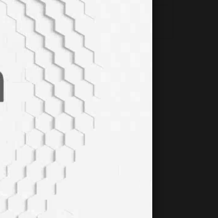
HİPOTİROİDİZM NEDİR?