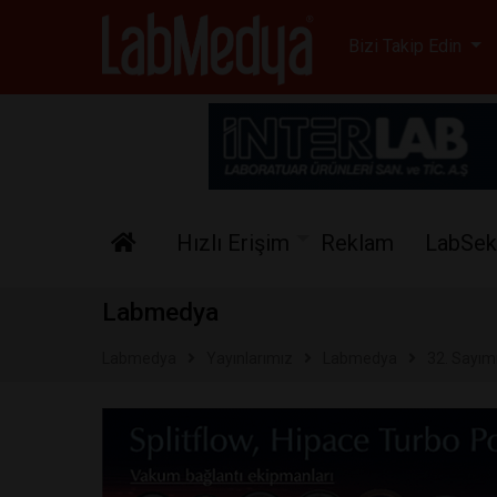
Labmedya - Laboratuv
Bizi Takip Edin
Hızlı Erişim
Reklam
LabSek
Labmedya
Labmedya
Yayınlarımız
Labmedya
32. Sayım