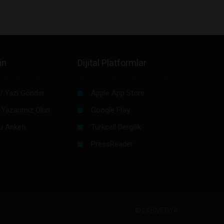
in
Dijital Platformlar
/ Yazı Gönder
Apple App Store
 Yazarımız Olun
Google Play
u Anketi
Turkcell Dergilik
PressReader
©
LABMEDYA