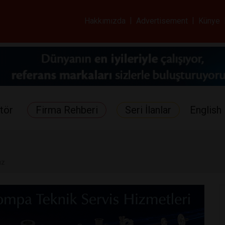
ar ve Sağlık Gazetes
Hakkımızda
|
Advertisement
|
Künye
tör
Firma Rehberi
Seri İlanlar
English 
ız