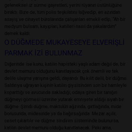
geleneksel iz sürme gayretleri, yerini rüyanın üstünlüğüne
bıraktı. Bize de, tüm polis teşkilatını lağvedip, en azından
asayiş ve cinayet bürolarında çalışanları emekli edip, “Ah bir
medyum bulsam, kayıpları, katilleri nasıl da yakalardım”
demek kaldı.
O DÜĞMEDE MUKAYESEYE ELVERİŞLİ
PARMAK İZİ BULUNMAZ
Diğerinde ise konu, katilin hapisteki yaşlı adam değil de, bir
devlet memuru olduğunu kanıtlayacak çok önemli ve tek
delile ulaşma yarışına geldi, dayandı. Bu kilit delil, bir düğme.
Saldırıya uğrayan kişinin katilin giysisinden son bir hamleyle
koparttığı ve avucunda sakladığı, odaya giren bir tanığın
düğmeyi görmesi üzerine yutarak emniyete aldığı siyah bir
düğme. Şimdi düğme, maktulün ağzında, gırtlağında, mide
borusunda, midesinde ya da bağırsağında. Mezar açılır,
ceset çıkartılır ve düğme sindirim sisteminde bulunursa,
katilin devlet memuru olduğu kanıtlanacak. Peki ama,