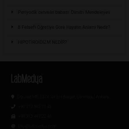
Periyodik cetvelin babası: Dimitri Mendeleyev
8 Felsefi Öğretiye Göre Hayatın Anlamı Nedir?
HİPOTİROİDİZM NEDİR?
Oğuzlar Mh. 1374. Sk 2/4 Balgat, Çankaya / Ankara
+90 312 342 22 45
+90 312 342 22 46
bilgi@labmedya.com