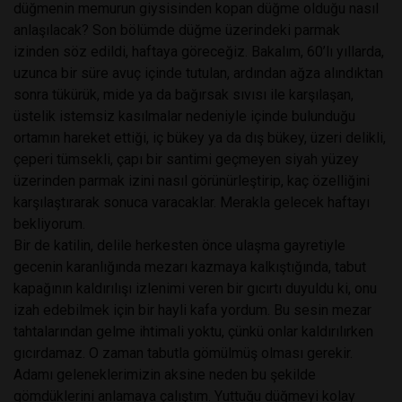
düğmenin memurun giysisinden kopan düğme olduğu nasıl
anlaşılacak? Son bölümde düğme üzerindeki parmak
izinden söz edildi, haftaya göreceğiz. Bakalım, 60’lı yıllarda,
uzunca bir süre avuç içinde tutulan, ardından ağza alındıktan
sonra tükürük, mide ya da bağırsak sıvısı ile karşılaşan,
üstelik istemsiz kasılmalar nedeniyle içinde bulunduğu
ortamın hareket ettiği, iç bükey ya da dış bükey, üzeri delikli,
çeperi tümsekli, çapı bir santimi geçmeyen siyah yüzey
üzerinden parmak izini nasıl görünürleştirip, kaç özelliğini
karşılaştırarak sonuca varacaklar. Merakla gelecek haftayı
bekliyorum.
Bir de katilin, delile herkesten önce ulaşma gayretiyle
gecenin karanlığında mezarı kazmaya kalkıştığında, tabut
kapağının kaldırılışı izlenimi veren bir gıcırtı duyuldu ki, onu
izah edebilmek için bir hayli kafa yordum. Bu sesin mezar
tahtalarından gelme ihtimali yoktu, çünkü onlar kaldırılırken
gıcırdamaz. O zaman tabutla gömülmüş olması gerekir.
Adamı geleneklerimizin aksine neden bu şekilde
gömdüklerini anlamaya çalıştım. Yuttuğu düğmeyi kolay