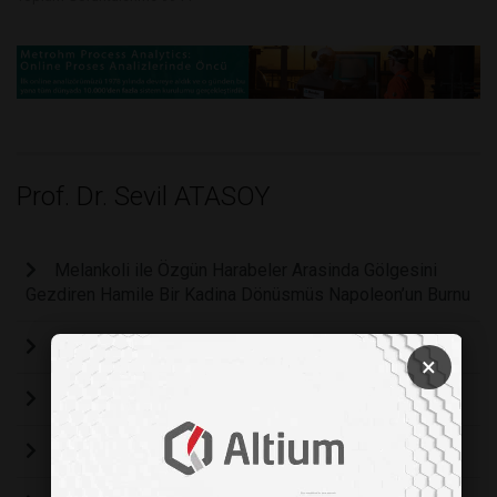
Prof. Dr. Sevil ATASOY
Melankoli ile Özgün Harabeler Arasinda Gölgesini
Gezdiren Hamile Bir Kadina Dönüsmüs Napoleon’un Burnu
Sütçünün Atlari
×
Hayvan Öldüren Insan Öldürür
Bagımlı; Suçlu Mu, Hasta Mı?