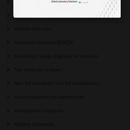
Uyusturucu Kullanımı Neden Artıyor?
Neler oluyor hayatta?
Adaletin yeni yüzü
Rusya’dan sevgilerle:BONZAI
Mezarlıklar, rüyalar, düğmeler ve otopsiler
“Her temas bir iz bırakır”
Beni Siz Gömdünüz Yine Siz Kurtardırdınız
Sosyal medyanın yeni kahramanları
Masumiyetin Piyangosu
Kabahat Dolunayda