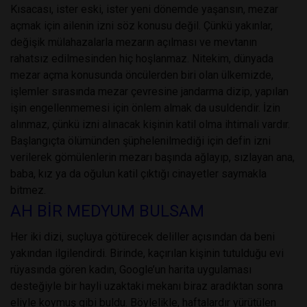
Kısacası, ister eski, ister yeni dönemde yaşansın, mezar
açmak için ailenin izni söz konusu değil. Çünkü yakınlar,
değişik mülahazalarla mezarın açılması ve mevtanın
rahatsız edilmesinden hiç hoşlanmaz. Nitekim, dünyada
mezar açma konusunda öncülerden biri olan ülkemizde,
işlemler sırasında mezar çevresine jandarma dizip, yapılan
işin engellenmemesi için önlem almak da usuldendir. İzin
alınmaz, çünkü izni alınacak kişinin katil olma ihtimali vardır.
Başlangıçta ölümünden şüphelenilmediği için defin izni
verilerek gömülenlerin mezarı başında ağlayıp, sızlayan ana,
baba, kız ya da oğulun katil çıktığı cinayetler saymakla
bitmez.
AH BİR MEDYUM BULSAM
Her iki dizi, suçluya götürecek deliller açısından da beni
yakından ilgilendirdi. Birinde, kaçırılan kişinin tutulduğu evi
rüyasında gören kadın, Google’un harita uygulaması
desteğiyle bir hayli uzaktaki mekanı biraz aradıktan sonra
eliyle koymuş gibi buldu. Böylelikle, haftalardır yürütülen