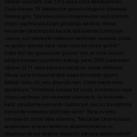
itibaren yürürlükte olan 1412 sayılı Ceza Muhakemeleri
Usulü Kanunu 79. Maddesinin geçerli olduğu bir dönemde.
Kanuna göre, “Gömülen ölünün muayenesine veya üzerinde
otopsi yapılmasına lüzum görüldüğü takdirde, ölünün
mezardan çıkarılmasına hazırlık tahkikatında Cumhuriyet
savcısı, son tahkikatta mahkeme tarafından müsaade olunur
ve gerekli işlemler karar veren mercice yerine getirilir.”
Diğer dizi ise, günümüzde geçiyor. Yani, az önce sözünü
ettiğim kanunun yürürlükten kalktığı, yerini 2005 baharından
itibaren 5271 sayılı kanuna bıraktığı bir zaman diliminde.
Mezar açma konusunda artık başka bir madde geçerli.
Madde farklı, dili yeni, ama ruhu aynı. Çünkü mantık bunu
gerektiriyor. “Gömülmüş bulunan bir ceset, incelenmesi veya
otopsi yapılması için mezardan çıkarılabilir. Bu husustaki
karar, soruşturma evresinde Cumhuriyet savcısı, kovuşturma
evresinde mahkeme tarafından verilir.” Buna, evvelce
olmayan bir cümle daha eklenmiş, “Mezardan çıkarma kararı,
araştırmanın amacını tehlikeye düşürmeyecekse ve
ulaşılması da zor değilse ölünün bir yakınına derhâl bildirilir”.