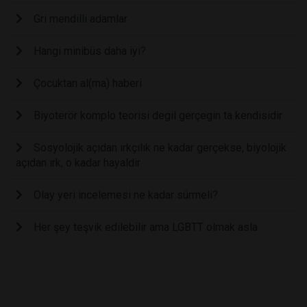
Gri mendilli adamlar
Hangi minibüs daha iyi?
Çocuktan al(ma) haberi
Biyoterör komplo teorisi degil gerçegin ta kendisidir
Sosyolojik açıdan ırkçılık ne kadar gerçekse, biyolojik
açıdan ırk, o kadar hayaldir
Olay yeri incelemesi ne kadar sürmeli?
Her şey teşvik edilebilir ama LGBTT olmak asla