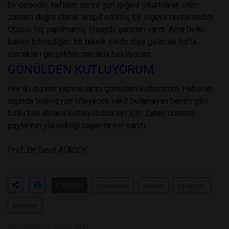
bir cesedin, haftalar sonra gün ışığına çıkartılarak ölüm
zamanı doğru olarak tespit edilmiş bir olguya rastlamadım.
Otopsi hiç yapılmamış olsaydı, şansları vardı. Ama belki
benim bilmediğim bir teknik vardır diye gelecek hafta
olacakları gerçekten merakla bekliyorum.
GÖNÜLDEN KUTLUYORUM
Her iki dizinin yapımcılarını gönülden kutluyorum. Haberler
dışında televizyon izleyecek vakit bulamayan benim gibi
birini bile ekrana kilitleyebildikleri için. Zaten izlenme
paylarının yüksekliği başarılarının kanıtı.
Prof. Dr. Sevil ATASOY
Etiketler
#mezarlıklar
#rüyalar
#düğmeler
#otopsiler
Toplam Görüntülenme 9944