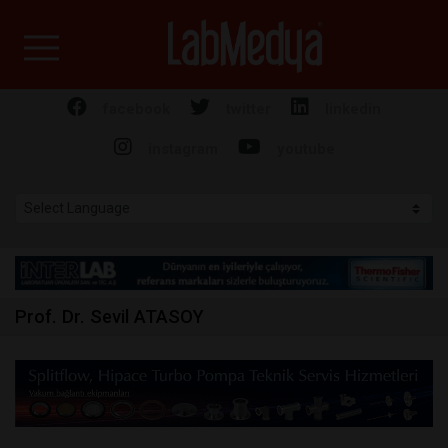
Labmedya - Laboratuv
facebook
twitter
linkedin
instagram
youtube
Prof. Dr. Sevil ATASOY