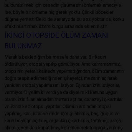
buldurabilmek için cesedin çürümesini önlemek amacıyla
ise, böyle bir önleme hiç gerek yoktu. Çünkü böcekler
düğme yemez. Belki de senaryoda bu ses yoktur da, korku
efektini artırmak üzere kurgu sırasında eklenmiştir.
İKİNCİ OTOPSİDE ÖLÜM ZAMANI
BULUNMAZ
Merakla beklediğim bir mesele daha var. Bir kadın
öldürülüyor, otopsi yapılıp gömülüyor. Ama kahramanımız,
otopsinin yeterli kalitede yapılmadığından, ölüm zamanının
doğru tespit edilmediğinden şikayetçi, mezarın açılarak
yeniden otopsi yapılmasını istiyor. Eşinden izin istiyorlar,
vermiyor. Diyelim ki verdi ya da diyelim ki kanuna uygun
olarak izin filan almadan mezarı açtılar, cenazeyi çıkarttılar
ve ikinci kez otopsi yaptılar. Ölümün ardından otopsi
yapılmış, kan, idrar ve mide içeriği alınmış, baş, göğüs ve
karın boşluğu açılmış, organları çıkartılmış, tartılmış, parça
alınmış, yeniden kapatılmış, kefenlenerek toprağa verilmiş