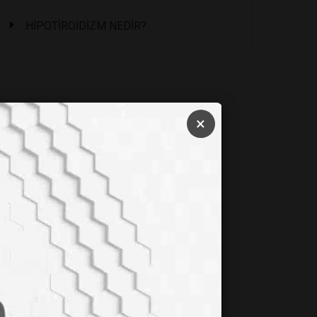
HİPOTİROİDİZM NEDİR?
×