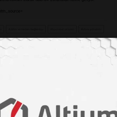
?utm_source=
mi
#zihin ve beden bağlantısı
#hücresel onarım
#stres yönetimi