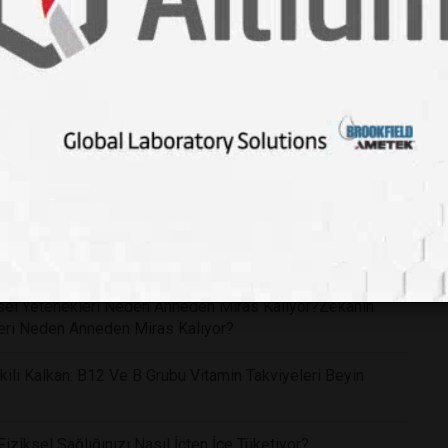
f: Doğal Mantar Bileşeni Psilosibin Klinik Tedavide
ce Tespit Edebilen Yeni Sensör Teknolojisi Tıp
'te Bir Hastanın Kendi İnsülinini Üretmesi Tıp Dünyasında
me Kaybını Geri Çevirecek Devrim Niteliğinde Bir Göz
işsel Yetenekleri Neden Anneden Miras Kalıyor?Zekanın
kleri Neden Anneden Miras Kalıyor?
li Kalkan: B12 Ve B Grubu Vitamin Takviyeleri Beyin
ziksel Sağlığınızı Nasıl İçten İçe Tüketiyor?