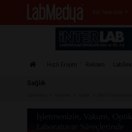
Labmedya - Laboratuv
Bizi Takip Edin
Hızlı Erişim
Reklam
LabSek
Sağlık
Labmedya
Haberler
Sağlık
Bilim Dünyasından Ç