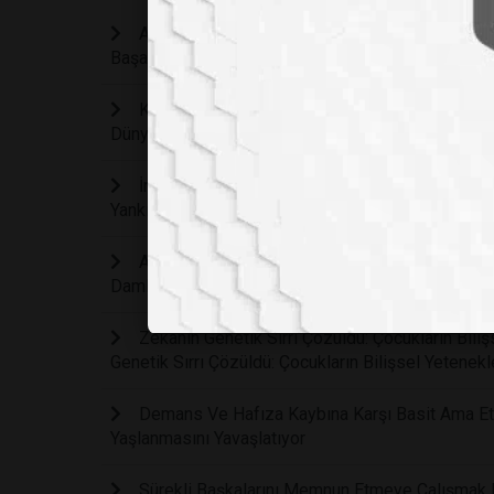
Ağır Depresyona Karşı Devrim Niteliğinde Keşi
Başarıya Ulaştı
Kireçlenmeyi Kalıcı Hasar Oluşmadan Yıllar Ön
Dünyasında Çığır Açıyor
İnsülinsiz Bir Geleceğe Doğru Dev Adım: İsveç
Yankı Uyandırdı
Ameliyatsız Katarakt Tedavisi Mümkün Mü: Gör
Damlası Geliştirildi
Zekanın Genetik Sırrı Çözüldü: Çocukların Bil
Genetik Sırrı Çözüldü: Çocukların Bilişsel Yetene
Demans Ve Hafıza Kaybına Karşı Basit Ama Etki
Yaşlanmasını Yavaşlatıyor
Sürekli Başkalarını Memnun Etmeye Çalışmak Fi