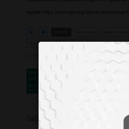
Kayank:
https://www.apa.org/topics/stress/body
Etiketler
#kronik stres
#bağışıklık siste
#psikolojik sağlık
#hormon dengesi
Toplam Görüntülenme 339
Sağlık