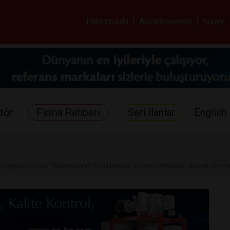
ar ve Sağlık Gazetes
Hakkımızda
|
Advertisement
|
Künye
tör
Firma Rehberi
Seri İlanlar
English 
arpıcı Gerçek: "Hücreleriniz Sizi Dinliyor" Diyen Uzmanlar, Kronik Stresi