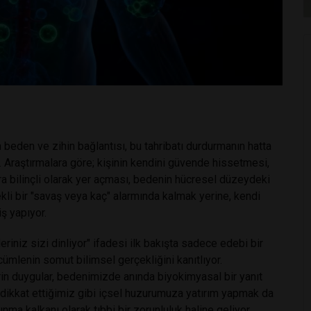
 beden ve zihin bağlantısı, bu tahribatı durdurmanın hatta
Araştırmalara göre; kişinin kendini güvende hissetmesi,
a bilinçli olarak yer açması, bedenin hücresel düzeydeki
ekli bir "savaş veya kaç" alarmında kalmak yerine, kendi
ş yapıyor.
eriniz sizi dinliyor" ifadesi ilk bakışta sadece edebi bir
ümlenin somut bilimsel gerçekliğini kanıtlıyor.
in duygular, bedenimizde anında biyokimyasal bir yanıt
a dikkat ettiğimiz gibi içsel huzurumuza yatırım yapmak da
ma kalkanı olarak tıbbi bir zorunluluk haline geliyor.