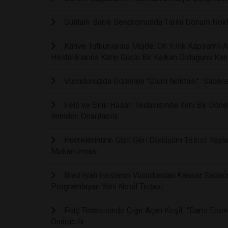
Guillain-Barré Sendromunda Tarihi Dönüm Noktas
Kahve Tutkunlarına Müjde: On Yıllık Kapsamlı 
Hastalıklarına Karşı Güçlü Bir Kalkan Olduğunu Kanı
Vücudunuzda Gizlenen "Ölüm Noktası": Sadece B
Felç ve Sinir Hasarı Tedavisinde Yeni Bir Dönem:
Yeniden Onarılabilir
Hücrelerinizin Gizli Geri Dönüşüm Tesisi: Yaşla
Mekanizması
Brezilyalı Hastanın Vücudundan Kanser Sadece 
Programlayan Yeni Nesil Tedavi
Felç Tedavisinde Çığır Açan Keşif: "Dans Eden
Onarabilir