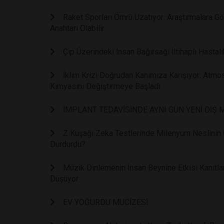
Raket Sporları Ömrü Uzatıyor: Araştırmalara 
Anahtarı Olabilir
Çip Üzerindeki İnsan Bağırsağı İltihaplı Hastalı
İklim Krizi Doğrudan Kanımıza Karışıyor: Atmos
Kimyasını Değiştirmeye Başladı
İMPLANT TEDAVİSİNDE AYNI GÜN YENİ DİŞ
Z Kuşağı Zeka Testlerinde Milenyum Neslinin Ge
Durdurdu?
Müzik Dinlemenin İnsan Beynine Etkisi Kanıtl
Düşüyor
EV YOĞURDU MUCİZESİ