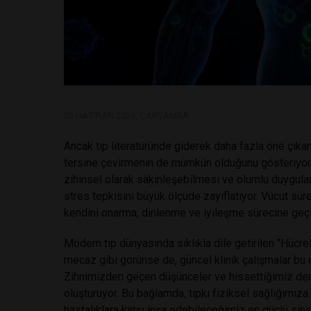
03 HAZIRAN 2026, ÇARŞAMBA
Ancak tıp literatüründe giderek daha fazla öne çıkan
tersine çevirmenin de mümkün olduğunu gösteriyor. 
zihinsel olarak sakinleşebilmesi ve olumlu duygular
stres tepkisini büyük ölçüde zayıflatıyor. Vücut sür
kendini onarma, dinlenme ve iyileşme sürecine geçi
Modern tıp dünyasında sıklıkla dile getirilen "Hücrel
mecaz gibi görünse de, güncel klinik çalışmalar bu c
Zihnimizden geçen düşünceler ve hissettiğimiz der
oluşturuyor. Bu bağlamda, tıpkı fiziksel sağlığımız
hastalıklara karşı inşa edebileceğimiz en güçlü savun