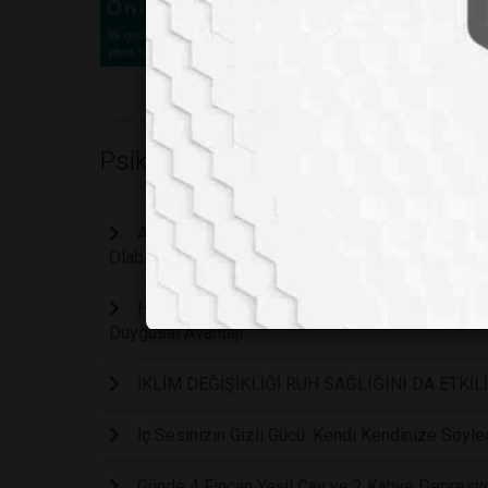
Psikoloji
Açıklanamayan Yorgunluk ve Stresin Gizli Kayn
Olabilir Mi?
Harvard Araştırması Doğruladı: Büyükanne ve B
Duygusal Avantajı
İKLİM DEĞİŞİKLİĞİ RUH SAĞLIĞINI DA ETKİL
İç Sesinizin Gizli Gücü: Kendi Kendinize Söyled
Günde 4 Fincan Yeşil Çay ve 2 Kahve Depresyon