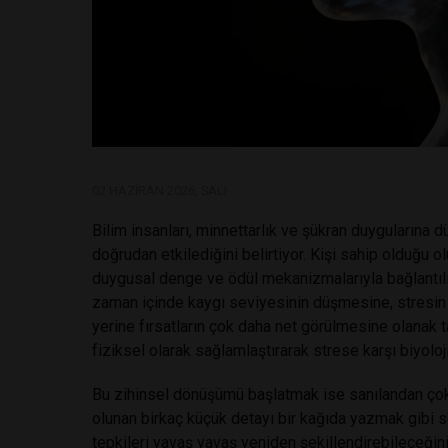
02 HAZIRAN 2026, SALI
Bilim insanları, minnettarlık ve şükran duygularına 
doğrudan etkilediğini belirtiyor. Kişi sahip olduğu 
duygusal denge ve ödül mekanizmalarıyla bağlantılı 
zaman içinde kaygı seviyesinin düşmesine, stresin 
yerine fırsatların çok daha net görülmesine olanak ta
fiziksel olarak sağlamlaştırarak strese karşı biyoloji
Bu zihinsel dönüşümü başlatmak ise sanılandan çok d
olunan birkaç küçük detayı bir kağıda yazmak gibi 
tepkileri yavaş yavaş yeniden şekillendirebileceği