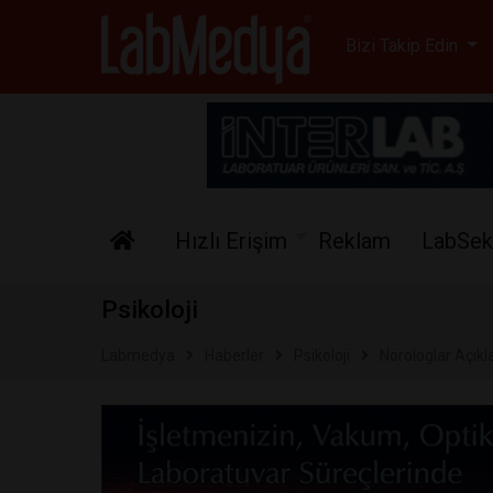
Labmedya - Laboratuv
Bizi Takip Edin
Hızlı Erişim
Reklam
LabSek
Psikoloji
Labmedya
Haberler
Psikoloji
Nörologlar Açıkl