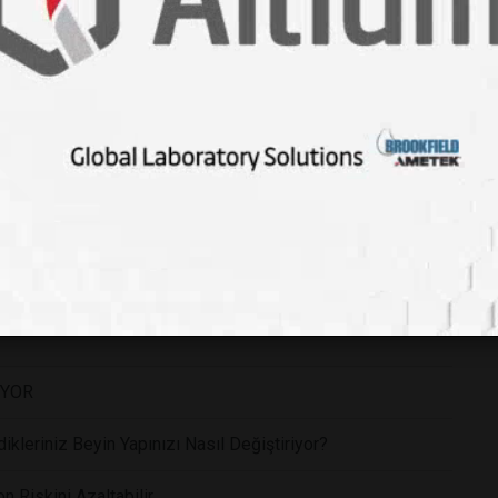
ağı: Bedeniniz Travmaları Kalça Kaslarınızda Hapsediyor
üyükbabasıyla Güçlü Bağları Olan Çocukların Şaşırtıcı
İYOR
ikleriniz Beyin Yapınızı Nasıl Değiştiriyor?
 Riskini Azaltabilir