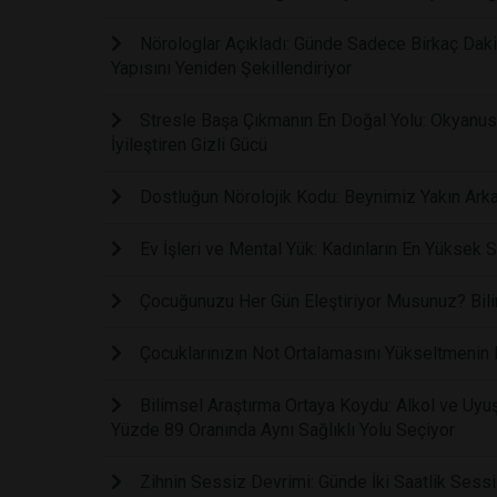
Nörologlar Açıkladı: Günde Sadece Birkaç Dakik
Yapısını Yeniden Şekillendiriyor
Stresle Başa Çıkmanın En Doğal Yolu: Okyanus 
İyileştiren Gizli Gücü
Dostluğun Nörolojik Kodu: Beynimiz Yakın Arka
Ev İşleri ve Mental Yük: Kadınların En Yüksek
Çocuğunuzu Her Gün Eleştiriyor Musunuz? Bilim,
Çocuklarınızın Not Ortalamasını Yükseltmenin E
Bilimsel Araştırma Ortaya Koydu: Alkol ve Uy
Yüzde 89 Oranında Aynı Sağlıklı Yolu Seçiyor
Zihnin Sessiz Devrimi: Günde İki Saatlik Sessi