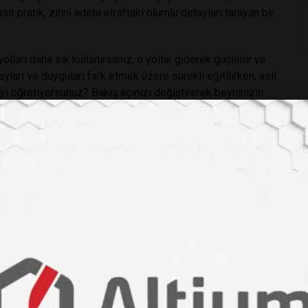
t pratik, zihni adeta etraftaki olumlu detayları tarayan bir
olları daha sık kullanırsanız, o yollar giderek güçlenir ve
layları ve duyguları fark etmek üzere sürekli eğitilirken, asıl
yi öğretiyorsunuz? Bakış açınızı değiştirerek beyninizin
lı bir zihne sahip olmak tamamen sizin elinizde.
/the-oxford-handbook-of-positive-psychology-
ü
#nöroplastisite
#beyin sağlığı
#pozitif psikoloji