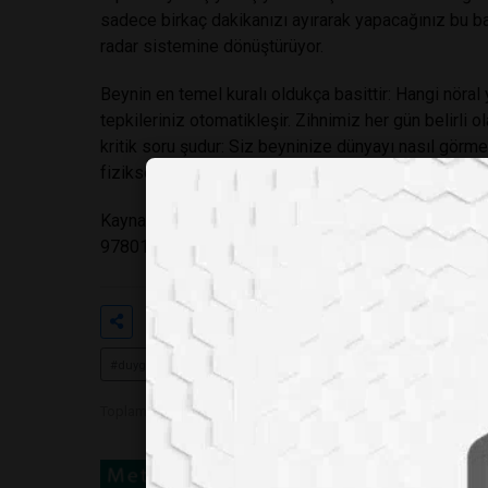
sadece birkaç dakikanızı ayırarak yapacağınız bu basi
radar sistemine dönüştürüyor.
Beynin en temel kuralı oldukça basittir: Hangi nöral y
tepkileriniz otomatikleşir. Zihnimiz her gün belirli o
kritik soru şudur: Siz beyninize dünyayı nasıl görme
fiziksel yapısını lehinize çevirmek ve daha dayanık
Kaynak:
https://global.oup.com/academic/product
9780195187243?cc=tr&lang=en&utm_source=
Etiketler
#minnettarlık
#şükran günlüğ
#duygusal dayanıklılık
#zihinsel iyilik hali
Toplam Görüntülenme 589