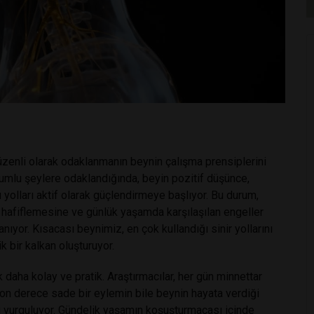
düzenli olarak odaklanmanın beynin çalışma prensiplerini
olumlu şeylere odaklandığında, beyin pozitif düşünce,
yolları aktif olarak güçlendirmeye başlıyor. Bu durum,
hafiflemesine ve günlük yaşamda karşılaşılan engeller
nıyor. Kısacası beynimiz, en çok kullandığı sinir yollarını
k bir kalkan oluşturuyor.
aha kolay ve pratik. Araştırmacılar, her gün minnettar
son derece sade bir eylemin bile beynin hayata verdiği
ni vurguluyor. Gündelik yaşamın koşuşturmacası içinde