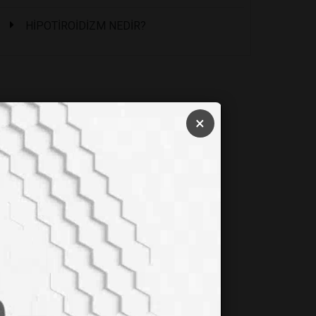
HİPOTİROİDİZM NEDİR?
×