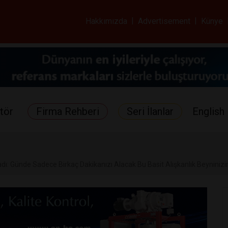
ar ve Sağlık Gazetes
Hakkımızda
|
Advertisement
|
Künye
tör
Firma Rehberi
Seri İlanlar
English 
adı: Günde Sadece Birkaç Dakikanızı Alacak Bu Basit Alışkanlık Beyninizin 