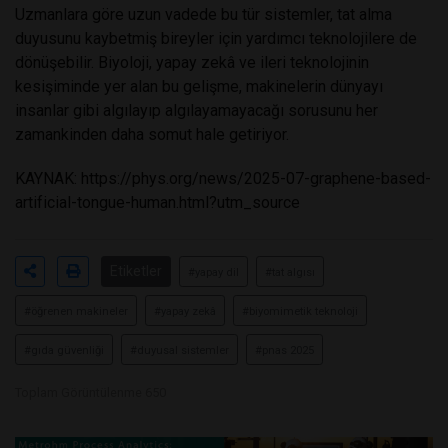
Uzmanlara göre uzun vadede bu tür sistemler, tat alma
duyusunu kaybetmiş bireyler için yardımcı teknolojilere de
dönüşebilir. Biyoloji, yapay zekâ ve ileri teknolojinin
kesişiminde yer alan bu gelişme, makinelerin dünyayı
insanlar gibi algılayıp algılayamayacağı sorusunu her
zamankinden daha somut hale getiriyor.
KAYNAK:
https://phys.org/news/2025-07-graphene-based-
artificial-tongue-human.html?utm_source
Etiketler
#yapay dil
#tat algısı
#öğrenen makineler
#yapay zekâ
#biyomimetik teknoloji
#gıda güvenliği
#duyusal sistemler
#pnas 2025
Toplam Görüntülenme 650