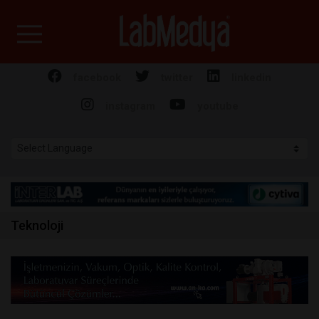
Labmedya - Laboratuv
facebook
twitter
linkedin
instagram
youtube
Teknoloji