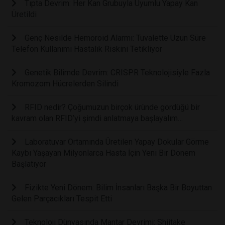
Tıpta Devrim: Her Kan Grubuyla Uyumlu Yapay Kan
Üretildi
Genç Nesilde Hemoroid Alarmı: Tuvalette Uzun Süre
Telefon Kullanımı Hastalık Riskini Tetikliyor
Genetik Bilimde Devrim: CRISPR Teknolojisiyle Fazla
Kromozom Hücrelerden Silindi
RFID nedir? Çoğumuzun birçok üründe gördüğü bir
kavram olan RFID’yi şimdi anlatmaya başlayalım…
Laboratuvar Ortamında Üretilen Yapay Dokular Görme
Kaybı Yaşayan Milyonlarca Hasta İçin Yeni Bir Dönem
Başlatıyor
Fizikte Yeni Dönem: Bilim İnsanları Başka Bir Boyuttan
Gelen Parçacıkları Tespit Etti
Teknoloji Dünyasında Mantar Devrimi: Shiitake