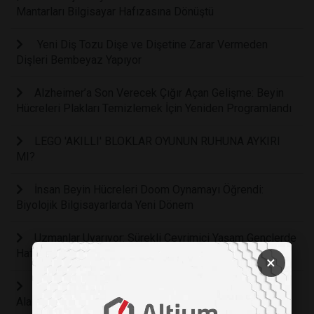
Mantarları Bilgisayar Hafızasına Dönüştü
Yeni Diş Tozu Dişe ve Dişetine Zarar Vermeden
Dişleri Bembeyaz Yapıyor
Alzheimer’a Son Verecek Çığır Açan Gelişme: Beyin
Hücreleri Plakları Temizlemek İçin Yeniden Programlandı
LEGO 'AKILLI' BLOKLAR OYUNUN RUHUNA AYKIRI
MI?
İnsan Beyin Hücreleri Doom Oynamayı Öğrendi:
Biyolojik Bilgisayarlarda Yeni Dönem
Uzmanlar Uyarıyor: Sürekli Çevrimiçi Yaşam Gençlerde
Hafıza, Dikkat ve Derin Düşünmeyi Zayıflatıyor
×
Bilim İnsanları Öğrenen Bir “YAPAY DİL” Geliştirdi: Tat
Alan ve Zamanla Daha İyi Tanıyan Bir Sistem