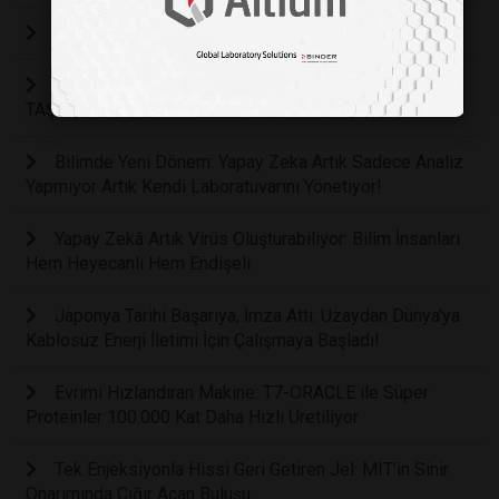
DOKTORUN YERİNİ Mİ ALACAK?
AKILLI LABORATUVARLAR DENEY MASASINA
TAŞINIYOR
Bilimde Yeni Dönem: Yapay Zeka Artık Sadece Analiz
Yapmıyor Artık Kendi Laboratuvarını Yönetiyor!
Yapay Zekâ Artık Virüs Oluşturabiliyor: Bilim İnsanları
Hem Heyecanlı Hem Endişeli
Japonya Tarihi Başarıya, İmza Attı: Uzaydan Dünya'ya
Kablosuz Enerji İletimi İçin Çalışmaya Başladı!
Evrimi Hızlandıran Makine: T7-ORACLE ile Süper
Proteinler 100.000 Kat Daha Hızlı Üretiliyor
Tek Enjeksiyonla Hissi Geri Getiren Jel: MIT’in Sinir
Onarımında Çığır Açan Buluşu