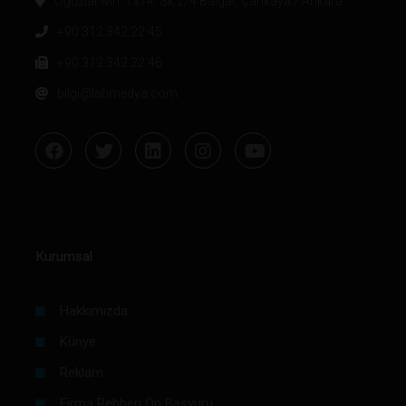
Oğuzlar Mh. 1374. Sk 2/4 Balgat, Çankaya / Ankara
+90 312 342 22 45
+90 312 342 22 46
bilgi@labmedya.com
Kurumsal
Hakkımızda
Künye
Reklam
Firma Rehberi Ön Başvuru