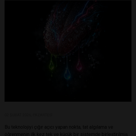
02 ŞUBAT 2026, PAZARTESI
Bu teknolojiyi çığır açıcı yapan nokta, tat algılama ve
öğrenmenin ilk kez tek ve küçük bir sistemde birleştirilmiş