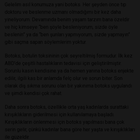
Gelelim asıl konumuza yani botoks. Her şeyden önce tıp
doktoru ve beslenme uzmanı olmadığımı bir kez daha
yineliyorum. Devamında benim yaşam tarzım bana özeldir
ve hiç kimseye “ben şöyle besleniyorum, sizde öyle
beslenin” ya da “ben şunları yapmıyorum, sizde yapmayın”
gibi saçma sapan söylemlerim yoktur.
Botoks, botulin toksininin çok seyreltilmiş formudur. İlk kez
ABD’de çeşitli hastalıkların tedavisi için geliştirilmiştir.
Sorunlu kasın kendisine ya da hemen yanına botoks enjekte
edilir, ilgili kas bir anlamda felç olur ve sorun biter. Son
olarak diş sıkma sorunu olan bir yakınıma botoks uygulandı
ve şimdi kendisi çok rahat.
Daha sonra botoks, özellikle orta yaş kadınlarda surattaki
kırışıklıkların giderilmesi için kullanılamaya başladı.
Kırışıklıkların önlenmesi için botoks yapılması bana çok
serin gelir, çünkü kadınlar bana göre her yaşta ve kırışıklıkları
ile güzeldir.