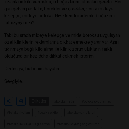
İnsanların kilo vermek için boğazlarını tutmaları gerekir. Her
gün gelsin pastalar, börekler ve çörekler, sonra mideye
kelepçe, mideye botoks. Niye kendi irademle boğazımı
tutmayayım ki?
Tabi bu arada mideye kelepçe ve mide botoksu uygulayan
özel kliniklerin reklamlarına dikkat etmekte yarar var. Aşırı
tıkınmaya bağlı kilo alma ile klinik zorunlulukların farklı
olduğuna bir kez daha dikkat çekmek isterim.
Dedim ya, bu benim hayatım.
Sevgiyle,
Etiketler
#botoks nedir
#botoks uygulaması
#botoks fiyatları
#botoks etkileri
#botoks yan etkileri
#botoks ile kırışıklık giderme
#botoks ile yüz gençleştirme