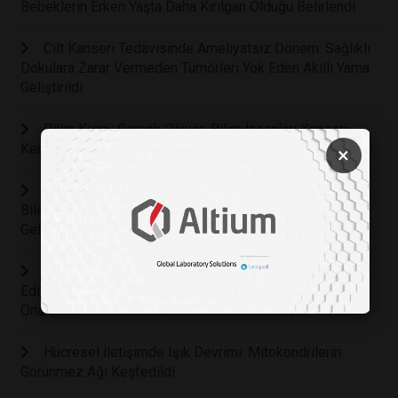
Bebeklerin Erken Yaşta Daha Kırılgan Olduğu Belirlendi
Cilt Kanseri Tedavisinde Ameliyatsız Dönem: Sağlıklı
Dokulara Zarar Vermeden Tümörleri Yok Eden Akıllı Yama
Geliştirildi
Bilim Kurgu Gerçek Oluyor: Bilim İnsanları Kanseri
Kendi İçinden Yok Eden Akıllı Bir Bakteri Ordusu Geliştirdi
×
Çocuklarda Zihinsel Sağlığın Anahtarı Hareket:
Bilimsel Araştırmalar Fiziksel Aktivitenin Beyin
Gelişimindeki Rolünü Kanıtladı
Diş Koltuğunda Büyük Değişim: Koyun Yününden Elde
Edilen Mucize Protein Diş Etlerini Kendi Kendine
Onaracak
Hücresel İletişimde Işık Devrimi: Mitokondrilerin
Görünmez Ağı Keşfedildi