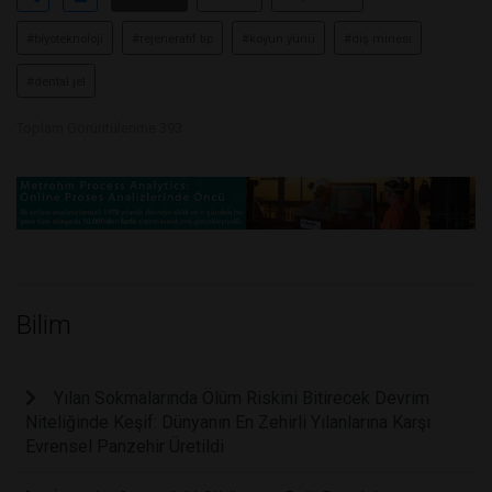
#biyoteknoloji
#rejeneratif tıp
#koyun yünü
#diş minesı
#dental jel
Toplam Görüntülenme 393
Bilim
Yılan Sokmalarında Ölüm Riskini Bitirecek Devrim
Niteliğinde Keşif: Dünyanın En Zehirli Yılanlarına Karşı
Evrensel Panzehir Üretildi