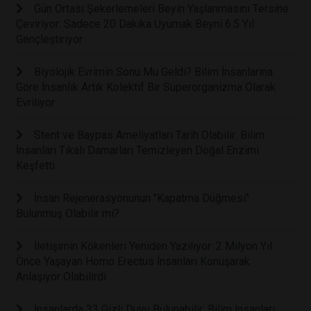
Gün Ortası Şekerlemeleri Beyin Yaşlanmasını Tersine
Çeviriyor: Sadece 20 Dakika Uyumak Beyni 6.5 Yıl
Gençleştiriyor
Biyolojik Evrimin Sonu Mu Geldi? Bilim İnsanlarına
Göre İnsanlık Artık Kolektif Bir Süperorganizma Olarak
Evriliyor
Stent ve Baypas Ameliyatları Tarih Olabilir: Bilim
İnsanları Tıkalı Damarları Temizleyen Doğal Enzimi
Keşfetti
İnsan Rejenerasyonunun "Kapatma Düğmesi"
Bulunmuş Olabilir mi?
İletişimin Kökenleri Yeniden Yazılıyor: 2 Milyon Yıl
Önce Yaşayan Homo Erectus İnsanları Konuşarak
Anlaşıyor Olabilirdi
İnsanlarda 33 Gizli Duyu Bulunabilir: Bilim İnsanları