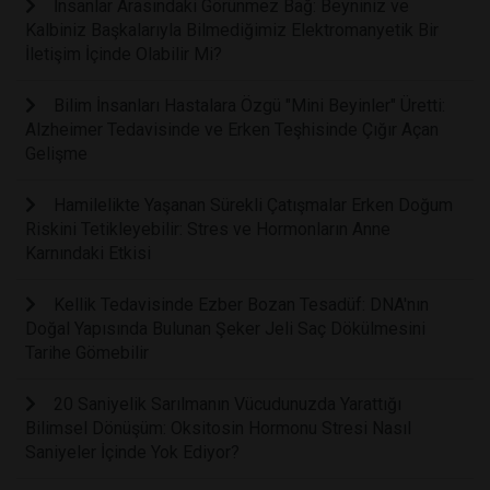
İnsanlar Arasındaki Görünmez Bağ: Beyniniz ve
Kalbiniz Başkalarıyla Bilmediğimiz Elektromanyetik Bir
İletişim İçinde Olabilir Mi?
Bilim İnsanları Hastalara Özgü "Mini Beyinler" Üretti:
Alzheimer Tedavisinde ve Erken Teşhisinde Çığır Açan
Gelişme
Hamilelikte Yaşanan Sürekli Çatışmalar Erken Doğum
Riskini Tetikleyebilir: Stres ve Hormonların Anne
Karnındaki Etkisi
Kellik Tedavisinde Ezber Bozan Tesadüf: DNA'nın
Doğal Yapısında Bulunan Şeker Jeli Saç Dökülmesini
Tarihe Gömebilir
20 Saniyelik Sarılmanın Vücudunuzda Yarattığı
Bilimsel Dönüşüm: Oksitosin Hormonu Stresi Nasıl
Saniyeler İçinde Yok Ediyor?