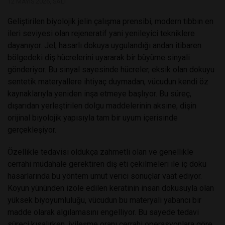
12 MAYIS 2026, SALI
Geliştirilen biyolojik jelin çalışma prensibi, modern tıbbın en
ileri seviyesi olan rejeneratif yani yenileyici tekniklere
dayanıyor. Jel, hasarlı dokuya uygulandığı andan itibaren
bölgedeki diş hücrelerini uyararak bir büyüme sinyali
gönderiyor. Bu sinyal sayesinde hücreler, eksik olan dokuyu
sentetik materyallere ihtiyaç duymadan, vücudun kendi öz
kaynaklarıyla yeniden inşa etmeye başlıyor. Bu süreç,
dışarıdan yerleştirilen dolgu maddelerinin aksine, dişin
orijinal biyolojik yapısıyla tam bir uyum içerisinde
gerçekleşiyor.
Özellikle tedavisi oldukça zahmetli olan ve genellikle
cerrahi müdahale gerektiren diş eti çekilmeleri ile iç doku
hasarlarında bu yöntem umut verici sonuçlar vaat ediyor.
Koyun yününden izole edilen keratinin insan dokusuyla olan
yüksek biyoyumluluğu, vücudun bu materyali yabancı bir
madde olarak algılamasını engelliyor. Bu sayede tedavi
süreci kısalırken, iyileşme oranı cerrahi operasyonlara göre