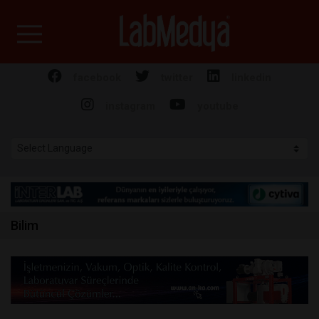
Labmedya - Laboratuv
facebook
twitter
linkedin
instagram
youtube
Bilim