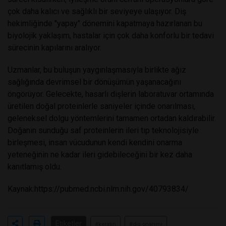
çok daha kalıcı ve sağlıklı bir seviyeye ulaşıyor. Diş
hekimliğinde "yapay" dönemini kapatmaya hazırlanan bu
biyolojik yaklaşım, hastalar için çok daha konforlu bir tedavi
sürecinin kapılarını aralıyor.
Uzmanlar, bu buluşun yaygınlaşmasıyla birlikte ağız
sağlığında devrimsel bir dönüşümün yaşanacağını
öngörüyor. Gelecekte, hasarlı dişlerin laboratuvar ortamında
üretilen doğal proteinlerle saniyeler içinde onarılması,
geleneksel dolgu yöntemlerini tamamen ortadan kaldırabilir.
Doğanın sunduğu saf proteinlerin ileri tıp teknolojisiyle
birleşmesi, insan vücudunun kendi kendini onarma
yeteneğinin ne kadar ileri gidebileceğini bir kez daha
kanıtlamış oldu.
Kaynak:
https://pubmed.ncbi.nlm.nih.gov/40793834/
Etiketler
#keratin
#diş onarımı