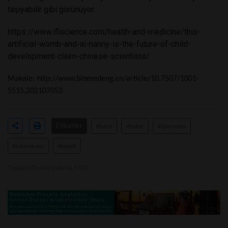
taşıyabilir gibi görünüyor.
https://www.iflscience.com/health-and-medicine/this-
artificial-womb-and-ai-nanny-is-the-future-of-child-
development-claim-chinese-scientists/
Makale:
http://www.biomedeng.cn/article/10.7507/1001-
5515.202107053
Etiketler
#bilim
#haber
#labmedya
#laboratuvar
#bebek
Toplam Görüntülenme 3107