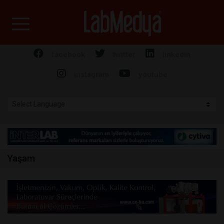
Labmedya - Laboratuv
facebook
twitter
linkedin
instagram
youtube
Yaşam