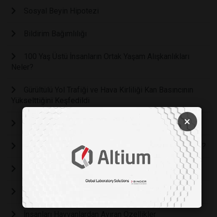
Sosyal Beyin Hipotezi
Bildirim Bağımlılığı
100 Yaş Üstü İnsanların Ortak Yaşam Alışkanlıkları
Neler?
Gürültülü Yol Trafiği ve Hava Kirliliği Kan Basıncının
Yükselttiğini Keşfedildi
×
Tatlı Su Kaynaklarımız Tehlikede
ARTIK YIL: ŞUBAT AYI NEDEN 4 SENEDE BİR 29 GÜN?
Uzaktan Çalışma ve Geleceğin İş Modelleri
Sosyal Bağlantılar ve Sağlık İlişkisi
İnsanları Hayvanlardan Ayıran Özellikler