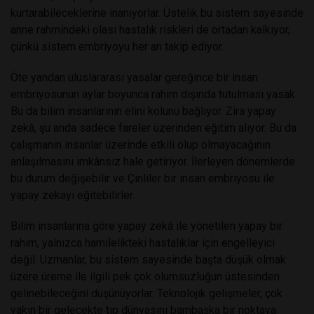
kurtarabileceklerine inanıyorlar. Üstelik bu sistem sayesinde
anne rahmindeki olası hastalık riskleri de ortadan kalkıyor,
çünkü sistem embriyoyu her an takip ediyor.
Öte yandan uluslararası yasalar gereğince bir insan
embriyosunun aylar boyunca rahim dışında tutulması yasak.
Bu da bilim insanlarının elini kolunu bağlıyor. Zira yapay
zekâ, şu anda sadece fareler üzerinden eğitim alıyor. Bu da
çalışmanın insanlar üzerinde etkili olup olmayacağının
anlaşılmasını imkânsız hale getiriyor. İlerleyen dönemlerde
bu durum değişebilir ve Çinliler bir insan embriyosu ile
yapay zekayı eğitebilirler.
Bilim insanlarına göre yapay zekâ ile yönetilen yapay bir
rahim, yalnızca hamilelikteki hastalıklar için engelleyici
değil. Uzmanlar, bu sistem sayesinde başta düşük olmak
üzere üreme ile ilgili pek çok olumsuzluğun üstesinden
gelinebileceğini düşünüyorlar. Teknolojik gelişmeler, çok
yakın bir gelecekte tıp dünyasını bambaşka bir noktaya