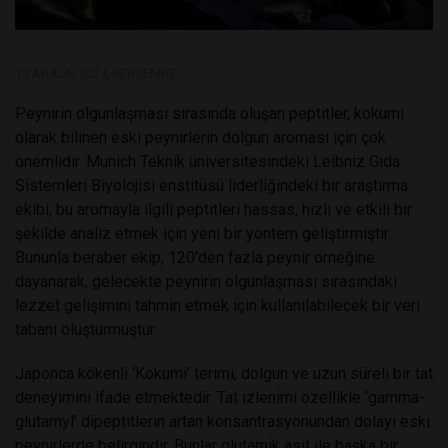
19 ARALIK 2024, PERŞEMBE
Peynirin olgunlaşması sırasında oluşan peptitler, kokumi
olarak bilinen eski peynirlerin dolgun aroması için çok
önemlidir. Munich Teknik üniversitesindeki Leibniz Gıda
Sistemleri Biyolojisi enstitüsü liderliğindeki bir araştırma
ekibi, bu aromayla ilgili peptitleri hassas, hızlı ve etkili bir
şekilde analiz etmek için yeni bir yöntem geliştirmiştir.
Bununla beraber ekip, 120'den fazla peynir örneğine
dayanarak, gelecekte peynirin olgunlaşması sırasındaki
lezzet gelişimini tahmin etmek için kullanılabilecek bir veri
tabanı oluşturmuştur.
Japonca kökenli ‘Kokumi’ terimi, dolgun ve uzun süreli bir tat
deneyimini ifade etmektedir. Tat izlenimi özellikle ‘gamma-
glutamyl’ dipeptitlerin artan konsantrasyonundan dolayı eski
peynirlerde belirgindir. Bunlar glutamik asit ile başka bir