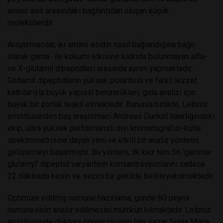
amino asit arasındaki bağlantıdan oluşan küçük
moleküllerdir.
Araştırmacılar, iki amino asidin nasıl bağlandığına bağlı
olarak gama- ile kokumi etkisine katkıda bulunmayan alfa-
ve X-glutamil dipeptidleri arasında ayrım yapmaktadır.
Glutamil dipeptidlerin yüksek polaritesi ve farklı lezzet
katkılarıyla büyük yapısal benzerlikleri, gıda analizi için
büyük bir zorluk teşkil etmektedir. Bununla birlikte, Leibniz
enstitüsünden baş araştırmacı Andreas Dunkel liderliğindeki
ekip, ultra yüksek performanslı sıvı kromatografisi-kütle
spektrometrisine dayalı yeni ve etkili bir analiz yöntemi
geliştirmeyi başarmıştır. Bu yöntem, ilk kez tüm 56 ‘gamma-
glutamyl’ dipeptid varyantının konsantrasyonlarını sadece
22 dakikada kesin ve seçici bir şekilde belirleyebilmektedir.
Optimize edilmiş numune hazırlama, günde 60 peynir
numunesinin analiz edilmesini mümkün kılmaktadır. Leibniz
enstitüsünde doktora öğrencisi olan baş yazar Sonja Maria