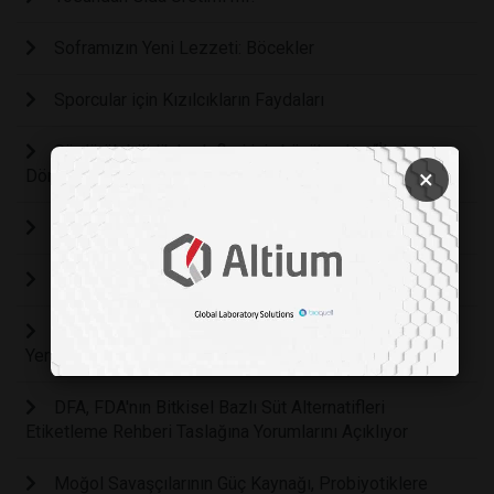
Soframızın Yeni Lezzeti: Böcekler
Sporcular için Kızılcıkların Faydaları
Sürdürülebilirlik hedefleri için büyük adım “İleri
×
Dönüştürülmüş Gıdalar”
Bitkisel Süt mü, Hayvansal Süt mü?
Mısır Taneleri Neden Patlar?
Dünyanın 3 Boyutlu Yazdırılan İlk Somonu Raflardaki
Yerini Alıyor!
DFA, FDA'nın Bitkisel Bazlı Süt Alternatifleri
Etiketleme Rehberi Taslağına Yorumlarını Açıklıyor
Moğol Savaşçılarının Güç Kaynağı, Probiyotiklere