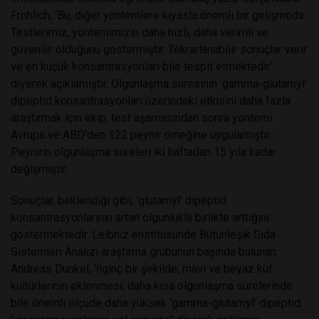
Fröhlich, ‘Bu, diğer yöntemlere kıyasla önemli bir gelişmedir.
Testlerimiz, yöntemimizin daha hızlı, daha verimli ve
güvenilir olduğunu göstermiştir. Tekrarlanabilir sonuçlar verir
ve en küçük konsantrasyonları bile tespit etmektedir.’
diyerek açıklamıştır. Olgunlaşma süresinin ‘gamma-glutamyl’
dipeptid konsantrasyonları üzerindeki etkisini daha fazla
araştırmak için ekip, test aşamasından sonra yöntemi
Avrupa ve ABD'den 122 peynir örneğine uygulamıştır.
Peynirin olgunlaşma süreleri iki haftadan 15 yıla kadar
değişmiştir.
Sonuçlar, beklendiği gibi, ‘glutamyl’ dipeptid
konsantrasyonlarının artan olgunlukla birlikte arttığını
göstermektedir. Leibniz enstitüsünde Bütünleşik Gıda
Sistemleri Analizi araştırma grubunun başında bulunan
Andreas Dunkel, ‘İlginç bir şekilde, mavi ve beyaz küf
kültürlerinin eklenmesi, daha kısa olgunlaşma sürelerinde
bile önemli ölçüde daha yüksek ‘gamma-glutamyl’ dipeptid