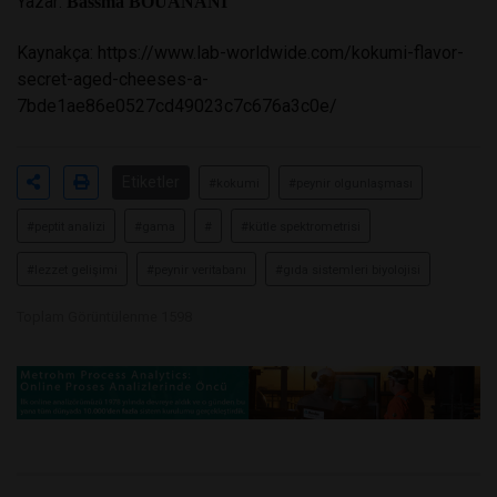
Yazar:
Bassma BOUANANI
Kaynakça:
https://www.lab-worldwide.com/kokumi-flavor-
secret-aged-cheeses-a-
7bde1ae86e0527cd49023c7c676a3c0e/
Etiketler
#kokumi
#peynir olgunlaşması
#peptit analizi
#gama
#
#kütle spektrometrisi
#lezzet gelişimi
#peynir veritabanı
#gıda sistemleri biyolojisi
Toplam Görüntülenme 1598