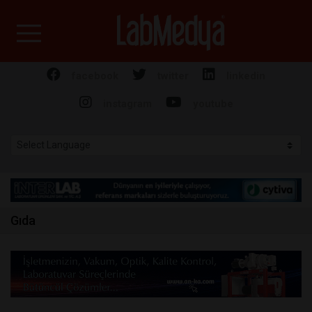
Labmedya - Laboratuv
facebook
twitter
linkedin
instagram
youtube
Gıda