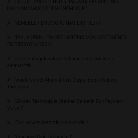
LEZZET PROFİLİ NEDİR, PAZARA BAŞARILI BİR
ÜRÜN SUNMAK NEDEN ÖNEMLİDİR?
YEMEKLER EN DOĞRU NASIL ISITILIR?
TAVUK ÜRÜNLERİNDE LİSTERİA MONOCYTOGENES
ENFEKSİYONU RİSKİ
Deve sütü geleneksel süt ürünlerine çok iyi bir
alternatiftir
Vejetaryen Et Alternatifleri: Düşük Besin Kalitesi
Tartışması
Yüksek Teknolojiyle Üretilen Sentetik Etin Faydaları
Var mı?
Eski kaşarın lezzetinin sırrı nedir ?
Yosundan Gıda Üretimi mi?