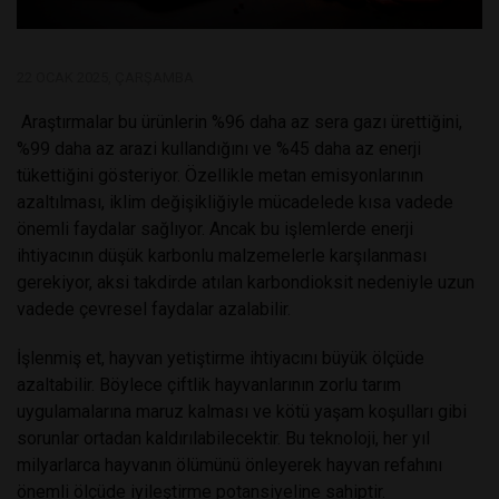
22 OCAK 2025, ÇARŞAMBA
Araştırmalar bu ürünlerin %96 daha az sera gazı ürettiğini,
%99 daha az arazi kullandığını ve %45 daha az enerji
tükettiğini gösteriyor. Özellikle metan emisyonlarının
azaltılması, iklim değişikliğiyle mücadelede kısa vadede
önemli faydalar sağlıyor. Ancak bu işlemlerde enerji
ihtiyacının düşük karbonlu malzemelerle karşılanması
gerekiyor, aksi takdirde atılan karbondioksit nedeniyle uzun
vadede çevresel faydalar azalabilir.
İşlenmiş et, hayvan yetiştirme ihtiyacını büyük ölçüde
azaltabilir. Böylece çiftlik hayvanlarının zorlu tarım
uygulamalarına maruz kalması ve kötü yaşam koşulları gibi
sorunlar ortadan kaldırılabilecektir. Bu teknoloji, her yıl
milyarlarca hayvanın ölümünü önleyerek hayvan refahını
önemli ölçüde iyileştirme potansiyeline sahiptir.