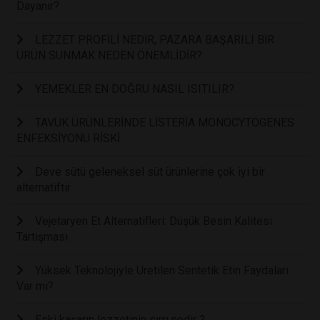
Dayanır?
LEZZET PROFİLİ NEDİR, PAZARA BAŞARILI BİR
ÜRÜN SUNMAK NEDEN ÖNEMLİDİR?
YEMEKLER EN DOĞRU NASIL ISITILIR?
TAVUK ÜRÜNLERİNDE LİSTERİA MONOCYTOGENES
ENFEKSİYONU RİSKİ
Deve sütü geleneksel süt ürünlerine çok iyi bir
alternatiftir
Vejetaryen Et Alternatifleri: Düşük Besin Kalitesi
Tartışması
Yüksek Teknolojiyle Üretilen Sentetik Etin Faydaları
Var mı?
Eski kaşarın lezzetinin sırrı nedir ?