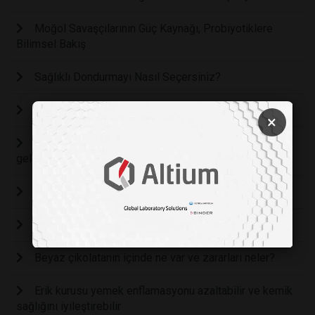
Moğol Savaşçılarının Güç Kaynağı, Probiyotiklere
Bilimsel Bakış
Sağlıklı Dondurmayı Nasıl Seçersiniz?
Vegan etlerde bulunan proteinin emilimi çok düşük
×
Meyve ve sebzeleri iki ay taze tutabilen kaplama
geliştirildi
Yenilebilen Mikroplar
Kalbinize İyi Gelebilecek Lezzetli Yiyecekler
Beyaz çikolatanın içinde ne var ve zararları neler?
Erik kurusu yemek enflamasyonu azaltabilir ve kemik
sağlığını iyileştirebilir