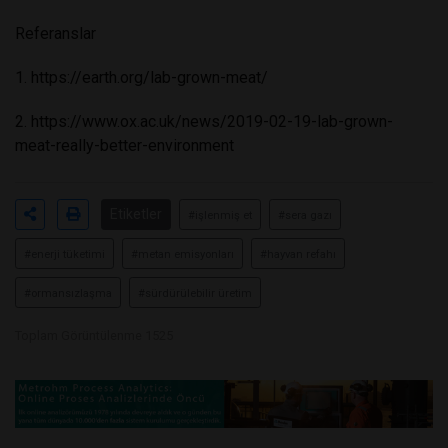
Referanslar
1.
https://earth.org/lab-grown-meat/
2.
https://www.ox.ac.uk/news/2019-02-19-lab-grown-
meat-really-better-environment
Etiketler
#işlenmiş et
#sera gazı
#enerji tüketimi
#metan emisyonları
#hayvan refahı
#ormansızlaşma
#sürdürülebilir üretim
Toplam Görüntülenme 1525