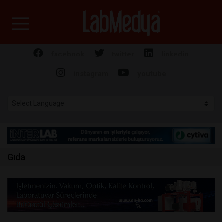
Labmedya - Laboratuv
facebook
twitter
linkedin
instagram
youtube
Gıda