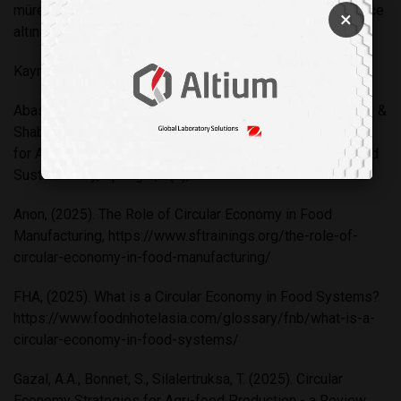
müreffeh, sürdürülebilir ve dirençli bir gıda sistemi güvence
×
altına alınabilir.
Kaynaklar
Abass A. Gazal & Sebastien Bonnet & Thapat Silalertruksa &
Shabbir H. Gheewala, 2025. "Circular Economy Strategies
for Agri-food Production - a Review," Circular Economy and
Sustainability, Springer, 5(3), 2467-2493
Anon, (2025). The Role of Circular Economy in Food
Manufacturing, https://www.sftrainings.org/the-role-of-
circular-economy-in-food-manufacturing/
FHA, (2025). What is a Circular Economy in Food Systems?
https://www.foodnhotelasia.com/glossary/fnb/what-is-a-
circular-economy-in-food-systems/
Gazal, A.A., Bonnet, S., Silalertruksa, T. (2025). Circular
Economy Strategies for Agri-food Production - a Review.