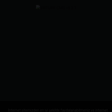
İnternet sitemizden en iyi şekilde faydalanabilmeniz ve internet