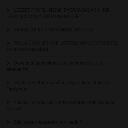
LEZZET PROFİLİ NEDİR, PAZARA BAŞARILI BİR
ÜRÜN SUNMAK NEDEN ÖNEMLİDİR?
YEMEKLER EN DOĞRU NASIL ISITILIR?
TAVUK ÜRÜNLERİNDE LİSTERİA MONOCYTOGENES
ENFEKSİYONU RİSKİ
Deve sütü geleneksel süt ürünlerine çok iyi bir
alternatiftir
Vejetaryen Et Alternatifleri: Düşük Besin Kalitesi
Tartışması
Yüksek Teknolojiyle Üretilen Sentetik Etin Faydaları
Var mı?
Eski kaşarın lezzetinin sırrı nedir ?