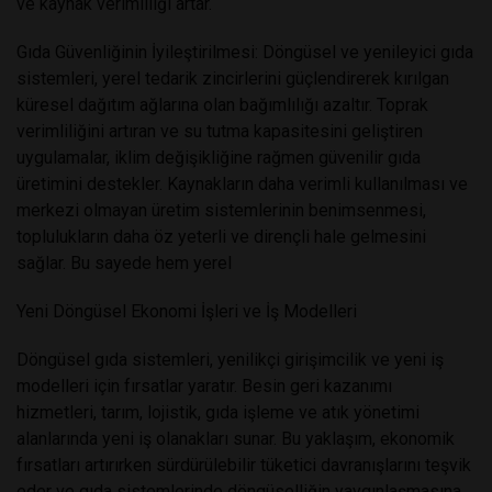
ve kaynak verimliliği artar.
Gıda Güvenliğinin İyileştirilmesi: Döngüsel ve yenileyici gıda
sistemleri, yerel tedarik zincirlerini güçlendirerek kırılgan
küresel dağıtım ağlarına olan bağımlılığı azaltır. Toprak
verimliliğini artıran ve su tutma kapasitesini geliştiren
uygulamalar, iklim değişikliğine rağmen güvenilir gıda
üretimini destekler. Kaynakların daha verimli kullanılması ve
merkezi olmayan üretim sistemlerinin benimsenmesi,
toplulukların daha öz yeterli ve dirençli hale gelmesini
sağlar. Bu sayede hem yerel
Yeni Döngüsel Ekonomi İşleri ve İş Modelleri
Döngüsel gıda sistemleri, yenilikçi girişimcilik ve yeni iş
modelleri için fırsatlar yaratır. Besin geri kazanımı
hizmetleri, tarım, lojistik, gıda işleme ve atık yönetimi
alanlarında yeni iş olanakları sunar. Bu yaklaşım, ekonomik
fırsatları artırırken sürdürülebilir tüketici davranışlarını teşvik
eder ve gıda sistemlerinde döngüselliğin yaygınlaşmasına