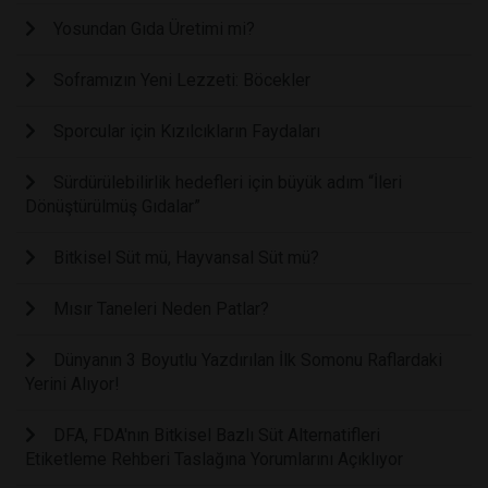
Yosundan Gıda Üretimi mi?
Soframızın Yeni Lezzeti: Böcekler
Sporcular için Kızılcıkların Faydaları
Sürdürülebilirlik hedefleri için büyük adım “İleri
Dönüştürülmüş Gıdalar”
Bitkisel Süt mü, Hayvansal Süt mü?
Mısır Taneleri Neden Patlar?
Dünyanın 3 Boyutlu Yazdırılan İlk Somonu Raflardaki
Yerini Alıyor!
DFA, FDA'nın Bitkisel Bazlı Süt Alternatifleri
Etiketleme Rehberi Taslağına Yorumlarını Açıklıyor