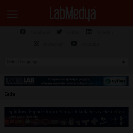
Labmedya - Laboratuv
facebook
twitter
linkedin
instagram
youtube
Gıda