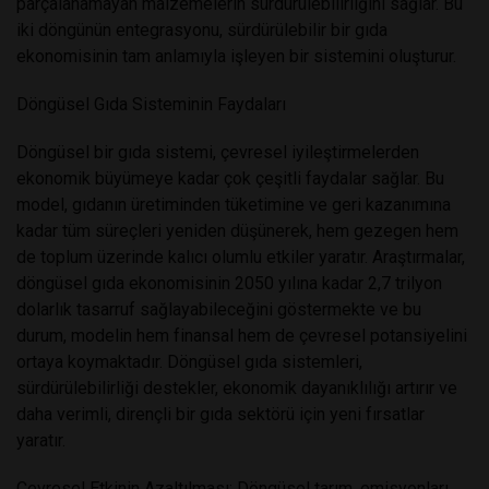
parçalanamayan malzemelerin sürdürülebilirliğini sağlar. Bu
iki döngünün entegrasyonu, sürdürülebilir bir gıda
ekonomisinin tam anlamıyla işleyen bir sistemini oluşturur.
Döngüsel Gıda Sisteminin Faydaları
Döngüsel bir gıda sistemi, çevresel iyileştirmelerden
ekonomik büyümeye kadar çok çeşitli faydalar sağlar. Bu
model, gıdanın üretiminden tüketimine ve geri kazanımına
kadar tüm süreçleri yeniden düşünerek, hem gezegen hem
de toplum üzerinde kalıcı olumlu etkiler yaratır. Araştırmalar,
döngüsel gıda ekonomisinin 2050 yılına kadar 2,7 trilyon
dolarlık tasarruf sağlayabileceğini göstermekte ve bu
durum, modelin hem finansal hem de çevresel potansiyelini
ortaya koymaktadır. Döngüsel gıda sistemleri,
sürdürülebilirliği destekler, ekonomik dayanıklılığı artırır ve
daha verimli, dirençli bir gıda sektörü için yeni fırsatlar
yaratır.
Çevresel Etkinin Azaltılması: Döngüsel tarım, emisyonları