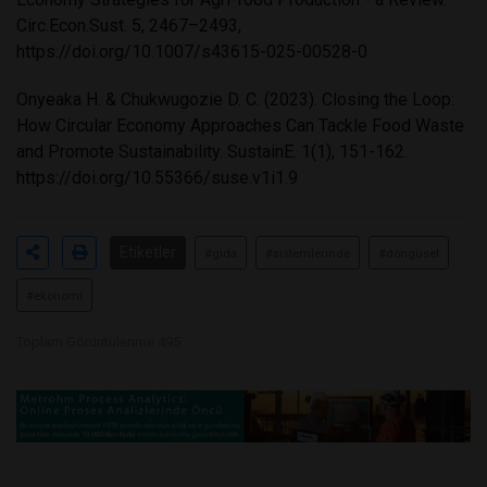
Circ.Econ.Sust. 5, 2467–2493,
https://doi.org/10.1007/s43615-025-00528-0
Onyeaka H. & Chukwugozie D. C. (2023). Closing the Loop:
How Circular Economy Approaches Can Tackle Food Waste
and Promote Sustainability. SustainE. 1(1), 151-162.
https://doi.org/10.55366/suse.v1i1.9
Etiketler
#gıda
#sistemlerinde
#döngüsel
#ekonomi
Toplam Görüntülenme 495