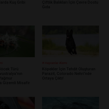
larda Kuş Gribi
Çiftlik Balıkları İçin Çevre Dostu
Gıda
mi
# Hayvanlar Alemi
 Böcek Türü
Köpekler İçin Tehdit Oluşturan
Avustralya'nın
Parazit, Colorado Nehri'nde
 Yağmur
Ortaya Çıktı!
a Gizemli Misafir