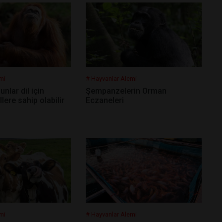
mi
# Hayvanlar Alemi
lar dil için
Şempanzelerin Orman
llere sahip olabilir
Eczaneleri
mi
# Hayvanlar Alemi