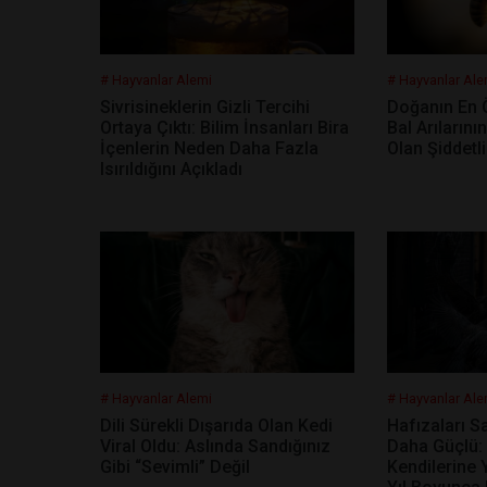
# Hayvanlar Alemi
# Hayvanlar Ale
Sivrisineklerin Gizli Tercihi
Doğanın En 
Ortaya Çıktı: Bilim İnsanları Bira
Bal Arıların
İçenlerin Neden Daha Fazla
Olan Şiddetli
Isırıldığını Açıkladı
# Hayvanlar Alemi
# Hayvanlar Ale
Dili Sürekli Dışarıda Olan Kedi
Hafızaları S
Viral Oldu: Aslında Sandığınız
Daha Güçlü:
Gibi “Sevimli” Değil
Kendilerine 