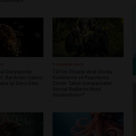
 Unutmuyor
mi
# Hayvanlar Alemi
yal Dünyasında
TikTok Olsaydı Viral Olurdu:
f: Bal Arıları Seyirci
Kulaklarına ve Popolarına
aha İyi Dans Eder.
Çimen Takan Şempanzeler
Sosyal Bağlarını Nasıl
Güçlendiriyor?