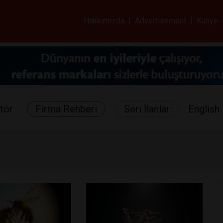
ar ve Sağlık Gazetes
Hakkımızda
|
Advertisement
|
Künye
tör
Firma Rehberi
Seri İlanlar
English 