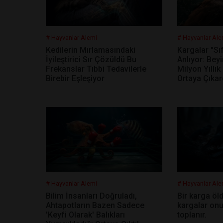
# Hayvanlar Alemi
# Hayvanlar Ale
Kedilerin Mırlamasındaki
Kargalar "Sı
İyileştirici Sır Çözüldü Bu
Anlıyor: Bey
Frekanslar Tıbbi Tedavilerle
Milyon Yıllık
Birebir Eşleşiyor
Ortaya Çıkar
# Hayvanlar Alemi
# Hayvanlar Ale
Bilim İnsanları Doğruladı,
Bir karga öl
Ahtapotların Bazen Sadece
kargalar onu
'Keyfi Olarak' Balıkları
toplanır.