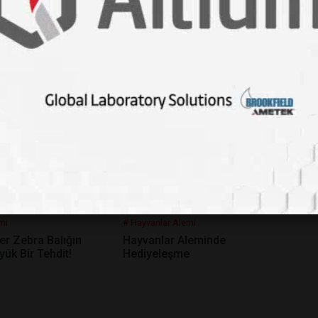
mi
# Hayvanlar Alemi
a 71 Yeni Arı Türü
Genç Çekiç Başlı Köpekbalıkları,
Dar Beslenme Yelpazesiyle Risk
Altında!
mi
# Hayvanlar Alemi
er Zebra Balığın
Hayvanlar Aleminde
yük Bir Tehdit!
Hediyeleşme