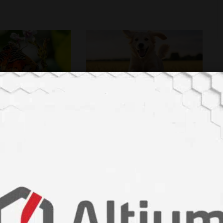
mi
# Hayvanlar Alemi
lebekler Mevsimlere
Köpekler Duyguların Kokusunu
Desenlerini
Alabiliyor
yor