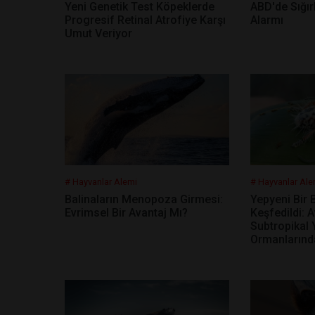
Yeni Genetik Test Köpeklerde
ABD'de Sığır
Progresif Retinal Atrofiye Karşı
Alarmı
Umut Veriyor
# Hayvanlar Alemi
# Hayvanlar Ale
Balinaların Menopoza Girmesi:
Yepyeni Bir
Evrimsel Bir Avantaj Mı?
Keşfedildi: 
Subtropikal
Ormanlarınd