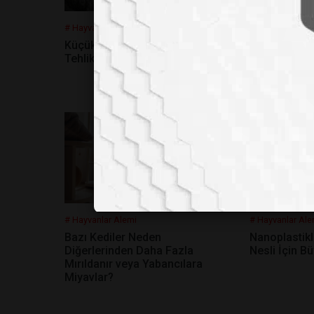
# Hayvanlar Alemi
# Hayvanlar Ale
Küçük Dostlarımıza Büyük
Avustralya’d
Tehlike
Keşfedildi!
# Hayvanlar Alemi
# Hayvanlar Ale
Bazı Kediler Neden
Nanoplastikl
Diğerlerinden Daha Fazla
Nesli İçin Bü
Mırıldanır veya Yabancılara
Miyavlar?