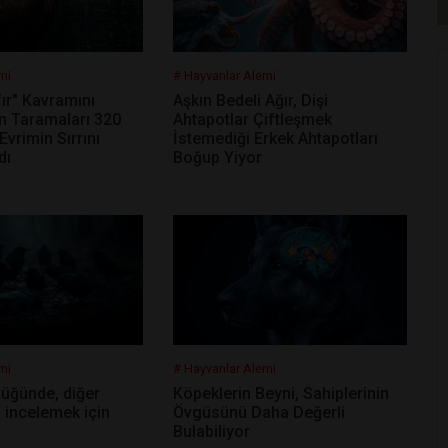
mi
# Hayvanlar Alemi
fır" Kavramını
Aşkın Bedeli Ağır, Dişi
in Taramaları 320
Ahtapotlar Çiftleşmek
 Evrimin Sırrını
İstemediği Erkek Ahtapotları
dı
Boğup Yiyor
mi
# Hayvanlar Alemi
düğünde, diğer
Köpeklerin Beyni, Sahiplerinin
 incelemek için
Övgüsünü Daha Değerli
Bulabiliyor