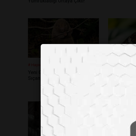
Yumrukladığı Ortaya Çıktı!
# Hayvanlar Alemi
# Hayvanlar Ale
Yeni Gine Dağlarında “Kayıp”
Tropikal Ke
Sıçan Yeniden Görüldü
Göre Kanat 
Değiştirebili