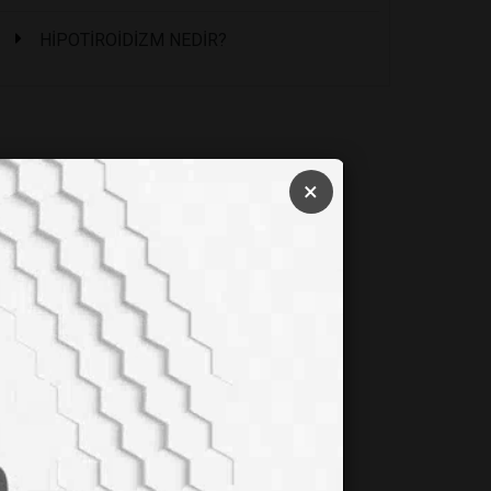
HİPOTİROİDİZM NEDİR?
×