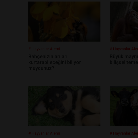
# Hayvanlar Alemi
# Hayvanlar Ale
Bahçenizin arıları
Büyük maymun
kurtarabileceğini biliyor
bilişsel teme
muydunuz?
# Hayvanlar Alemi
# Hayvanlar Ale