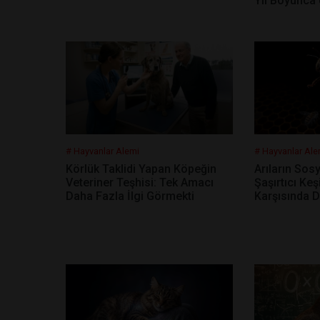
Yıl Boyunca
# Hayvanlar Alemi
# Hayvanlar Ale
Körlük Taklidi Yapan Köpeğin
Arıların Sos
Veteriner Teşhisi: Tek Amacı
Şaşırtıcı Keşi
Daha Fazla İlgi Görmekti
Karşısında D