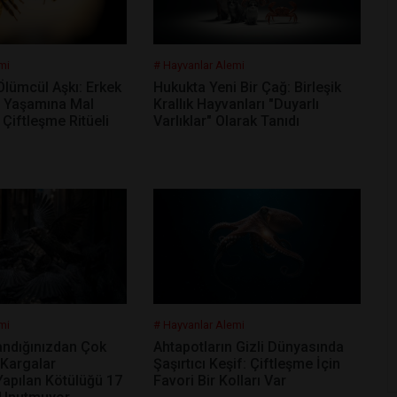
mi
# Hayvanlar Alemi
Ölümcül Aşkı: Erkek
Hukukta Yeni Bir Çağ: Birleşik
ın Yaşamına Mal
Krallık Hayvanları "Duyarlı
 Çiftleşme Ritüeli
Varlıklar" Olarak Tanıdı
mi
# Hayvanlar Alemi
andığınızdan Çok
Ahtapotların Gizli Dünyasında
 Kargalar
Şaşırtıcı Keşif: Çiftleşme İçin
Yapılan Kötülüğü 17
Favori Bir Kolları Var