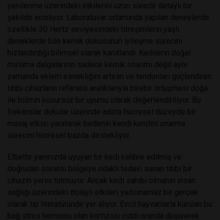
yenilenme üzerindeki etkilerini uzun süredir detaylı bir
şekilde inceliyor. Laboratuvar ortamında yapılan deneylerde
özellikle 30 Hertz seviyesindeki titreşimlerin yaşlı
deneklerde bile kemik dokusunun iyileşme sürecini
hızlandırdığı bilimsel olarak kanıtlandı. Kedilerin doğal
mırlama dalgalarının sadece kemik onarımı değil aynı
zamanda eklem esnekliğini artıran ve tendonları güçlendiren
tıbbi cihazların referans aralıklarıyla birebir örtüşmesi doğa
ile bilimin kusursuz bir uyumu olarak değerlendiriliyor. Bu
frekanslar dokular üzerinde adeta hücresel düzeyde bir
masaj etkisi yaratarak bedenin kendi kendini onarma
sürecini hücresel bazda destekliyor.
Elbette yanınızda uyuyan bir kedi kalibre edilmiş ve
doğrudan sorunlu bölgeye odaklı tedavi sunan tıbbi bir
cihazın yerini tutmuyor. Ancak kedi sahibi olmanın insan
sağlığı üzerindeki dolaylı etkileri yadsınamaz bir gerçek
olarak tıp literatüründe yer alıyor. Evcil hayvanlarla kurulan bu
bağ stres hormonu olan kortizolu ciddi oranda düşürerek