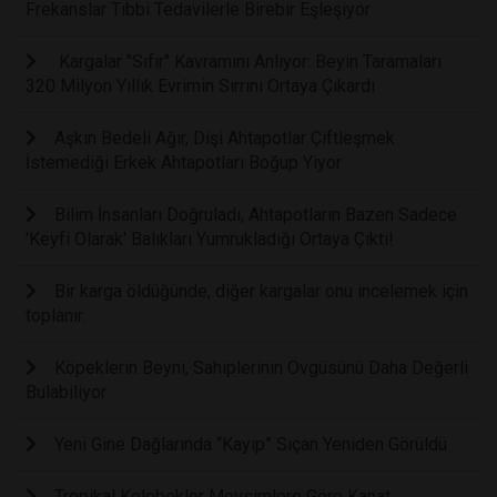
Frekanslar Tıbbi Tedavilerle Birebir Eşleşiyor
Kargalar "Sıfır" Kavramını Anlıyor: Beyin Taramaları
320 Milyon Yıllık Evrimin Sırrını Ortaya Çıkardı
Aşkın Bedeli Ağır, Dişi Ahtapotlar Çiftleşmek
İstemediği Erkek Ahtapotları Boğup Yiyor
Bilim İnsanları Doğruladı, Ahtapotların Bazen Sadece
'Keyfi Olarak' Balıkları Yumrukladığı Ortaya Çıktı!
Bir karga öldüğünde, diğer kargalar onu incelemek için
toplanır.
Köpeklerin Beyni, Sahiplerinin Övgüsünü Daha Değerli
Bulabiliyor
Yeni Gine Dağlarında “Kayıp” Sıçan Yeniden Görüldü
Tropikal Kelebekler Mevsimlere Göre Kanat