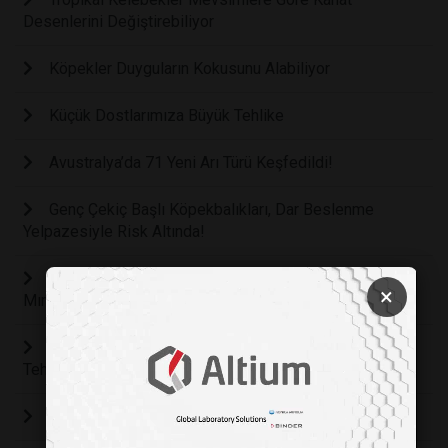
Desenlerini Değiştirebiliyor
Köpekler Duyguların Kokusunu Alabiliyor
Küçük Dostlarımıza Büyük Tehlike
Avustralya’da 71 Yeni Arı Türü Keşfedildi!
Genç Çekiç Başlı Köpekbalıkları, Dar Beslenme
Yelpazesiyle Risk Altında!
Bazı Kediler Neden Diğerlerinden Daha Fazla
×
Mırıldanır veya Yabancılara Miyavlar?
Nanoplastikler Zebra Balığın Nesli İçin Büyük Bir
Tehdit!
Hayvanlar Aleminde Hediyeleşme