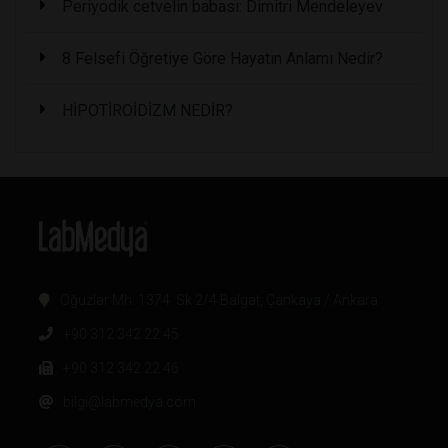
Periyodik cetvelin babası: Dimitri Mendeleyev
8 Felsefi Öğretiye Göre Hayatın Anlamı Nedir?
HİPOTİROİDİZM NEDİR?
Oğuzlar Mh. 1374. Sk 2/4 Balgat, Çankaya / Ankara
+90 312 342 22 45
+90 312 342 22 46
bilgi@labmedya.com