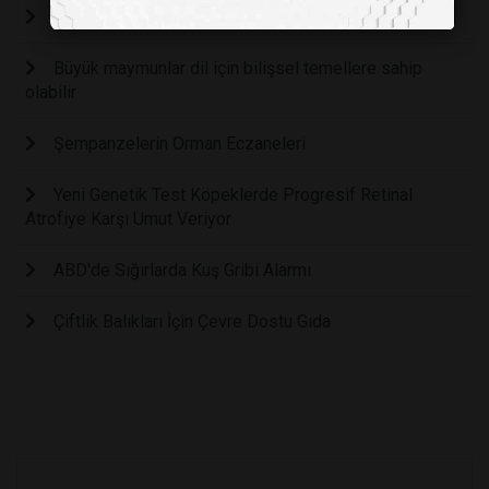
Bahçenizin arıları kurtarabileceğini biliyor muydunuz?
Büyük maymunlar dil için bilişsel temellere sahip
olabilir
Şempanzelerin Orman Eczaneleri
Yeni Genetik Test Köpeklerde Progresif Retinal
Atrofiye Karşı Umut Veriyor
ABD'de Sığırlarda Kuş Gribi Alarmı
Çiftlik Balıkları İçin Çevre Dostu Gıda