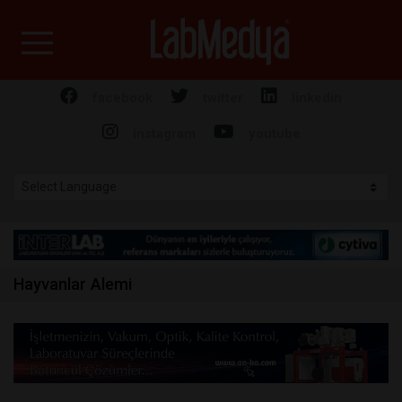
Labmedya - Laboratuv
facebook
twitter
linkedin
instagram
youtube
Hayvanlar Alemi