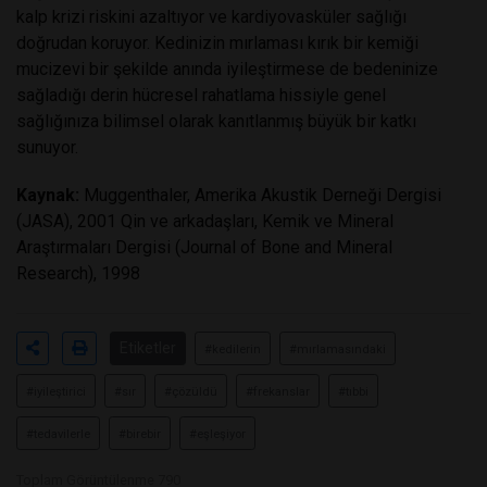
kalp krizi riskini azaltıyor ve kardiyovasküler sağlığı
doğrudan koruyor. Kedinizin mırlaması kırık bir kemiği
mucizevi bir şekilde anında iyileştirmese de bedeninize
sağladığı derin hücresel rahatlama hissiyle genel
sağlığınıza bilimsel olarak kanıtlanmış büyük bir katkı
sunuyor.
Kaynak:
Muggenthaler, Amerika Akustik Derneği Dergisi
(JASA), 2001 Qin ve arkadaşları, Kemik ve Mineral
Araştırmaları Dergisi (Journal of Bone and Mineral
Research), 1998
Etiketler
#kedilerin
#mırlamasındaki
#iyileştirici
#sır
#çözüldü
#frekanslar
#tıbbi
#tedavilerle
#birebir
#eşleşiyor
Toplam Görüntülenme 790