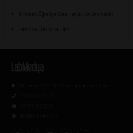
8 Felsefi Öğretiye Göre Hayatın Anlamı Nedir?
HİPOTİROİDİZM NEDİR?
Oğuzlar Mh. 1374. Sk 2/4 Balgat, Çankaya / Ankara
+90 312 342 22 45
+90 312 342 22 46
bilgi@labmedya.com