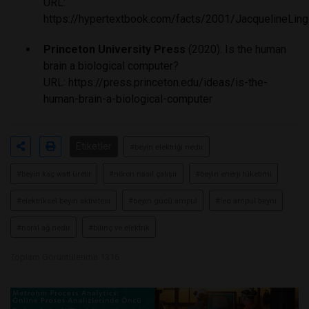
URL:
https://hypertextbook.com/facts/2001/JacquelineLing
Princeton University Press
(2020). Is the human
brain a biological computer?
URL:
https://press.princeton.edu/ideas/is-the-
human-brain-a-biological-computer
Etiketler
#beyin elektriği nedir
#beyin kaç watt üretir
#nöron nasıl çalışır
#beyin enerji tüketimi
#elektriksel beyin aktivitesi
#beyin gücü ampul
#led ampul beyni
#nöral ağ nedir
#bilinç ve elektrik
Toplam Görüntülenme 1316