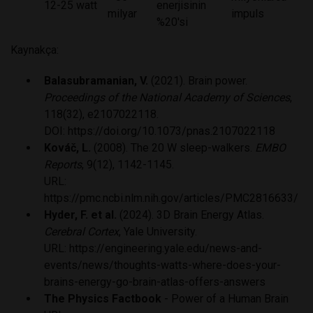
12-25 watt
enerjisinin
milyar
impuls
%20'si
Kaynakça:
Balasubramanian, V.
(2021). Brain power.
Proceedings of the National Academy of Sciences
,
118(32), e2107022118.
DOI:
https://doi.org/10.1073/pnas.2107022118
Kováč, L.
(2008). The 20 W sleep-walkers.
EMBO
Reports
, 9(12), 1142-1145.
URL:
https://pmc.ncbi.nlm.nih.gov/articles/PMC2816633/
Hyder, F. et al.
(2024). 3D Brain Energy Atlas.
Cerebral Cortex
, Yale University.
URL:
https://engineering.yale.edu/news-and-
events/news/thoughts-watts-where-does-your-
brains-energy-go-brain-atlas-offers-answers
The Physics Factbook
- Power of a Human Brain