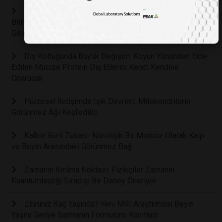
Çocuklarda Zihinsel Sağlığın Anahtarı Hareket:
Bilimsel Araştırmalar Fiziksel Aktivitenin Beyin
Gelişimindeki Rolünü Kanıtladı
Diş Koltuğunda Büyük Değişim: Koyun Yününden Elde
Edilen Mucize Protein Diş Etlerini Kendi Kendine
Onaracak
Hücresel İletişimde Işık Devrimi: Mitokondrilerin
Görünmez Ağı Keşfedildi
Kalbin Gizli Zekası: Nörolojik Bir Merkez Olarak Kalp
ve Beyin Arasındaki Görünmez Bağ
Zamanın Kırılma Noktası: Fizikçiler Zamanın
Kuantumlaştığı Sıradışı Bir Deney Öneriyor
Zihniniz Kaç Yaşında? Yeni MRI Araştırması Beyin
Yaşını Geriye Sarmanın Formülünü Kanıtladı