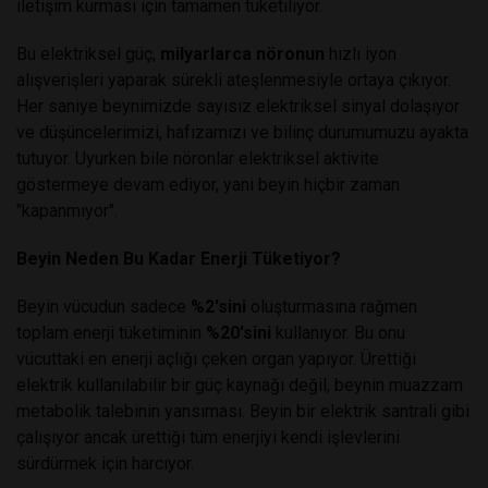
iletişim kurması için tamamen tüketiliyor.
Bu elektriksel güç,
milyarlarca nöronun
hızlı iyon
alışverişleri yaparak sürekli ateşlenmesiyle ortaya çıkıyor.
Her saniye beynimizde sayısız elektriksel sinyal dolaşıyor
ve düşüncelerimizi, hafızamızı ve bilinç durumumuzu ayakta
tutuyor. Uyurken bile nöronlar elektriksel aktivite
göstermeye devam ediyor, yani beyin hiçbir zaman
"kapanmıyor".
Beyin Neden Bu Kadar Enerji Tüketiyor?
Beyin vücudun sadece
%2'sini
oluşturmasına rağmen
toplam enerji tüketiminin
%20'sini
kullanıyor. Bu onu
vücuttaki en enerji açlığı çeken organ yapıyor. Ürettiği
elektrik kullanılabilir bir güç kaynağı değil, beynin muazzam
metabolik talebinin yansıması. Beyin bir elektrik santrali gibi
çalışıyor ancak ürettiği tüm enerjiyi kendi işlevlerini
sürdürmek için harcıyor.