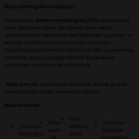
Beyin Elektriği Nasıl Ölçülüyor?
Araştırmacılar
elektroensefalografi (EEG)
teknolojisiyle
beyin dalgalarını ölçüyor. Bu ölçümler farklı mental
durumlarda beyin dalgalarının nasıl değiştiğini gösteriyor ve
nörolojik hastalıkların teşhisinde kritik rol oynuyor.
Gelecekte beynin elektriksel aktivitesini daha iyi anlamamız,
Alzheimer, epilepsi ve diğer nörolojik bozuklukların
tedavisinde yeni yöntemler geliştirebilir.
İlginç Gerçek:
Beyninizdeki elektriksel aktivite şu anda
okuduğunuz bu cümleyi anlamanızı sağlıyor!
Bilimsel Veriler:
Enerji
Nöron
Sinyal hızı:
Ortalama
tüketimi:
sayısı:
Saniyede
beyin gücü:
Vücut
~86
milyonlarca