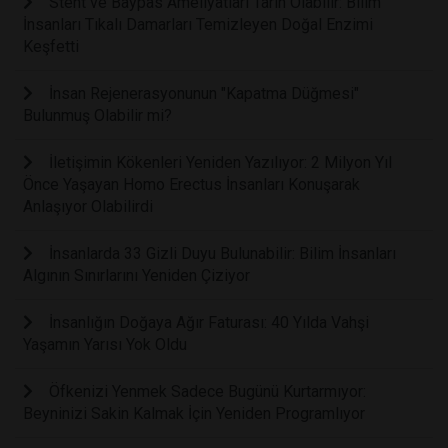
Stent ve Baypas Ameliyatları Tarih Olabilir: Bilim
İnsanları Tıkalı Damarları Temizleyen Doğal Enzimi
Keşfetti
İnsan Rejenerasyonunun "Kapatma Düğmesi"
Bulunmuş Olabilir mi?
İletişimin Kökenleri Yeniden Yazılıyor: 2 Milyon Yıl
Önce Yaşayan Homo Erectus İnsanları Konuşarak
Anlaşıyor Olabilirdi
İnsanlarda 33 Gizli Duyu Bulunabilir: Bilim İnsanları
Algının Sınırlarını Yeniden Çiziyor
İnsanlığın Doğaya Ağır Faturası: 40 Yılda Vahşi
Yaşamın Yarısı Yok Oldu
Öfkenizi Yenmek Sadece Bugünü Kurtarmıyor:
Beyninizi Sakin Kalmak İçin Yeniden Programlıyor