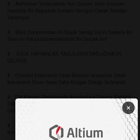
Alzheimer Tedavisinde Yeni Dönem: Bilim İnsanları
Hastalığı Bir Bağışıklık Sistemi Yanılgısı Olarak Yeniden
Tanımlıyor
Bilim Dünyasındaki En Büyük Yanılgı: Evrim Sadece Bir
Teori mi Yoksa Gözlemlenebilir Bir Gerçek mi?
EVCİL HAYVANLAR, YAŞLILARIN SAĞLIĞINA İYİ
GELİYOR
Cinsiyet Ezberlerini Yıkan Bilimsel Araştırma: Erkek
Bebeklerin Erken Yaşta Daha Kırılgan Olduğu Belirlendi
Cilt Kanseri Tedavisinde Ameliyatsız Dönem: Sağlıklı
Dokulara Zarar Vermeden Tümörleri Yok Eden Akıllı Yama
×
Geliştirildi
Bilim Kurgu Gerçek Oluyor: Bilim İnsanları Kanseri
Kendi İçinden Yok Eden Akıllı Bir Bakteri Ordusu Geliştirdi