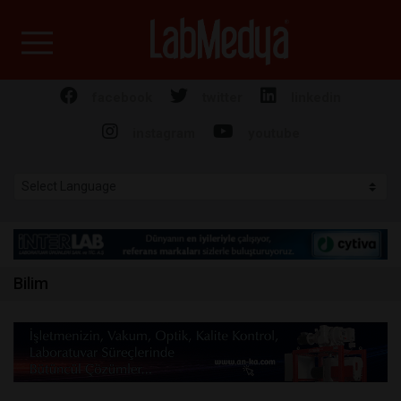
Labmedya - Laboratuv
facebook
twitter
linkedin
instagram
youtube
Bilim