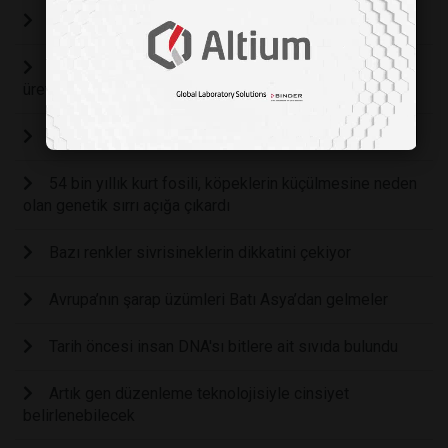
“Alerji yapmayan kedi" üretilmesi planlanıyor
Döllenmemiş tek bir fare yumurtasından yavrular
üretildi
Tüm insanlar için bir soyağacı
54 bin yıllık kurt fosili, köpeklerin küçülmesine neden
olan genetik sırrı açığa çıkardı
Bazı renkler sivrisineklerin dikkatini çekiyor
Avrupa’nın şarap üzümleri Batı Asya’dan gelmeler
Tarih öncesi insan DNA'sı bitlere ait sıvıda bulundu
Artık gen düzenleme teknolojisiyle cinsiyet
belirlenebilecek