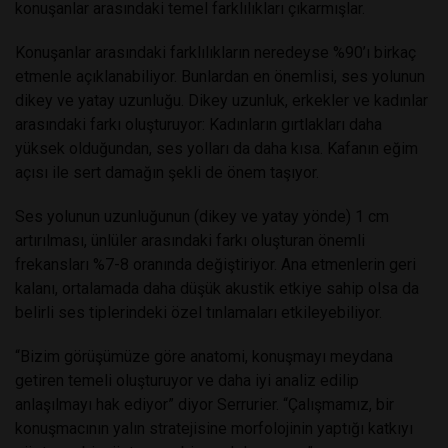
konuşanlar arasındaki temel farklılıkları çıkarmışlar.
Konuşanlar arasındaki farklılıkların neredeyse %90’ı birkaç
etmenle açıklanabiliyor. Bunlardan en önemlisi, ses yolunun
dikey ve yatay uzunluğu. Dikey uzunluk, erkekler ve kadınlar
arasındaki farkı oluşturuyor: Kadınların gırtlakları daha
yüksek olduğundan, ses yolları da daha kısa. Kafanın eğim
açısı ile sert damağın şekli de önem taşıyor.
Ses yolunun uzunluğunun (dikey ve yatay yönde) 1 cm
artırılması, ünlüler arasındaki farkı oluşturan önemli
frekansları %7-8 oranında değiştiriyor. Ana etmenlerin geri
kalanı, ortalamada daha düşük akustik etkiye sahip olsa da
belirli ses tiplerindeki özel tınlamaları etkileyebiliyor.
“Bizim görüşümüze göre anatomi, konuşmayı meydana
getiren temeli oluşturuyor ve daha iyi analiz edilip
anlaşılmayı hak ediyor” diyor Serrurier. “Çalışmamız, bir
konuşmacının yalın stratejisine morfolojinin yaptığı katkıyı