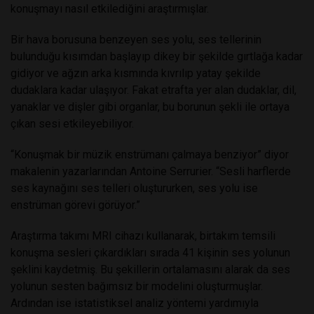
konuşmayı nasıl etkilediğini araştırmışlar.
Bir hava borusuna benzeyen ses yolu, ses tellerinin
bulunduğu kısımdan başlayıp dikey bir şekilde gırtlağa kadar
gidiyor ve ağzın arka kısmında kıvrılıp yatay şekilde
dudaklara kadar ulaşıyor. Fakat etrafta yer alan dudaklar, dil,
yanaklar ve dişler gibi organlar, bu borunun şekli ile ortaya
çıkan sesi etkileyebiliyor.
“Konuşmak bir müzik enstrümanı çalmaya benziyor” diyor
makalenin yazarlarından Antoine Serrurier. “Sesli harflerde
ses kaynağını ses telleri oluştururken, ses yolu ise
enstrüman görevi görüyor.”
Araştırma takımı MRI cihazı kullanarak, birtakım temsili
konuşma sesleri çıkardıkları sırada 41 kişinin ses yolunun
şeklini kaydetmiş. Bu şekillerin ortalamasını alarak da ses
yolunun sesten bağımsız bir modelini oluşturmuşlar.
Ardından ise istatistiksel analiz yöntemi yardımıyla