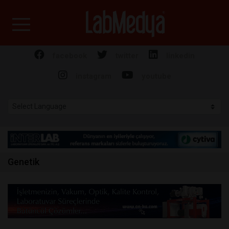
Labmedya - Laboratuv
facebook
twitter
linkedin
instagram
youtube
Genetik