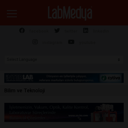
Labmedya - Laboratuv
facebook
twitter
linkedin
instagram
youtube
Bilim ve Teknoloji