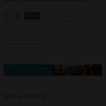
Etiketler
#crispr kanser tedavisi
#gastrointestinal kanser gen tedavisi
#t hücresi mühendisliği
#cısh geni devre dışı bırakma
#metastatik kanser tedavi yöntemi
#crisprcas9 klinik denemesi
Toplam Görüntülenme 1281
Bilim ve Teknoloji