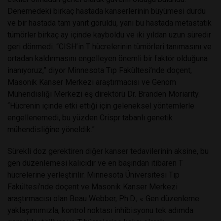
Denemedeki birkaç hastada kanserlerinin büyümesi durdu
ve bir hastada tam yanıt görüldü, yani bu hastada metastatik
tümörler birkaç ay içinde kayboldu ve iki yıldan uzun süredir
geri dönmedi.
“CISH’in T hücrelerinin tümörleri tanımasını ve
ortadan kaldırmasını engelleyen önemli bir faktör olduğuna
inanıyoruz,” diyor Minnesota Tıp Fakültesi’nde doçent,
Masonik Kanser Merkezi araştırmacısı ve Genom
Mühendisliği Merkezi eş direktörü Dr. Branden Moriarity.
“Hücrenin içinde etki ettiği için geleneksel yöntemlerle
engellenemedi, bu yüzden Crispr tabanlı genetik
mühendisliğine yöneldik.”
Sürekli doz gerektiren diğer kanser tedavilerinin aksine, bu
gen düzenlemesi kalıcıdır ve en başından itibaren T
hücrelerine yerleştirilir.
Minnesota Üniversitesi Tıp
Fakültesi’nde doçent ve Masonik Kanser Merkezi
araştırmacısı olan Beau Webber, Ph.D., « Gen düzenleme
yaklaşımımızla, kontrol noktası inhibisyonu tek adımda