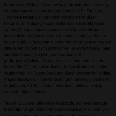
Merkezi ve M Health Fairview’da gastrointestinal onkolog
ve denemenin klinik baş araştırmacısı olan Dr. Emil Lou,
« Kansere neden olan genomik itici güçleri ve diğer
faktörleri anlamada çok sayıda ilerleme kaydedilmesine
rağmen, birkaç istisna dışında, evre IV kolorektal kanser
büyük ölçüde tedavi edilemez bir hastalık olmaya devam
ediyor » dedi. « Bu deneme, araştırma laboratuvarlarımızdan
kliniğe yeni bir yaklaşım getiriyor ve ileri evre hastalığı olan
hastalarda sonuçları iyileştirme potansiyeli
gösteriyor. »
Çalışmada araştırmacılar, tümör infiltre eden
lenfositler (TIL’ler) adı verilen bir bağışıklık hücresi türünü
değiştirmek için Crispr/Cas9 gen düzenlemesini kullandılar.
Araştırmacılar, CISH adı verilen bir geni devre dışı bırakarak,
değiştirilmiş TIL’lerin kanser hücrelerini daha iyi tanıyıp
saldırabildiğini buldular.
Tedavi 12 yüksek derecede metastatik, son evre hastada
test edildi ve gen düzenlemesinden kaynaklanan ciddi yan
etkiler olmadan genel olarak güvenli olduğu bulundu.