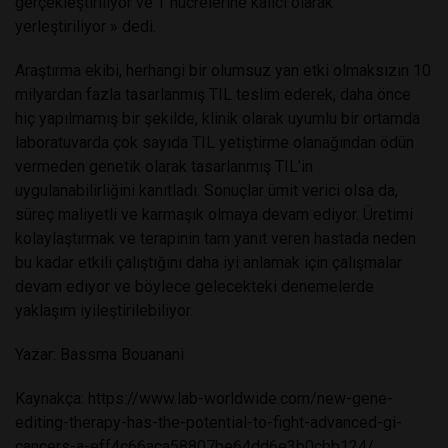
gerçekleştiriliyor ve T hücrelerine kalıcı olarak
yerleştiriliyor » dedi.
Araştırma ekibi, herhangi bir olumsuz yan etki olmaksızın 10
milyardan fazla tasarlanmış TIL teslim ederek, daha önce
hiç yapılmamış bir şekilde, klinik olarak uyumlu bir ortamda
laboratuvarda çok sayıda TIL yetiştirme olanağından ödün
vermeden genetik olarak tasarlanmış TIL’in
uygulanabilirliğini kanıtladı.
Sonuçlar ümit verici olsa da,
süreç maliyetli ve karmaşık olmaya devam ediyor. Üretimi
kolaylaştırmak ve terapinin tam yanıt veren hastada neden
bu kadar etkili çalıştığını daha iyi anlamak için çalışmalar
devam ediyor ve böylece gelecekteki denemelerde
yaklaşım iyileştirilebiliyor.
Yazar: Bassma Bouanani
Kaynakça:
https://www.lab-worldwide.com/new-gene-
editing-therapy-has-the-potential-to-fight-advanced-gi-
cancers-a-eff4c66aca58807be64dd6e3b0cbb124/