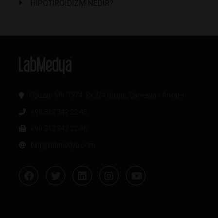
HİPOTİROİDİZM NEDİR?
Oğuzlar Mh. 1374. Sk 2/4 Balgat, Çankaya / Ankara
+90 312 342 22 45
+90 312 342 22 46
bilgi@labmedya.com