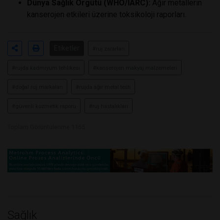
Dünya Sağlık Örgütü (WHO/IARC):
Ağır metallerin
kanserojen etkileri üzerine toksikoloji raporları.
Etiketler
#ruj zararları
#rujda kadmiyum tehlikesi
#kanserojen makyaj malzemeleri
#doğal ruj markaları
#rujda ağır metal testi
#güvenli kozmetik raporu
#ruj hastalıkları
Toplam Görüntülenme 1165
Sağlık