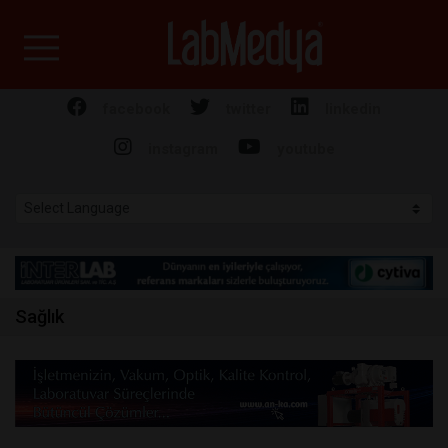
Labmedya - Laboratuv
facebook
twitter
linkedin
instagram
youtube
Sağlık