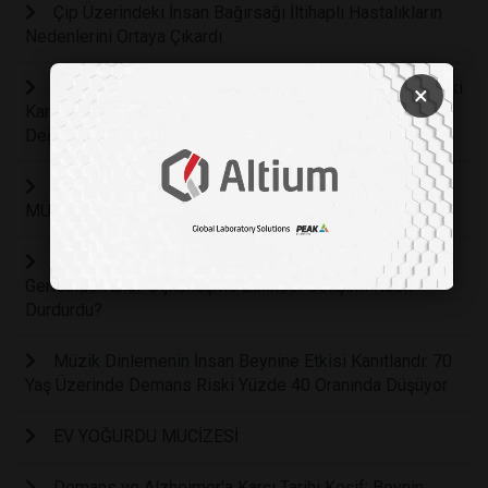
Çip Üzerindeki İnsan Bağırsağı İltihaplı Hastalıkların
Nedenlerini Ortaya Çıkardı
İklim Krizi Doğrudan Kanımıza Karışıyor: Atmosferdeki
×
Karbondioksit Artışı İnsan Biyolojisini ve Kan Kimyasını
Değiştirmeye Başladı
İMPLANT TEDAVİSİNDE AYNI GÜN YENİ DİŞ
MÜMKÜN
Z Kuşağı Zeka Testlerinde Milenyum Neslinin
Gerisinde Kaldı: Dijitalleşme Zihinsel Gelişimi Nasıl
Durdurdu?
Müzik Dinlemenin İnsan Beynine Etkisi Kanıtlandı: 70
Yaş Üzerinde Demans Riski Yüzde 40 Oranında Düşüyor
EV YOĞURDU MUCİZESİ
Demans ve Alzheimer'a Karşı Tarihi Keşif: Beynin