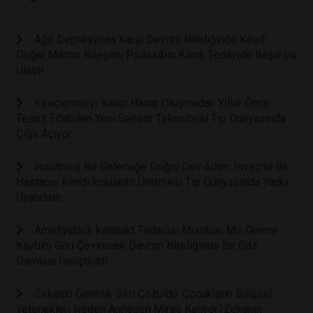
Ağır Depresyona Karşı Devrim Niteliğinde Keşif:
Doğal Mantar Bileşeni Psilosibin Klinik Tedavide Başarıya
Ulaştı
Kireçlenmeyi Kalıcı Hasar Oluşmadan Yıllar Önce
Tespit Edebilen Yeni Sensör Teknolojisi Tıp Dünyasında
Çığır Açıyor
İnsülinsiz Bir Geleceğe Doğru Dev Adım: İsveç'te Bir
Hastanın Kendi İnsülinini Üretmesi Tıp Dünyasında Yankı
Uyandırdı
Ameliyatsız Katarakt Tedavisi Mümkün Mü: Görme
Kaybını Geri Çevirecek Devrim Niteliğinde Bir Göz
Damlası Geliştirildi
Zekanın Genetik Sırrı Çözüldü: Çocukların Bilişsel
Yetenekleri Neden Anneden Miras Kalıyor?Zekanın