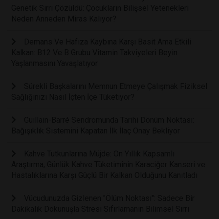
Genetik Sırrı Çözüldü: Çocukların Bilişsel Yetenekleri
Neden Anneden Miras Kalıyor?
Demans Ve Hafıza Kaybına Karşı Basit Ama Etkili
Kalkan: B12 Ve B Grubu Vitamin Takviyeleri Beyin
Yaşlanmasını Yavaşlatıyor
Sürekli Başkalarını Memnun Etmeye Çalışmak Fiziksel
Sağlığınızı Nasıl İçten İçe Tüketiyor?
Guillain-Barré Sendromunda Tarihi Dönüm Noktası:
Bağışıklık Sistemini Kapatan İlk İlaç Onay Bekliyor
Kahve Tutkunlarına Müjde: On Yıllık Kapsamlı
Araştırma, Günlük Kahve Tüketiminin Karaciğer Kanseri ve
Hastalıklarına Karşı Güçlü Bir Kalkan Olduğunu Kanıtladı
Vücudunuzda Gizlenen "Ölüm Noktası": Sadece Bir
Dakikalık Dokunuşla Stresi Sıfırlamanın Bilimsel Sırrı