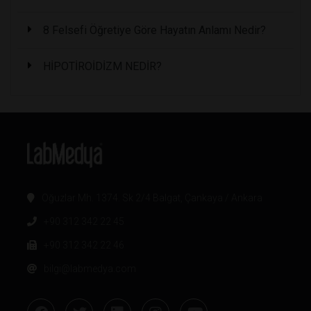
8 Felsefi Öğretiye Göre Hayatın Anlamı Nedir?
HİPOTİROİDİZM NEDİR?
Oğuzlar Mh. 1374. Sk 2/4 Balgat, Çankaya / Ankara
+90 312 342 22 45
+90 312 342 22 46
bilgi@labmedya.com