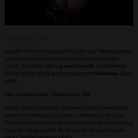
26 ARALIK 2025, CUMA
Güzellik rutinimizin vazgeçilmezi olan rujlar hakkında yapılan
son toksikoloji analizleri, korkutucu bir gerçeği ortaya
çıkardı. Test edilen
tüm ruj markalarında
ve renklerinde,
yüksek toksik özellik gösteren ağır metal
Kadmiyum
tespit
edildi.
FDA Limitleri Aşıldı: "Güvenli Doz Yok"
Yapılan çarpıcı çalışmada, incelenen örneklerin neredeyse
tamamında kadmiyum seviyesinin, Amerikan Gıda ve İlaç
Dairesi'nin (FDA) belirlediği kabul edilebilir limitin (3 mg/kg)
üzerinde olduğu görüldü. Bu durum, "Az sürersem bir şey
olmaz" algısını tamamen yıkıyor.