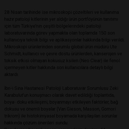
28 Nisan tarihinde ise mikroskopi çözeltileri ve kullanıma
hazır patoloji kitlerinin yer aldığı ürün portföyünün tanıtımı
için tüm Türkiye'nin çeşitli bölgelerindeki patoloji
laboratuvarında görev yapmakta olan toplamda 150 son
kullanıcıya teknik bilgi ve aplikasyonlar hakkında bilgi verildi.
Mikroskopi ürünlerinden sorumlu global ürün müdürü Ute
Schmidt, kullanıcı ve çevre dostu ürünlerden, kanserojen ve
toksik etkisi olmayan kokusuz ksilen (Neo Clear) ile fenol
içermeyen kitler hakkında son kullanıcılara detaylı bilgi
aktardı.
İbn-i Sina Hastanesi Patoloji Laboratuvar Sorumlusu Zeki
Karabulut'un konuşmacı olarak davet edildiği toplantıda,
boya- doku etkileşimi, boyanmayı etkileyen faktörler, bağ
dokusu ve önemli boyalar (Van Gieson, Masson, Gomori
trikrom) ile histokimyasal boyamada karşılaşılan sorunlar
hakkında çözüm önerileri sundu.