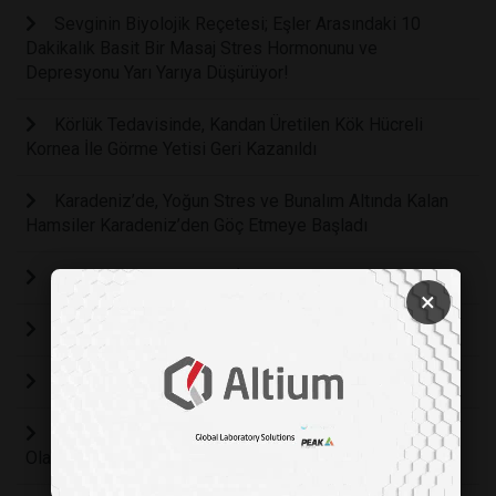
Sevginin Biyolojik Reçetesi; Eşler Arasındaki 10
Dakikalık Basit Bir Masaj Stres Hormonunu ve
Depresyonu Yarı Yarıya Düşürüyor!
Körlük Tedavisinde, Kandan Üretilen Kök Hücreli
Kornea İle Görme Yetisi Geri Kazanıldı
Karadeniz’de, Yoğun Stres ve Bunalım Altında Kalan
Hamsiler Karadeniz’den Göç Etmeye Başladı
YAPAY ZEKA DESTEKLİ SANAL LABORATUVAR
×
BİRLİKTE BÜYÜDÜĞÜMÜZ 15. YILIMIZ!
Cleanzone 2024: Temiz odalarla geleceğe doğru
Yapay Zeka Arkadaşa Mesaj Yazmada Yardımcı
Olabilir, Ama Yapmayın