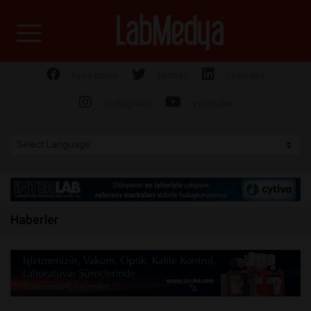
Labmedya - Laboratuv
facebook
twitter
linkedin
instagram
youtube
Haberler