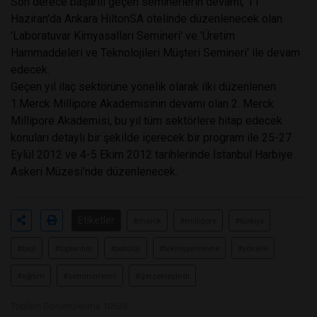
Son derece başarılı geçen seminerlerin devamı, 11
Haziran'da Ankara HiltonSA otelinde düzenlenecek olan
'Laboratuvar Kimyasalları Semineri' ve 'Üretim
Hammaddeleri ve Teknolojileri Müşteri Semineri' ile devam
edecek.
Geçen yıl ilaç sektörüne yönelik olarak ilki düzenlenen
1.Merck Millipore Akademisinin devamı olan 2. Merck
Millipore Akademisi, bu yıl tüm sektörlere hitap edecek
konuları detaylı bir şekilde içerecek bir program ile 25-27
Eylül 2012 ve 4-5 Ekim 2012 tarihlerinde İstanbul Harbiye
Askeri Müzesi’nde düzenlenecek.
Etiketler
#merck
#millipore
#türkiye
#bayi
#toplantısı
#patoloji
#teknisyenlerine
#yönelik
#eğitim
#seminerlerini
#gerçekleştirdi
Toplam Görüntülenme 10536