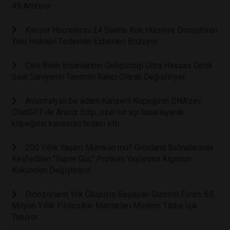
49 Artırıyor
Kanser Hücrelerini 24 Saatte Kök Hücreye Dönüştüren
Yeni Hidrojel Tedavide Ezberleri Bozuyor
Çinli Bilim İnsanlarının Geliştirdiği Ultra Hassas Optik
Saat Saniyenin Tanımını Kalıcı Olarak Değiştiriyor
Avustralyalı bir adam Kanserli Köpeğinin DNA'sını
ChatGPT ile Analiz Edip, özel bir aşı tasarlayarak
köpeğinin kanserini tedavi etti.
200 Yıllık Yaşam Mümkün mü? Grönland Balinalarında
Keşfedilen "Süper Güç" Proteini Yaşlanma Algımızı
Kökünden Değiştiriyor
Dinozorların Yok Oluşuyla Başlayan Gizemli Evrim: 65
Milyon Yıllık Psilosibin Mantarları Modern Tıbba Işık
Tutuyor