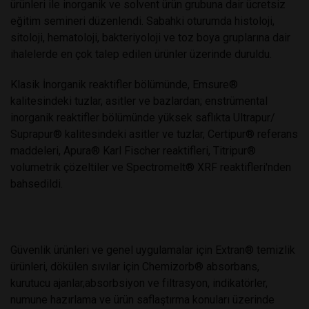
ürünleri ile inorganik ve solvent ürün grubuna dair ücretsiz
eğitim semineri düzenlendi. Sabahki oturumda histoloji,
sitoloji, hematoloji, bakteriyoloji ve toz boya gruplarına dair
ihalelerde en çok talep edilen ürünler üzerinde duruldu.
Klasik İnorganik reaktifler bölümünde, Emsure®
kalitesindeki tuzlar, asitler ve bazlardan; enstrümental
inorganik reaktifler bölümünde yüksek saflıkta Ultrapur/
Suprapur® kalitesindeki asitler ve tuzlar, Certipur® referans
maddeleri, Apura® Karl Fischer reaktifleri, Titripur®
volumetrik çözeltiler ve Spectromelt® XRF reaktifleri'nden
bahsedildi.
Güvenlik ürünleri ve genel uygulamalar için Extran® temizlik
ürünleri, dökülen sıvılar için Chemizorb® absorbans,
kurutucu ajanlar,absorbsiyon ve filtrasyon, indikatörler,
numune hazırlama ve ürün saflaştırma konuları üzerinde