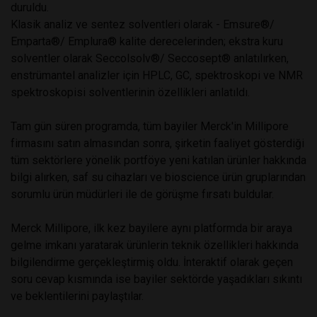
duruldu.
Klasik analiz ve sentez solventleri olarak - Emsure®/
Emparta®/ Emplura® kalite derecelerinden; ekstra kuru
solventler olarak Seccolsolv®/ Seccosept® anlatılırken,
enstrümantel analizler için HPLC, GC, spektroskopi ve NMR
spektroskopisi solventlerinin özellikleri anlatıldı.
Tam gün süren programda, tüm bayiler Merck'in Millipore
firmasını satın almasından sonra, şirketin faaliyet gösterdiği
tüm sektörlere yönelik portföye yeni katılan ürünler hakkında
bilgi alırken, saf su cihazları ve bioscience ürün gruplarından
sorumlu ürün müdürleri ile de görüşme fırsatı buldular.
Merck Millipore, ilk kez bayilere aynı platformda bir araya
gelme imkanı yaratarak ürünlerin teknik özellikleri hakkında
bilgilendirme gerçekleştirmiş oldu. İnteraktif olarak geçen
soru cevap kısmında ise bayiler sektörde yaşadıkları sıkıntı
ve beklentilerini paylaştılar.