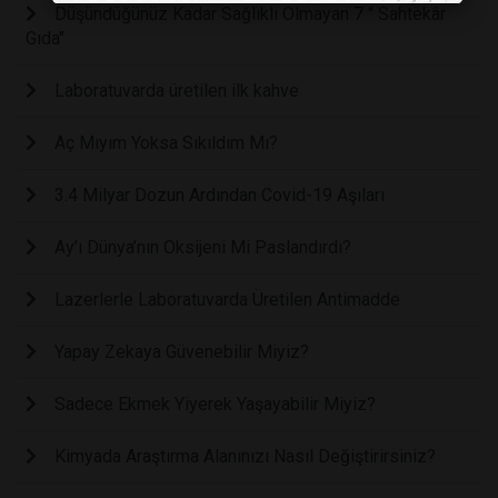
Düşündüğünüz Kadar Sağlıklı Olmayan 7 " Sahtekâr
Gıda"
Laboratuvarda üretilen ilk kahve
Aç Mıyım Yoksa Sıkıldım Mı?
3.4 Milyar Dozun Ardından Covid-19 Aşıları
Ay’ı Dünya’nın Oksijeni Mi Paslandırdı?
Lazerlerle Laboratuvarda Üretilen Antimadde
Yapay Zekaya Güvenebilir Miyiz?
Sadece Ekmek Yiyerek Yaşayabilir Miyiz?
Kimyada Araştırma Alanınızı Nasıl Değiştirirsiniz?