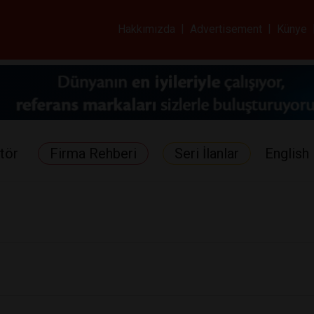
ar ve Sağlık Gazetes
Hakkımızda
|
Advertisement
|
Künye
tör
Firma Rehberi
Seri İlanlar
English 