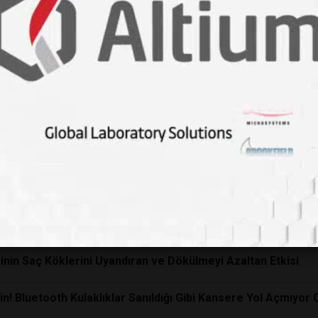
Arkeozoolojik Bulgular
r mu?
l Değişiyor?
Sadece Pazarlama mı?
ki Etkileri
inin Saç Köklerini Uyandıran ve Dökülmeyi Azaltan Etkisi
 Bluetooth Kulaklıklar Sanıldığı Gibi Kansere Yol Açmıyor Ol