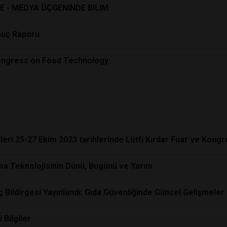
E - MEDYA ÜÇGENINDE BILIM
onuç Raporu
 Congress on Food Technology
leri 25-27 Ekim 2023 tarihlerinde Lütfi Kırdar Fuar ve Kongr
ma Teknolojisinin Dünü, Bugünü ve Yarını
ç Bildirgesi Yayınlandı: Gıda Güvenliğinde Güncel Gelişmeler
Bilgiler