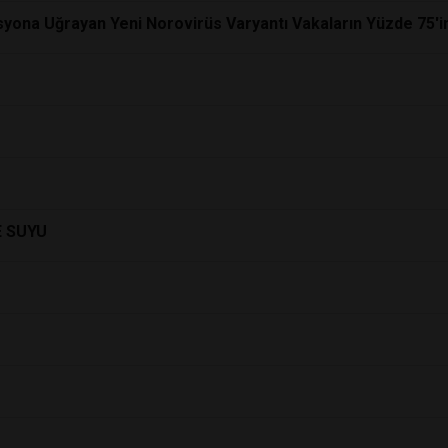
syona Uğrayan Yeni Norovirüs Varyantı Vakaların Yüzde 75'i
E SUYU