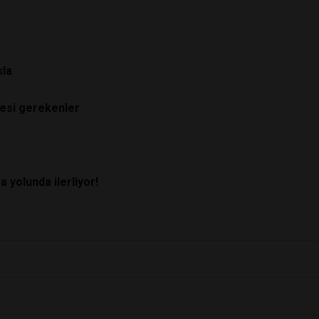
sla
mesi gerekenler
 yolunda ilerliyor!