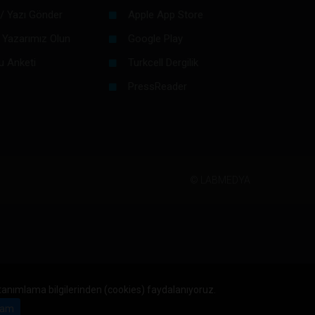
/ Yazı Gönder
Apple App Store
 Yazarımız Olun
Google Play
u Anketi
Turkcell Dergilik
PressReader
©
LABMEDYA
 tanımlama bilgilerinden (cookies) faydalanıyoruz.
am