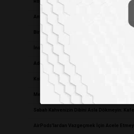
Röportaj Altium Türkiye
Antik Roma’da Sığırcık Kuşlarının Tüketimi, 
Bireysel Çevrecilik Gerçekten Fark Yaratıyo
İnsan Psikolojisi Günün Saatlerine Göre Nası
Adderall ve Dikkat Eksikliği
Kolajen Takviyeleri İşe Yarıyor mu? Yoksa 
Meditasyonun Beyin, Dikkat ve Stres Üzerinde
Sabah Kahvenizin Dibini Asla Dökmeyin: Kafe
AirPods'lardan Vazgeçmek İçin Acele Etmeyin!