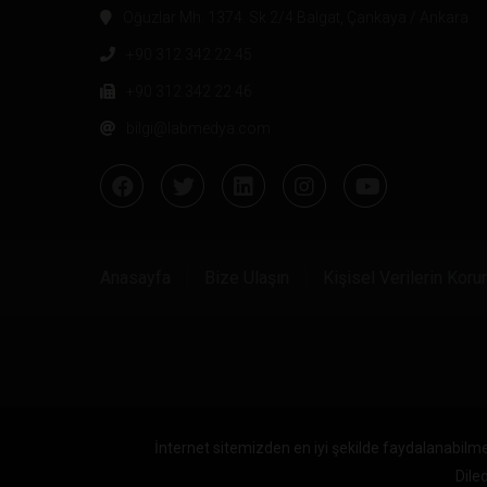
Oğuzlar Mh. 1374. Sk 2/4 Balgat, Çankaya / Ankara
+90 312 342 22 45
+90 312 342 22 46
bilgi@labmedya.com
Anasayfa
Bize Ulaşın
Kişisel Verilerin Kor
İnternet sitemizden en iyi şekilde faydalanabilme
Diled