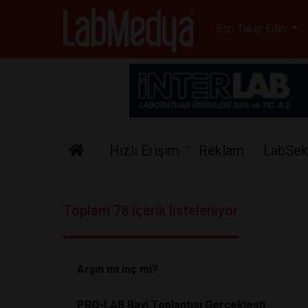
Labmedya - Laboratuv
Bizi Takip Edin
Hızlı Erişim
Reklam
LabSek
Toplam 78 içerik listeleniyor
Arşın mı inç mi?
PRO-LAB Bayi Toplantısı Gerçekleşti