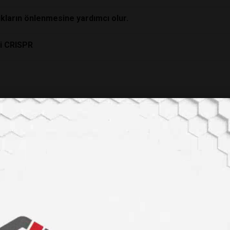
lıkların önlenmesine yardımcı olur.
ji CRISPR
nlık
ndromu