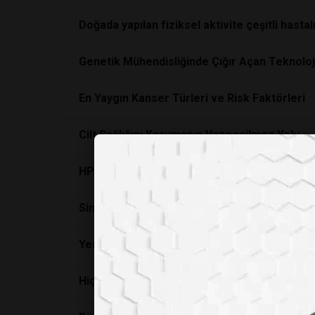
Doğada yapılan fiziksel aktivite çeşitli hasta
Genetik Mühendisliğinde Çığır Açan Teknolo
En Yaygın Kanser Türleri ve Risk Faktörleri
Cilt Sağlığını Korumanın Vazgeçilmez Yolu
HPV Enfeksiyonları ve Aşılarının Önemi
Sinsi Tehdit ve Mücadelede Yeni Yaklaşımlar
Yemek Seçmenin Nedenleri ve Genetik Yatkı
Hiçbir Şey İçin Yeterli Değilim: Imposter Se