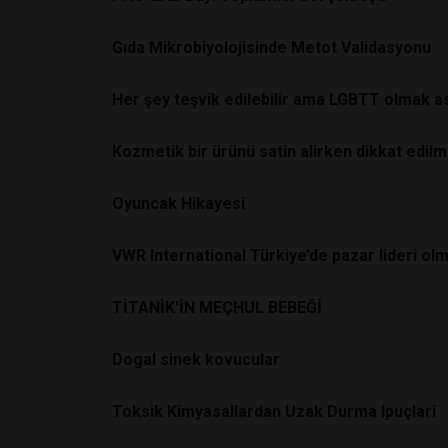
Gıda Mikrobiyolojisinde Metot Validasyonu
Her şey teşvik edilebilir ama LGBTT olmak a
Kozmetik bir ürünü satin alirken dikkat edil
Oyuncak Hikayesi
VWR International Türkiye’de pazar lideri olma
TİTANİK'İN MEÇHUL BEBEĞİ
Dogal sinek kovucular
Toksik Kimyasallardan Uzak Durma Ipuçlari