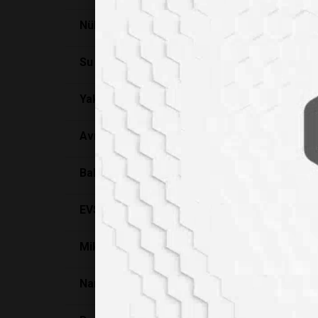
Nükleon Klimatik Test (İklimlendirme) kabinl
Su hayattır!
Yaklaşan su kıtlığına karşı nükleer su
arıtma
t
Avrupa’nın en genç tesisi İZAYDAŞ, büyük b
Bakteriler su
arıtma
sistemlerinin hizmetind
EVSEL ATIKLAR
Mikrobiyolojide öldürücü işlemler; Sirke
Nanoelmaslar hidrojeni verimli bir şekilde
ar