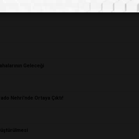
Sahalarının Geleceği
rado Nehri'nde Ortaya Çıktı!
nüştürülmesi