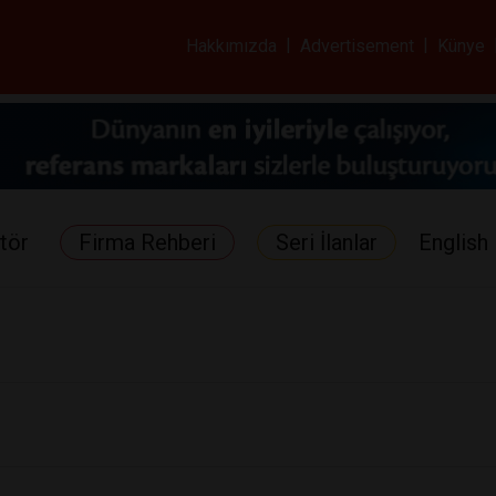
ar ve Sağlık Gazetes
Hakkımızda
|
Advertisement
|
Künye
tör
Firma Rehberi
Seri İlanlar
English 