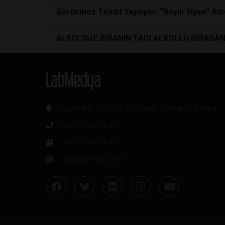
Görünmez Tehdit Yayılıyor: “Beyin Yiyen” Amo
ALKOLSÜZ BİRANIN TADI ALKOLLÜ BİRADAN 
Oğuzlar Mh. 1374. Sk 2/4 Balgat, Çankaya / Ankara
+90 312 342 22 45
+90 312 342 22 46
bilgi@labmedya.com