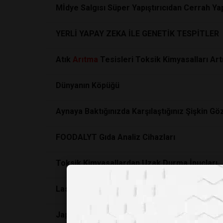
Mİdye Salgısı Süper Yapıştırıcıdan Cerrah Yap
YERLİ YAPAY ZEKA İLE GENETİK TESPİTLER
Atık
Arıtma
Tesisleri Toksik Kimyasalları Artı
Dünyanın Köpüğü
Aynaya Baktığınızda Karşılaştığınız Şişkin Göz
FOODALYT Gıda Analiz Cihazları
Toksik Kimyasallardan Uzak Durma İpuçları
Lastik Parçacıkları Tatlı Suya Karışıyor
Japonya Bu Yıl Fukuşima'dan Arıtılmış Su Sa