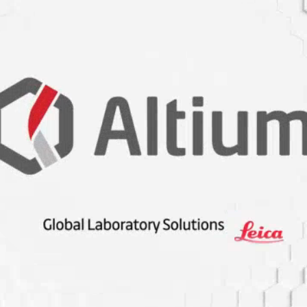
eri
esisleri faydalı olabilir mi?
akımı tamamladı.
e
ıtma
nın anahtarı olabilir