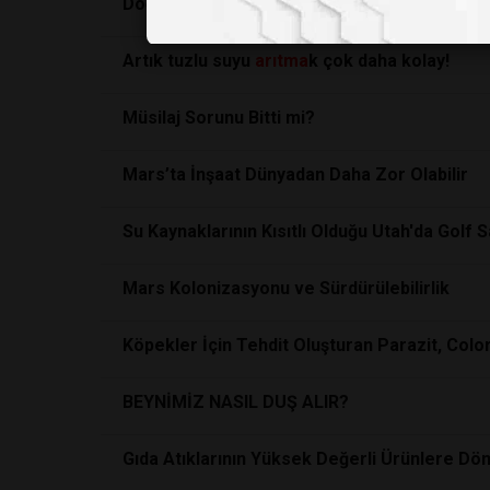
Doğal sabun nasıl anlaşılır?
Artık tuzlu suyu
arıtma
k çok daha kolay!
Müsilaj Sorunu Bitti mi?
Mars’ta İnşaat Dünyadan Daha Zor Olabilir
Su Kaynaklarının Kısıtlı Olduğu Utah'da Golf 
Mars Kolonizasyonu ve Sürdürülebilirlik
Köpekler İçin Tehdit Oluşturan Parazit, Colo
BEYNİMİZ NASIL DUŞ ALIR?
Gıda Atıklarının Yüksek Değerli Ürünlere Dö