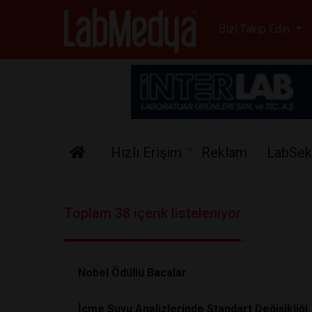
Labmedya - Laboratuv
Bizi Takip Edin
Hızlı Erişim
Reklam
LabSek
Toplam 38 içerik listeleniyor
Nobel Ödüllü Bacalar
İçme Suyu Analizlerinde Standart Değişikliği