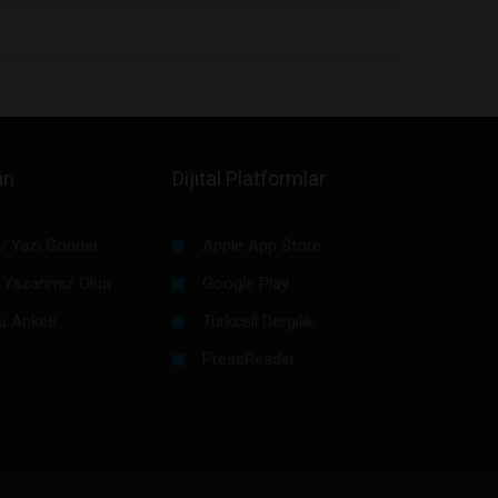
in
Dijital Platformlar
/ Yazı Gönder
Apple App Store
 Yazarımız Olun
Google Play
u Anketi
Turkcell Dergilik
PressReader