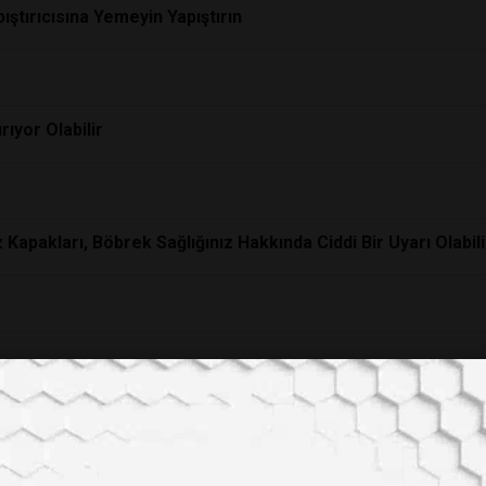
ıştırıcısına Yemeyin Yapıştırın
rıyor Olabilir
 Kapakları, Böbrek Sağlığınız Hakkında Ciddi Bir Uyarı Olabili
lmaya Başlayacak