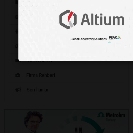
Yayınlarımız
Haberler
Fırsat Ürünleri
Sizden Gelenler
Video Galeri
Firma Rehberi
Seri İlanlar