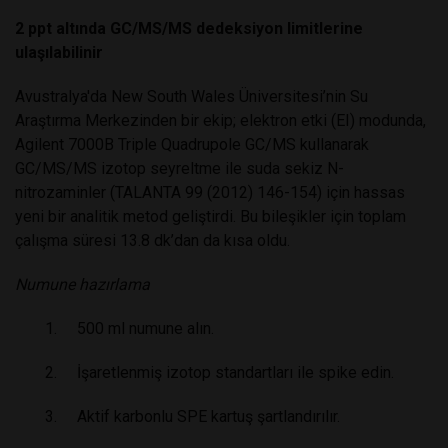
2 ppt altında GC/MS/MS dedeksiyon limitlerine
ulaşılabilinir
Avustralya'da New South Wales Üniversitesi’nin Su
Araştırma Merkezinden bir ekip; elektron etki (EI) modunda,
Agilent 7000B Triple Quadrupole GC/MS kullanarak
GC/MS/MS izotop seyreltme ile suda sekiz N-
nitrozaminler (TALANTA 99 (2012) 146-154) için hassas
yeni bir analitik metod geliştirdi. Bu bileşikler için toplam
çalışma süresi 13.8 dk’dan da kısa oldu.
Numune hazırlama
1. 500 ml numune alın.
2. İşaretlenmiş izotop standartları ile spike edin.
3. Aktif karbonlu SPE kartuş şartlandırılır.