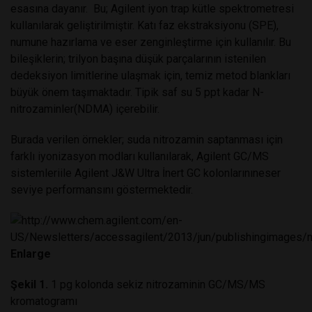
esasına dayanır. Bu; Agilent iyon trap kütle spektrometresi
kullanılarak geliştirilmiştir. Katı faz ekstraksiyonu (SPE),
numune hazırlama ve eser zenginleştirme için kullanılır. Bu
bileşiklerin; trilyon başına düşük parçalarının istenilen
dedeksiyon limitlerine ulaşmak için, temiz metod blankları
büyük önem taşımaktadır. Tipik saf su 5 ppt kadar N-
nitrozaminler(NDMA) içerebilir.
Burada verilen örnekler; suda nitrozamin saptanması için
farklı iyonizasyon modları kullanılarak,
Agilent GC/MS
sistemleri
ile
Agilent J&W Ultra İnert GC kolonlarının
eser
seviye performansını göstermektedir.
Enlarge
Şekil 1.
1 pg kolonda sekiz nitrozaminin GC/MS/MS
kromatogramı