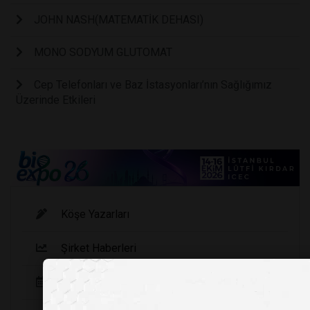
JOHN NASH(MATEMATİK DEHASI)
MONO SODYUM GLUTOMAT
Cep Telefonları ve Baz İstasyonları’nın Sağlığımız
Üzerinde Etkileri
Köşe Yazarları
Şirket Haberleri
Etkinlikler