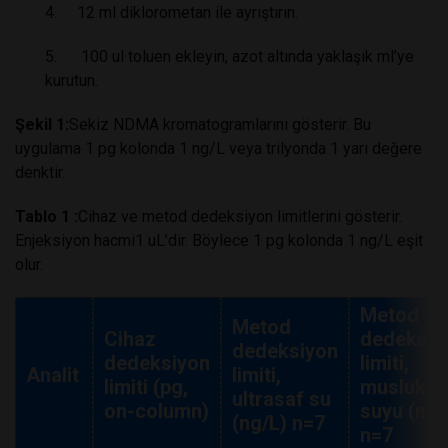
4. 12 ml diklorometan ile ayrıştırın.
5. 100 ul toluen ekleyin, azot altında yaklaşık ml’ye
kurutun.
Şekil 1:
Sekiz NDMA kromatogramlarını gösterir. Bu
uygulama 1 pg kolonda 1 ng/L veya trilyonda 1 yarı değere
denktir.
Tablo 1 :
Cihaz ve metod dedeksiyon limitlerini gösterir.
Enjeksiyon hacmi1 uL’dir. Böylece 1 pg kolonda 1 ng/L eşit
olur.
Metod
Metod
Cihaz
dedeksiy
dedeksiyon
dedeksiyon
limiti,
Analit
limiti,
limiti (pg,
musluk
ultrasaf su
on-column)
suyu (ng/
(ng/L) n=7
n=7