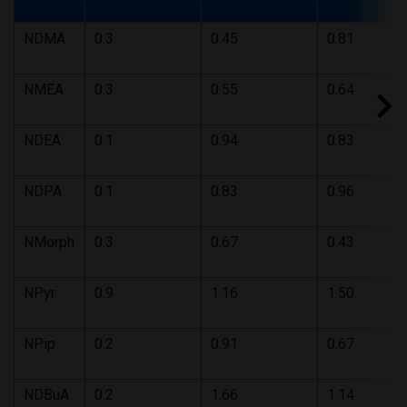
NDMA
0.3
0.45
0.81
NMEA
0.3
0.55
0.64
NDEA
0.1
0.94
0.83
NDPA
0.1
0.83
0.96
NMorph
0.3
0.67
0.43
NPyr
0.9
1.16
1.50
NPip
0.2
0.91
0.67
NDBuA
0.2
1.66
1.14