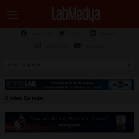
Labmedya - Laboratuv
facebook
twitter
linkedin
instagram
youtube
Sizden Gelenler