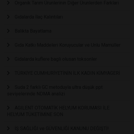
Organik Tarım Ürunlerinin Diğer Ürunlerden Farklari
Gıdalarda İlaç Kalıntıları
Balikta Bayatlama
Gıda Katkı Maddeleri Koruyucular ve Unlu Mamüller
Gidalarda kuflere bagli olusan toksonler
TÜRKİYE CUMHURİYETİNİN İLK KADIN KİMYAGERİ
Suda 2 farklı GC metoduyla ultra düşük ppt
seviyelerinde NDMA analizi
AGILENT OTOMATİK HELYUM KORUMASI İLE
HELYUM TÜKETİMİNE SON
İŞ SAĞLIĞI ve GÜVENLİĞİ KANUNU DEĞİŞTİ!