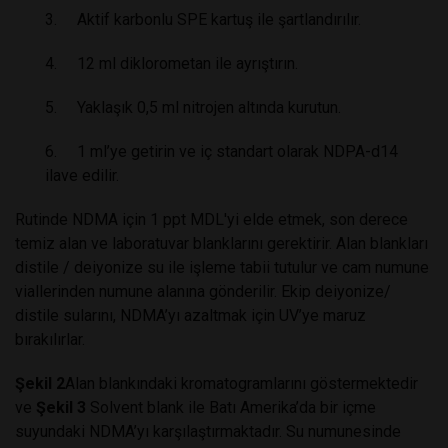
3. Aktif karbonlu SPE kartuş ile şartlandırılır.
4. 12 ml diklorometan ile ayrıştırın.
5. Yaklaşık 0,5 ml nitrojen altında kurutun.
6. 1 ml’ye getirin ve iç standart olarak NDPA-d14
ilave edilir.
Rutinde NDMA için 1 ppt MDL'yi elde etmek, son derece
temiz alan ve laboratuvar blanklarını gerektirir. Alan blankları
distile / deiyonize su ile işleme tabii tutulur ve cam numune
viallerinden numune alanına gönderilir. Ekip deiyonize/
distile sularını, NDMA’yı azaltmak için UV’ye maruz
bırakılırlar.
Şekil 2
Alan blankındaki kromatogramlarını göstermektedir
ve
Şekil 3
Solvent blank ile Batı Amerika’da bir içme
suyundaki NDMA’yı karşılaştırmaktadır. Su numunesinde