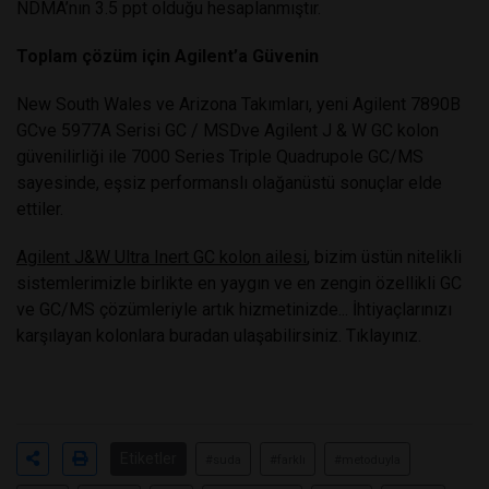
NDMA’nın 3.5 ppt olduğu hesaplanmıştır.
Toplam çözüm için Agilent’a Güvenin
New South Wales ve Arizona Takımları, yeni
Agilent 7890B
GC
ve 5977A
Serisi GC / MSD
ve Agilent J & W GC kolon
güvenilirliği ile
7000 Series Triple Quadrupole GC/MS
sayesinde, eşsiz performanslı olağanüstü sonuçlar elde
ettiler.
Agilent J&W Ultra Inert GC kolon ailesi
, bizim üstün nitelikli
sistemlerimizle birlikte en yaygın ve en zengin özellikli GC
ve GC/MS çözümleriyle artık hizmetinizde... İhtiyaçlarınızı
karşılayan kolonlara buradan ulaşabilirsiniz.
Tıklayınız.
Etiketler
#suda
#farklı
#metoduyla