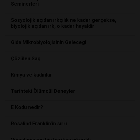
Seminerleri
Sosyolojik açıdan ırkçılık ne kadar gerçekse,
biyolojik açıdan ırk, o kadar hayaldir
Gida Mikrobiyolojisinin Gelecegi
Çözülen Saç
Kimya ve kadınlar
Tarihteki Ölümcül Deneyler
E Kodu nedir?
Rosalind Franklin’in sırrı
Vücudumuzun his haritası çıkarıldı