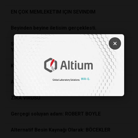
EN ÇOK MEMLEKETIM IÇIN SEVINDIM
Beyinden beyine iletisim gerçeklesti.
×
SADECE IKI KISI, INSAN SOYUNU KORUMAYA
YETER MI?
Kımyaya Hükmeden Dünyaya Hükmeder
Alerjilerin sorumlusu Neanderthaller
ZIKA VIRÜSÜ
Gerçegi soluyan adam: ROBERT BOYLE
Alternatif Besin Kaynağı Olarak: BÖCEKLER