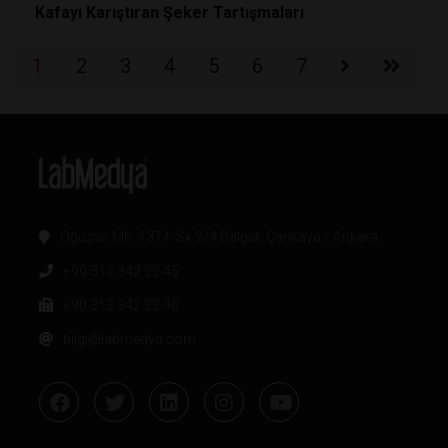
Kafayı Karıştıran Şeker Tartışmaları
1
2
3
4
5
6
7
Oğuzlar Mh. 1374. Sk 2/4 Balgat, Çankaya / Ankara
+90 312 342 22 45
+90 312 342 22 46
bilgi@labmedya.com