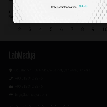
1. Uluslararası Gıda Teknolojisi Kongresi Sonuç
Raporu
1
2
3
4
5
6
7
8
9
1
Oğuzlar Mh. 1374. Sk 2/4 Balgat, Çankaya / Ankara
+90 312 342 22 45
+90 312 342 22 46
bilgi@labmedya.com