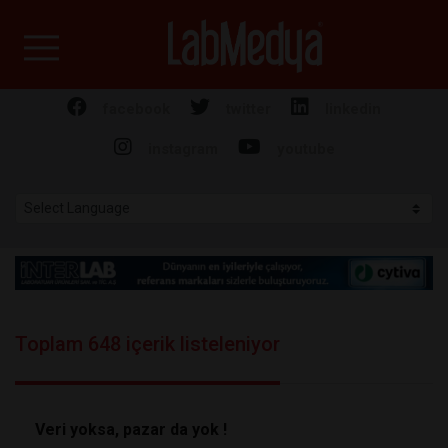
Labmedya - Laboratuv
facebook
twitter
linkedin
instagram
youtube
Toplam 648 içerik listeleniyor
Veri yoksa, pazar da yok !