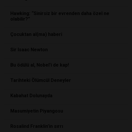
Hawking: “Sinirsiz bir evrenden daha özel ne
olabilir?”
Çocuktan al(ma) haberi
Sir Isaac Newton
Bu ödülü al, Nobel’i de kap!
Tarihteki Ölümcül Deneyler
Kabahat Dolunayda
Masumiyetin Piyangosu
Rosalind Franklin’in sırrı