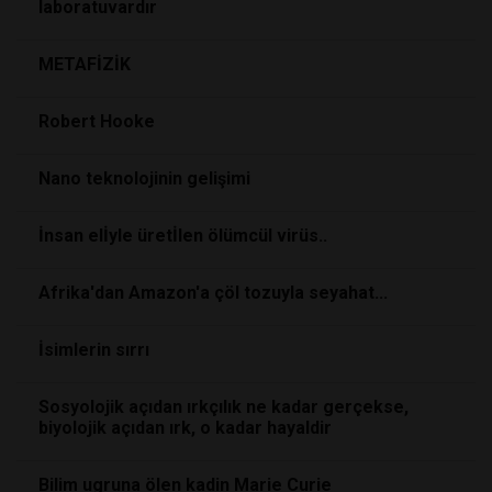
laboratuvardır
METAFİZİK
Robert Hooke
Nano teknolojinin gelişimi
İnsan elİyle üretİlen ölümcül virüs..
Afrika'dan Amazon'a çöl tozuyla seyahat...
İsimlerin sırrı
Sosyolojik açıdan ırkçılık ne kadar gerçekse,
biyolojik açıdan ırk, o kadar hayaldir
Bilim ugruna ölen kadin Marie Curie