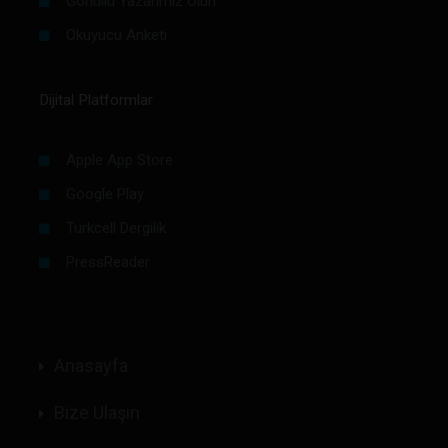
Gönüllü Yazarımız Olun
Okuyucu Anketi
Dijital Platformlar
Apple App Store
Google Play
Turkcell Dergilik
PressReader
Anasayfa
Bize Ulaşın