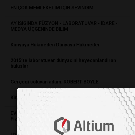
EN ÇOK MEMLEKETIM IÇIN SEVINDIM
AY ISIGINDA FÜZYON - LABORATUVAR - IDARE -
MEDYA ÜÇGENINDE BILIM
Kımyaya Hükmeden Dünyaya Hükmeder
2015’te laboratuvar dünyasini heyecanlandiran
buluslar
Gerçegi soluyan adam: ROBERT BOYLE
Kimya laboratuvarında yapılan sanat; Parfüm
EVREN’DEKİ EN ŞAŞIRTICI GERÇEK NEDİR? Hayatın
Fiziksel Anlamına Dair 3
Bilimsel
Cevap
Uzayda bitki yetiştirmek mümkün mü?