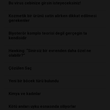
Bu virus cebinize girsin isteyeceksiniz!
Kozmetik bir ürünü satin alirken dikkat edilmesi
gerekenler
Biyoterör komplo teorisi degil gerçegin ta
kendisidir
Hawking: “Sinirsiz bir evrenden daha özel ne
olabilir?”
Çözülen Saç
Yeni bir böcek türü bulundu
Kimya ve kadınlar
Kötü anıları uyku esnasında siliyorlar