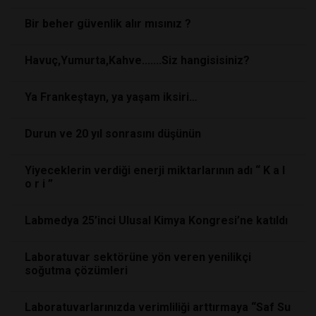
Bir beher güvenlik alır mısınız ?
Havuç,Yumurta,Kahve.......Siz hangisisiniz?
Ya Frankeştayn, ya yaşam iksiri…
Durun ve 20 yıl sonrasını düşünün
Yiyeceklerin verdiği enerji miktarlarının adı “ K a l
o r i ”
Labmedya 25’inci Ulusal Kimya Kongresi’ne katıldı
Laboratuvar sektörüne yön veren yenilikçi
soğutma çözümleri
Laboratuvarlarınızda verimliliği arttırmaya “Saf Su