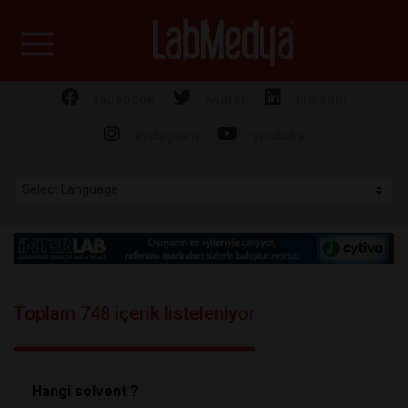
Labmedya - Laboratuv
facebook
twitter
linkedin
instagram
youtube
Toplam 748 içerik listeleniyor
Hangi solvent ?