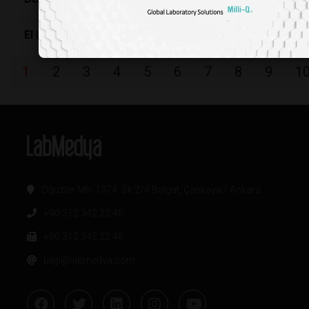
El Laboratuvarları Geliyor...
1
2
3
4
5
6
7
8
9
1
Oğuzlar Mh. 1374. Sk 2/4 Balgat, Çankaya / Ankara
+90 312 342 22 45
+90 312 342 22 46
bilgi@labmedya.com