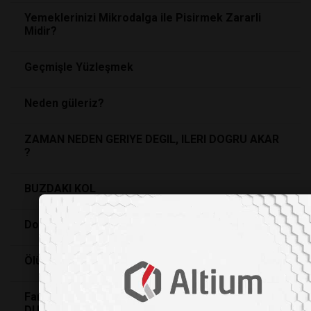
Yemeklerinizi Mikrodalga ile Pisirmek Zararli
Midir?
Geçmişle Yüzleşmek
Neden güleriz?
ZAMAN NEDEN GERIYE DEGIL, ILERI DOGRU AKAR
?
BUZDAKI KOL
Dogal sinek kovucular
Ölümsüzlük IKSIRI BULUNDU: Cryonics
Farkinda Olmadigimiz Vazgeçilmezimiz KOKU
DUYUMUZ