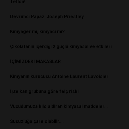
Teflon!
Devrimci Papaz: Joseph Priestley
Kimyager mi, kimyacı mı?
Çikolatanın içerdiği 2 güçlü kimyasal ve etkileri
İÇİMİZDEKİ MAKASLAR
Kimyanın kurucusu Antoine Laurent Lavoisier
İşte kan grubuna göre felç riski
Vücüdumuza kilo aldiran kimyasal maddeler...
Susuzluğa çare olabilir....