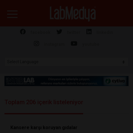
Labmedya - Laboratuv
facebook
twitter
linkedin
instagram
youtube
Toplam 206 içerik listeleniyor
Kansere karşı koruyan gıdalar