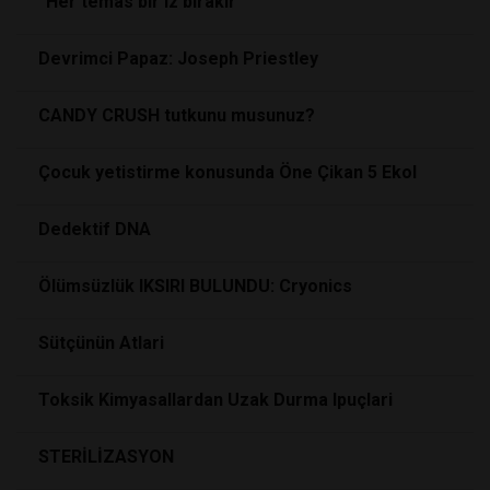
“Her temas bir iz bırakır”
Devrimci Papaz: Joseph Priestley
CANDY CRUSH tutkunu musunuz?
Çocuk yetistirme konusunda Öne Çikan 5 Ekol
Dedektif DNA
Ölümsüzlük IKSIRI BULUNDU: Cryonics
Sütçünün Atlari
Toksik Kimyasallardan Uzak Durma Ipuçlari
STERİLİZASYON