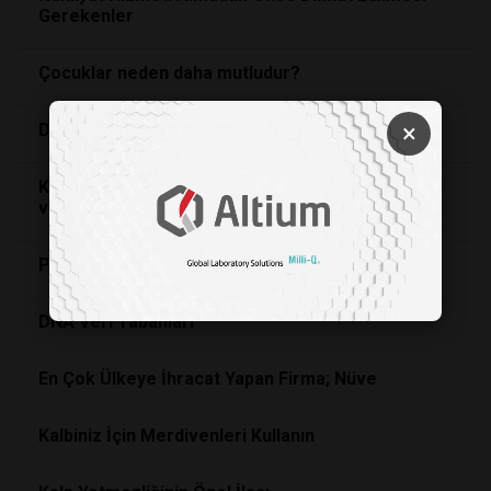
Gerekenler
Çocuklar neden daha mutludur?
×
DİYABET VE GEBELİK
Küresel ısınmanın asıl sebebi sürekli çoğalmamız
ve et yeme merakımız!
Portakaldan covid-19
DNA Veri Tabanları
En Çok Ülkeye İhracat Yapan Firma; Nüve
Kalbiniz İçin Merdivenleri Kullanın