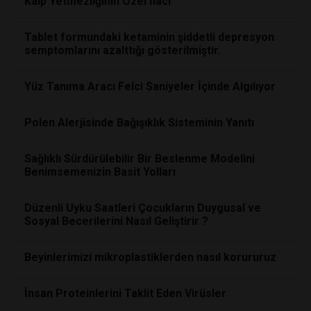
Kalp Yetmezliğinin Özel İlacı
Tablet formundaki ketaminin şiddetli depresyon
semptomlarını azalttığı gösterilmiştir.
Yüz Tanıma Aracı Felci Saniyeler İçinde Algılıyor
Polen Alerjisinde Bağışıklık Sisteminin Yanıtı
Sağlıklı Sürdürülebilir Bir Beslenme Modelini
Benimsemenizin Basit Yolları
Düzenli Uyku Saatleri Çocukların Duygusal ve
Sosyal Becerilerini Nasıl Geliştirir ?
Beyinlerimizi mikroplastiklerden nasıl korururuz
İnsan Proteinlerini Taklit Eden Virüsler