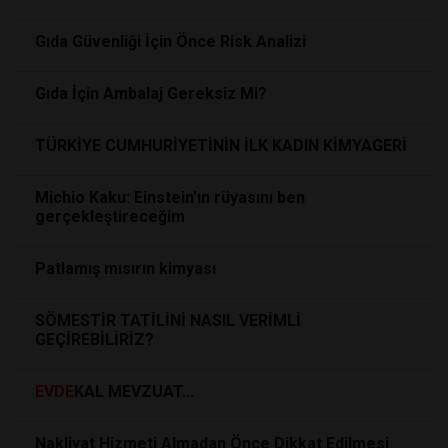
Gıda Güvenliği İçin Önce Risk Analizi
Gıda İçin Ambalaj Gereksiz Mi?
TÜRKİYE CUMHURİYETİNİN İLK KADIN KİMYAGERİ
Michio Kaku: Einstein’ın rüyasını ben
gerçekleştireceğim
Patlamış mısırın kimyası
SÖMESTİR TATİLİNİ NASIL VERİMLİ
GEÇİREBİLİRİZ?
EVDE
KAL MEVZUAT...
Nakliyat Hizmeti Almadan Önce Dikkat Edilmesi