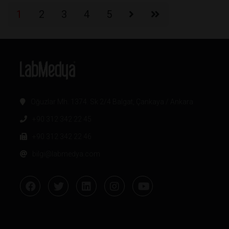
1
2
3
4
5
Oğuzlar Mh. 1374. Sk 2/4 Balgat, Çankaya / Ankara
+90 312 342 22 45
+90 312 342 22 46
bilgi@labmedya.com