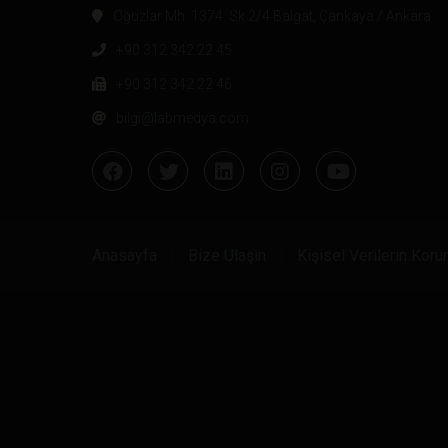
Oğuzlar Mh. 1374. Sk 2/4 Balgat, Çankaya / Ankara
+90 312 342 22 45
+90 312 342 22 46
bilgi@labmedya.com
Anasayfa
Bize Ulaşın
Kişisel Verilerin Kor