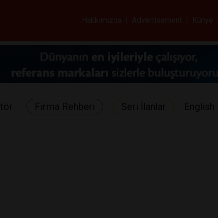
ar ve Sağlık Gazetes
Hakkımızda
|
Advertisement
|
Künye
tör
Firma Rehberi
Seri İlanlar
English 