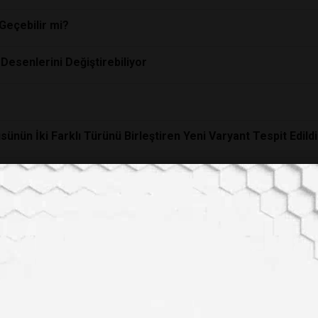
Geçebilir mi?
esenlerini Değiştirebiliyor
sünün İki Farklı Türünü Birleştiren Yeni Varyant Tespit Edildi
e Öpüştükçe Biyolojik Olarak Birbirinize Daha Çok Benzemey
ikroskopisi, Planktonların Evrimsel Sırlarını İlk Kez Çöz
maları 320 Milyon Yıllık
Evrimin
Sırrını Ortaya Çıkardı
apay Zekâ Neden Bu Kadar Enerji Tüketiyor?