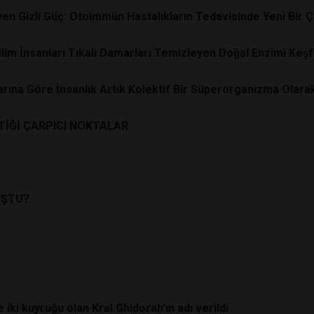
en Gizli Güç: Otoimmün Hastalıkların Tedavisinde Yeni Bir Ç
Bilim İnsanları Tıkalı Damarları Temizleyen Doğal Enzimi Keşf
rına Göre İnsanlık Artık Kolektif Bir Süperorganizma Olarak
TİĞİ ÇARPICI NOKTALAR
UŞTU?
iki kuyruğu olan Kral Ghidorah’ın adı verildi