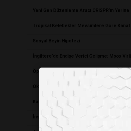
Yeni Gen Düzenleme Aracı CRISPR’ın Yerine 
Tropikal Kelebekler Mevsimlere Göre Kanat D
Sosyal Beyin Hipotezi
İngiltere'de Endişe Verici Gelişme: Mpox Virü
Öpüşmek Bakteri Bulaştırır mı? Partnerinizl
Okyanusun Görünmeyen Mimarları: Genişleme M
Kargalar "Sıfır" Kavramını Anlıyor: Beyin Tara
İnsan Beyni Sadece 12 Watt ile Çalışıyor: Y