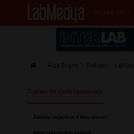
Labmedya - Laboratuv
Bizi Takip Edin
Hızlı Erişim
Reklam
LabSek
Toplam 94 içerik listeleniyor
Dünyayı değiştiren 8 laboratuvar!
Nano teknolojinin gelişimi