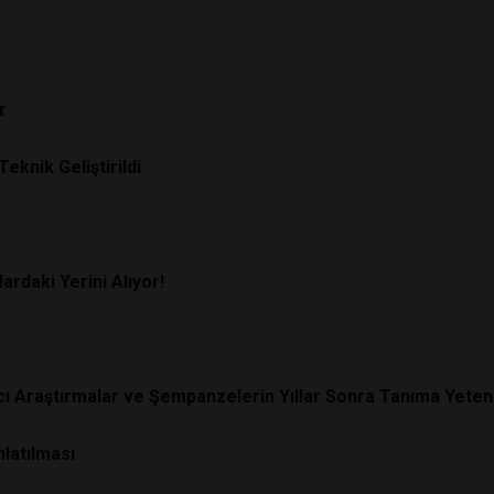
r
eknik Geliştirildi
ardaki Yerini Alıyor!
cı Araştırmalar ve Şempanzelerin Yıllar Sonra Tanıma Yeten
latılması