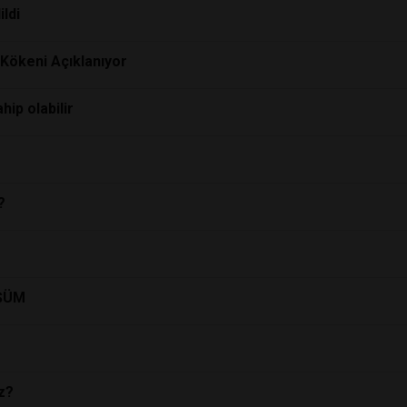
ldi
 Kökeni Açıklanıyor
hip olabilir
?
ÜŞÜM
z?