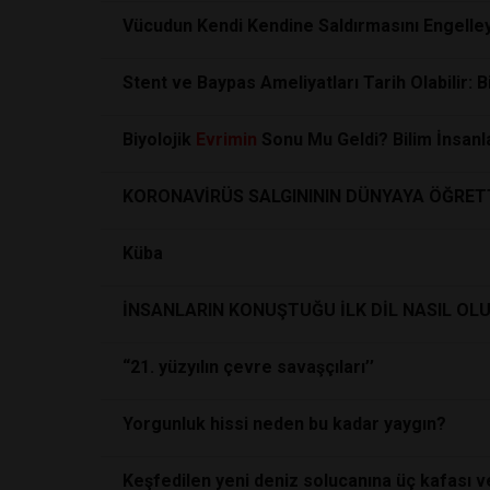
Vücudun Kendi Kendine Saldırmasını Engelley
Stent ve Baypas Ameliyatları Tarih Olabilir: 
Biyolojik
Evrimin
Sonu Mu Geldi? Bilim İnsanla
KORONAVİRÜS SALGINININ DÜNYAYA ÖĞRET
Küba
İNSANLARIN KONUŞTUĞU İLK DİL NASIL OL
“21. yüzyılın çevre savaşçıları’’
Yorgunluk hissi neden bu kadar yaygın?
Keşfedilen yeni deniz solucanına üç kafası ve 