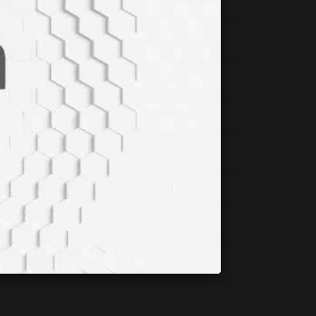
davi Umutları Sunuyor!
Doğu Afrika Teorisini Çürütüyor