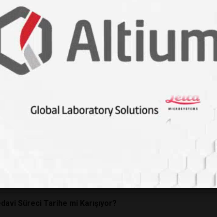
 Yıllık Bakteri! Antibiyotik Direncine Meydan Okuyor, Yeni Te
A ve RNA Bileşenlerinin Tamamı Keşfedildi
 Yeniden Çiziliyor: Mısır'da Bulunan 18 Milyon Yıllık Fosil 
n Tümörleri İçeriden Yok Ettiği Yeni Dönem
ik Kasları Geride Bırakan Yapay Kas Teknolojisi
R Teknolojisi Nöbetleri Tamamen Durdurabilir mi?
ndirebilme Yeteneğimiz Aslında Bir Mutasyon
edavi Süreci Tarihe mi Karışıyor?
edavi Süreci Tarihe mi Karışıyor?