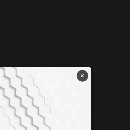
e Başlıyorsunuz!
×
üyor!