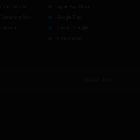
/ Yazı Gönder
Apple App Store
 Yazarımız Olun
Google Play
u Anketi
Turkcell Dergilik
PressReader
©
LABMEDYA