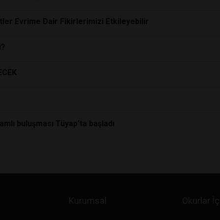
er Evrime Dair Fikirlerimizi Etkileyebilir
i?
ECEK
mlı buluşması Tüyap’ta başladı
Kurumsal
Okurlar İç