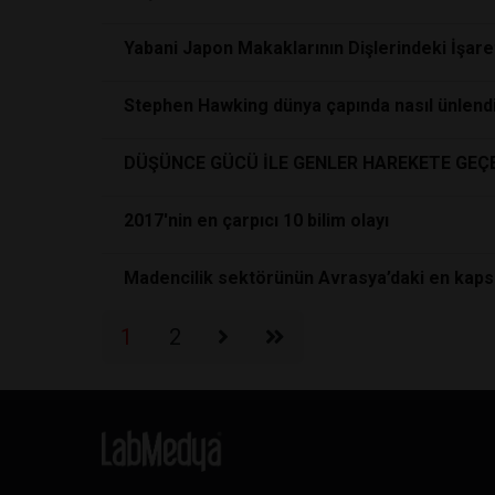
Yabani Japon Makaklarının Dişlerindeki İşaretl
Stephen Hawking dünya çapında nasıl ünlend
DÜŞÜNCE GÜCÜ İLE GENLER HAREKETE GEÇ
2017'nin en çarpıcı 10 bilim olayı
Madencilik sektörünün Avrasya’daki en kapsa
1
2