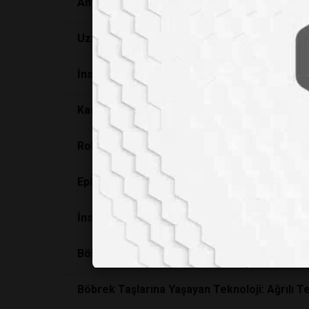
Antik Buzulların Derinliklerinden Çıkan 5 Bin
Uzaydan Gelen Hayat: Ryugu Asteroitinde DN
İnsanlığın ve Modern Maymunların Evrim Ağacı
Kansere Karşı Mikroskobik Ordu: Bakterileri
Robotikte Yeni Milat: Güney Kore’den Biyoloj
Epilepsi Tedavisinde Genetik Devrim: CRISP
İnsan
Evrimin
in Görünmez Mucizesi: Sütü Si
Böbrek Taşlarına Yaşayan Teknoloji: Ağrılı T
Böbrek Taşlarına Yaşayan Teknoloji: Ağrılı T