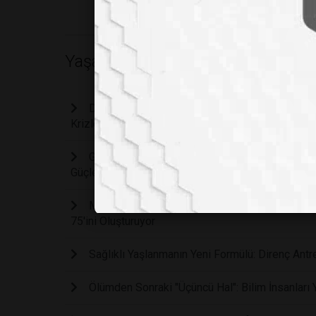
Yaşam
Dijital Çağda Neden Sürekli Yorgun ve Stresli
Krizlerine Karşı Çöküyor
Günde Sadece 60 Saniye Mırıldanarak Bağışıklı
Güçlendirebilirsiniz?
Mide Virüsü Salgınında Tehlikeli Boyut: Mutas
75'ini Oluşturuyor
Sağlıklı Yaşlanmanın Yeni Formülü: Direnç Antr
Ölümden Sonraki "Üçüncü Hal": Bilim İnsanları