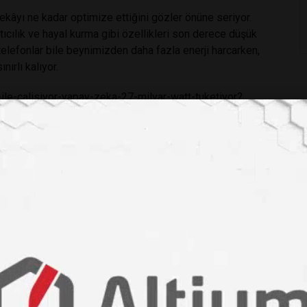
zekâyı ne kadar optimize ettiğini gözler önüne seriyor.
ratıcılık ve hayal kurma gibi özellikleri son derece düşük
 telefonlar bile beynimizden daha fazla enerji harcarken,
ırlı kalıyor.
ile-calisiyor-yapay-zeka-27-milyar-watt-tuketiyor?
apay zeka enerji ihtiyacı
#beyin ve yapay zeka karşılaştırması
robilim
#teknoloji bilimi