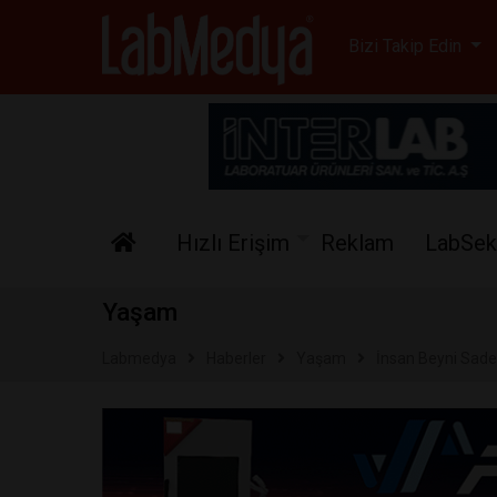
Labmedya - Laboratuv
Bizi Takip Edin
Hızlı Erişim
Reklam
LabSek
Yaşam
Labmedya
Haberler
Yaşam
İnsan Beyni Sadec