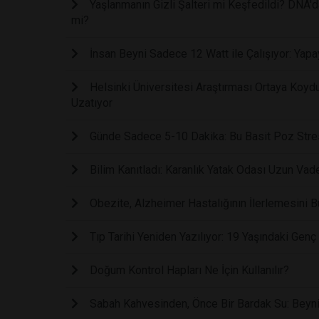
Yaşlanmanın Gizli Şalteri mi Keşfedildi? DNA
mi?
İnsan Beyni Sadece 12 Watt ile Çalışıyor: Yap
Helsinki Üniversitesi Araştırması Ortaya Koydu
Uzatıyor
Günde Sadece 5-10 Dakika: Bu Basit Poz Stresin
Bilim Kanıtladı: Karanlık Yatak Odası Uzun Vadel
Obezite, Alzheimer Hastalığının İlerlemesini B
Tıp Tarihi Yeniden Yazılıyor: 19 Yaşındaki Gen
Doğum Kontrol Hapları Ne İçin Kullanılır?
Sabah Kahvesinden, Önce Bir Bardak Su: Beyni