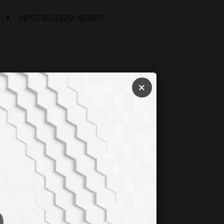
HİPOTİROİDİZM NEDİR?
×