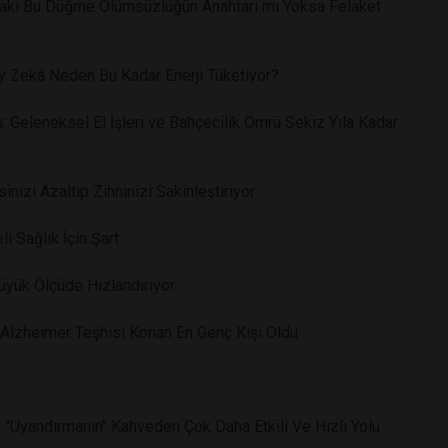
'daki Bu Düğme Ölümsüzlüğün Anahtarı mı Yoksa Felaket
ay Zekâ Neden Bu Kadar Enerji Tüketiyor?
: Geleneksel El İşleri ve Bahçecilik Ömrü Sekiz Yıla Kadar
izi Azaltıp Zihninizi Sakinleştiriyor
i Sağlık İçin Şart
üyük Ölçüde Hızlandırıyor.
ç Alzheimer Teşhisi Konan En Genç Kişi Oldu
 "Uyandırmanın" Kahveden Çok Daha Etkili Ve Hızlı Yolu