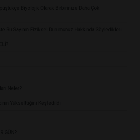
püştükçe Biyolojik Olarak Birbirinize Daha Çok
te Bu Sayının Fiziksel Durumunuz Hakkında Söyledikleri
ELİ?
ları Neler?
cının Yükselttiğini Keşfedildi
29 GÜN?