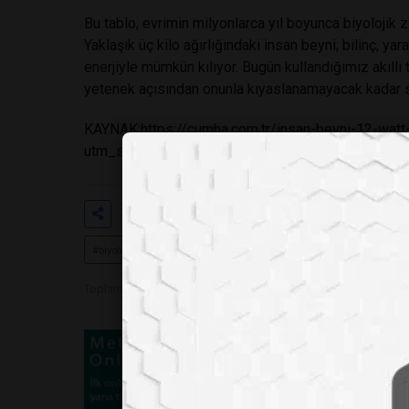
Bu tablo, evrimin milyonlarca yıl boyunca biyolojik 
Yaklaşık üç kilo ağırlığındaki insan beyni; bilinç, ya
enerjiyle mümkün kılıyor. Bugün kullandığımız akıllı
yetenek açısından onunla kıyaslanamayacak kadar sın
KAYNAK:
https://cumha.com.tr/insan-beyni-12-watt-
utm_source
Etiketler
#insan beyni enerji tüketimi
#y
#biyolojik zeka
#veri merkezleri
#enerji verimliliği
#nö
Toplam Görüntülenme 869