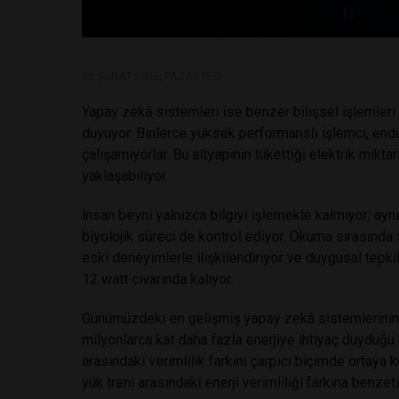
02 ŞUBAT 2026, PAZARTESI
Yapay zekâ sistemleri ise benzer bilişsel işlemleri
duyuyor. Binlerce yüksek performanslı işlemci, endü
çalışamıyorlar. Bu altyapının tükettiği elektrik miktar
yaklaşabiliyor.
İnsan beyni yalnızca bilgiyi işlemekle kalmıyor; ayn
biyolojik süreci de kontrol ediyor. Okuma sırasında 
eski deneyimlerle ilişkilendiriyor ve duygusal tepkil
12 watt civarında kalıyor.
Günümüzdeki en gelişmiş yapay zekâ sistemlerinin, 
milyonlarca kat daha fazla enerjiye ihtiyaç duyduğu be
arasındaki verimlilik farkını çarpıcı biçimde ortaya 
yük treni arasındaki enerji verimliliği farkına benzeti