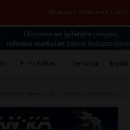
ar ve Sağlık Gazetes
Hakkımızda
|
Advertisement
|
Künye
tör
Firma Rehberi
Seri İlanlar
English 
e 12 Watt ile Çalışıyor: Yapay Zekâ Neden Bu Kadar Enerji Tüketiyor?