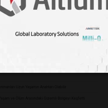
yiz? İnsan Beyninin Antik Yazılımı Modern Dünyanın
k Sisteminizi ve Sinüs Sağlığınızı Nasıl
yona Uğrayan Yeni Norovirüs Varyantı Vakaların Yüzde
enmanları Uzun Yaşamın Anahtarı Olabilir
 Yaşam ve Ölüm Arasındaki Gizemli Bölgeyi Keşfetti