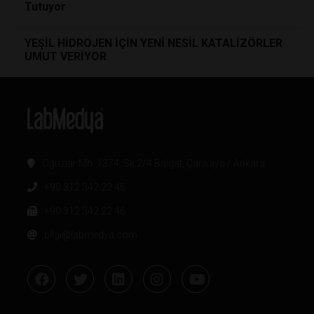
Tutuyor
YEŞİL HİDROJEN İÇİN YENİ NESİL KATALİZÖRLER
UMUT VERİYOR
Oğuzlar Mh. 1374. Sk 2/4 Balgat, Çankaya / Ankara
+90 312 342 22 45
+90 312 342 22 46
bilgi@labmedya.com