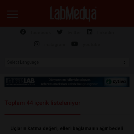
Labmedya - Laboratuv
facebook
twitter
linkedin
instagram
youtube
Toplam 44 içerik listeleniyor
Uçların katma değeri, elleri bağlamanın ağır bedeli