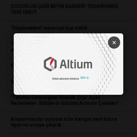
ÇOCUKLUK ÇAĞI BEYİN KANSERİ TEDAVİSİNDE
YENİ UMUT
"Düşünebilen" materyal icat edildi
×
Yer çekiminin zamana etkisi atom saatiyle
anlaşılacak
Kaslar hakkında bilmek isteyebileceğiniz her şey
Bilimde Yapay Zeka Keşfini Hızlandırma
"Tarımın Geleceğine Yönelik Çığır Açan
İlerlemeler: Bitkilerin Gücünü Artırma Çabaları"
Araştırmacılar osteoartrite karışan yeni hücre
tiplerini ortaya çıkardı