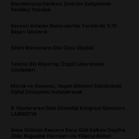
Biyoteknoloji Harikası: Embriyo Gelişiminde
Yenilikçi Yolculuk
Kanseri Avlayan Nanorobotlar Farelerde %70
Başarı Gösterdi
Sihirli Mantarların Etki Gücü Ölçüldü
Telesis Bio Röportaj; Özgül Laboratuvar
Çözümleri
Merck ve Siemens, Yaşam Bilimleri Sektöründe
Dijital Dönüşümü Hızlandıracak
8. Uluslararası Gıda Güvenliği Kongresi Sponsoru
LABMEDYA
Anne Sütünün Kansere Karşı Gizli Kalkanı Deşifre
Oldu: Bağışıklık Hücreleri On Yıllarca Nöbet