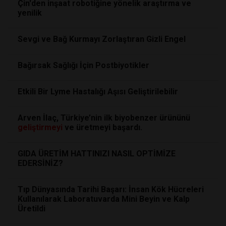
Çin'den inşaat robotiğine yönelik araştırma ve
yenilik
Sevgi ve Bağ Kurmayı Zorlaştıran Gizli Engel
Bağırsak Sağlığı İçin Postbiyotikler
Etkili Bir Lyme Hastalığı Aşısı Geliştirilebilir
Arven İlaç, Türkiye’nin ilk biyobenzer ürününü
geliştirmeyi
ve üretmeyi başardı.
GIDA ÜRETİM HATTINIZI NASIL OPTİMİZE
EDERSİNİZ?
Tıp Dünyasında Tarihi Başarı: İnsan Kök Hücreleri
Kullanılarak Laboratuvarda Mini Beyin ve Kalp
Üretildi