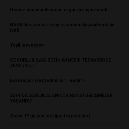
Domuz vücudunda insan organı yetiştirilecek!
NASA'dan sonsuz uzayın sonuna ulaşabilecek bir
icat!
Yeşil İnovasyon
ÇOCUKLUK ÇAĞI BEYİN KANSERİ TEDAVİSİNDE
YENİ UMUT
Eski kaşarın lezzetinin sırrı nedir ?
2019’DA SAĞLIK ALANINDA HANGİ GELİŞMELER
YAŞANDI?
Covıd-19’da yeni oksijen teknolojileri