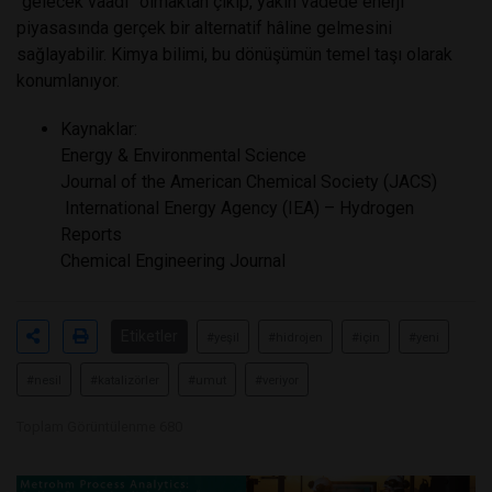
“gelecek vaadi” olmaktan çıkıp, yakın vadede enerji
piyasasında gerçek bir alternatif hâline gelmesini
sağlayabilir. Kimya bilimi, bu dönüşümün temel taşı olarak
konumlanıyor.
Kaynaklar:
Energy & Environmental Science
Journal of the American Chemical Society (JACS)
International Energy Agency (IEA) – Hydrogen
Reports
Chemical Engineering Journal
Etiketler
#yeşil
#hidrojen
#için
#yeni
#nesil
#katalizörler
#umut
#veriyor
Toplam Görüntülenme 680