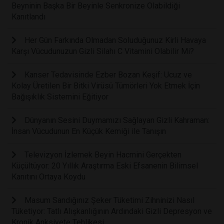
Beyninin Başka Bir Beyinle Senkronize Olabildiği
Kanıtlandı
Her Gün Farkında Olmadan Soluduğunuz Kirli Havaya
Karşı Vücudunuzun Gizli Silahı C Vitamini Olabilir Mi?
Kanser Tedavisinde Ezber Bozan Keşif: Ucuz ve
Kolay Üretilen Bir Bitki Virüsü Tümörleri Yok Etmek İçin
Bağışıklık Sistemini Eğitiyor
Dünyanın Sesini Duymamızı Sağlayan Gizli Kahraman:
İnsan Vücudunun En Küçük Kemiği ile Tanışın
Televizyon İzlemek Beyin Hacmini Gerçekten
Küçültüyor: 20 Yıllık Araştırma Eski Efsanenin Bilimsel
Kanıtını Ortaya Koydu
Masum Sandığınız Şeker Tüketimi Zihninizi Nasıl
Tüketiyor: Tatlı Alışkanlığının Ardındaki Gizli Depresyon ve
Kronik Anksiyete Tehlikesi