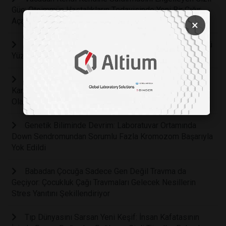
Güç: Otoimmün Hastalıkların Tedavisinde Yeni Bir Çığır
Açacak EGR1 Geni Keşfedildi
×
Yaşlanmayı Geciktiren Keşif: Psilosibin Hücre Ömrünü
Yüzde 57 Uzatıyor
Arka Bahçenizdeki İstenmeyen Otun Şaşırtıcı Sırrı:
Karahindiba Kökü Kanser Tedavisinde Yeni Bir İpucu
Olabilir mi?
Genetik Biliminde Devrim: Laboratuvar Ortamında
Down Sendromundan Sorumlu Fazla Kromozom Başarıyla
Yok Edildi
Babadan Çocuğa Sadece Gen Değil Travma da
Geçiyor: Çocukluk Çağı Travmaları Gelecek Nesillerin
Stres Yanıtını Şekillendiriyor
Tıp Dünyasını Sarsan Yeni Keşif: İnsan Kafatasının