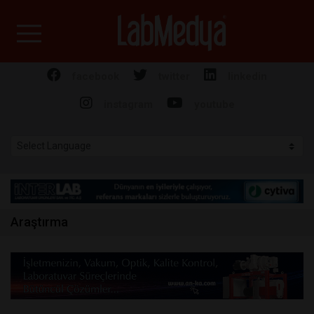
Labmedya - Laboratuv
facebook
twitter
linkedin
instagram
youtube
Araştırma