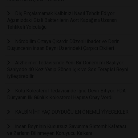
Diş Fırçalamamak Kalbinizi Nasıl Tehdit Ediyor:
Ağzınızdaki Gizli Bakterilerin Aort Kapağına Uzanan
Tehlikeli Yolculuğu
Nörobilim Ortaya Çıkardı: Düzenli İbadet ve Derin
Düşüncenin İnsan Beyni Üzerindeki Çarpıcı Etkileri
Alzheimer Tedavisinde Yeni Bir Dönem mi Başlıyor:
Saniyede 40 Kez Yanıp Sönen Işık ve Ses Terapisi Beyni
İyileştirebilir
Kötü Kolesterol Tedavisinde İğne Devri Bitiyor: FDA
Dünyanın İlk Günlük Kolesterol Hapına Onay Verdi
KALBİN İHTİYAÇ DUYDUĞU EN ÖNEMLİ YİYECEKLER
İnsan Beyninin Kusursuz Savunma Sistemi: Kafatası
ve Zarların Bilinmeyen Koruyucu Kalkanı