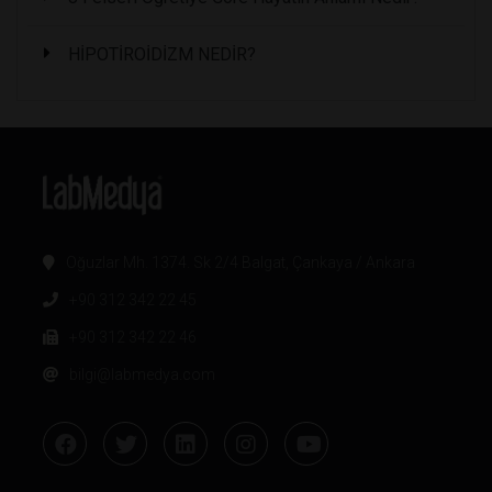
HİPOTİROİDİZM NEDİR?
Oğuzlar Mh. 1374. Sk 2/4 Balgat, Çankaya / Ankara
+90 312 342 22 45
+90 312 342 22 46
bilgi@labmedya.com