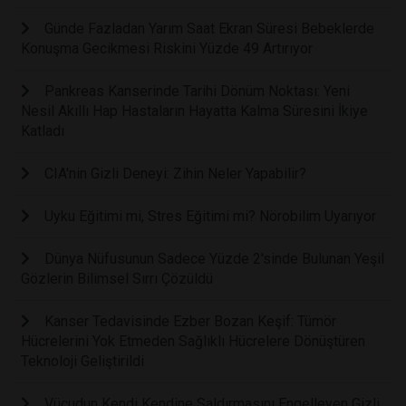
Günde Fazladan Yarım Saat Ekran Süresi Bebeklerde
Konuşma Gecikmesi Riskini Yüzde 49 Artırıyor
Pankreas Kanserinde Tarihi Dönüm Noktası: Yeni
Nesil Akıllı Hap Hastaların Hayatta Kalma Süresini İkiye
Katladı
CIA'nin Gizli Deneyi: Zihin Neler Yapabilir?
Uyku Eğitimi mi, Stres Eğitimi mi? Nörobilim Uyarıyor
Dünya Nüfusunun Sadece Yüzde 2'sinde Bulunan Yeşil
Gözlerin Bilimsel Sırrı Çözüldü
Kanser Tedavisinde Ezber Bozan Keşif: Tümör
Hücrelerini Yok Etmeden Sağlıklı Hücrelere Dönüştüren
Teknoloji Geliştirildi
Vücudun Kendi Kendine Saldırmasını Engelleyen Gizli